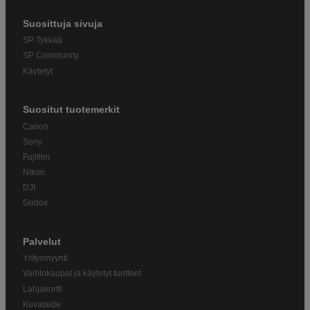
Suosittuja sivuja
SP Tykkää
SP Community
Käytetyt
Suositut tuotemerkit
Canon
Sony
Fujifilm
Nikon
DJI
Godox
Palvelut
Yritysmyynti
Vaihtokaupat ja käytetyt tuotteet
Lahjakortti
Kuvataide