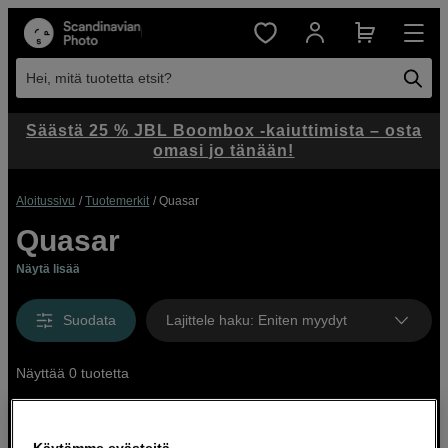
Hei, mitä tuotetta etsit?
Säästä 25 % JBL Boombox -kaiuttimista – osta
omasi jo tänään!
Aloitussivu
Tuotemerkit
Quasar
Quasar
Näytä lisää
Suodata
Lajittele haku
:
Eniten myydyt
Näyttää 0 tuotetta
Käytämme evästeitä