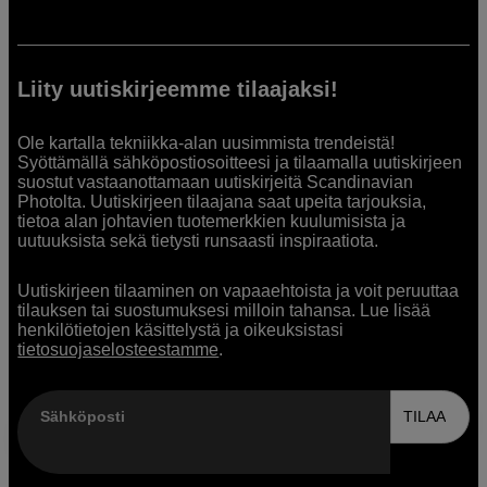
Liity uutiskirjeemme tilaajaksi!
Ole kartalla tekniikka-alan uusimmista trendeistä!
Syöttämällä sähköpostiosoitteesi ja tilaamalla uutiskirjeen
suostut vastaanottamaan uutiskirjeitä Scandinavian
Photolta. Uutiskirjeen tilaajana saat upeita tarjouksia,
tietoa alan johtavien tuotemerkkien kuulumisista ja
uutuuksista sekä tietysti runsaasti inspiraatiota.
Uutiskirjeen tilaaminen on vapaaehtoista ja voit peruuttaa
tilauksen tai suostumuksesi milloin tahansa. Lue lisää
henkilötietojen käsittelystä ja oikeuksistasi
tietosuojaselosteestamme
.
Sähköposti
TILAA