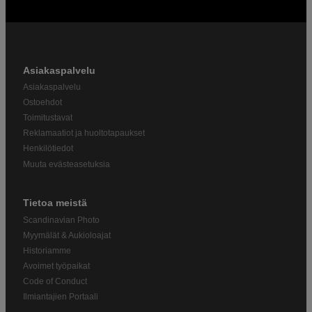
Asiakaspalvelu
Asiakaspalvelu
Ostoehdot
Toimitustavat
Reklamaatiot ja huoltotapaukset
Henkilötiedot
Muuta evästeasetuksia
Tietoa meistä
Scandinavian Photo
Myymälät & Aukioloajat
Historiamme
Avoimet työpaikat
Code of Conduct
Ilmiantajien Portaali