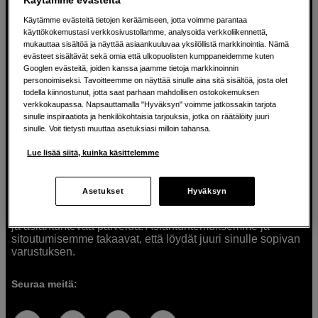
Käytämme evästeitä tietojen keräämiseen, jotta voimme parantaa
käyttökokemustasi verkkosivustollamme, analysoida verkkoliikennettä,
mukauttaa sisältöä ja näyttää asiaankuuluvaa yksilöllistä markkinointia. Nämä
Ratkaisuja luoville ihmisille jo vuodesta
evästeet sisältävät sekä omia että ulkopuolisten kumppaneidemme kuten
Googlen evästeitä, joiden kanssa jaamme tietoja markkinoinnin
1982
personoimiseksi. Tavoitteemme on näyttää sinulle aina sitä sisältöä, josta olet
todella kiinnostunut, jotta saat parhaan mahdollisen ostokokemuksen
verkkokaupassa. Napsauttamalla "Hyväksyn" voimme jatkossakin tarjota
Olemme Scandinavian Photolla jo yli 40 vuoden ajan
sinulle inspiraatiota ja henkilökohtaisia tarjouksia, jotka on räätälöity juuri
auttaneet luovia ihmisiä toteuttamaan visioitaan.
sinulle. Voit tietysti muuttaa asetuksiasi milloin tahansa.
Tarjoamme inspiraatiota, asiantuntemusta ja tuotteita
muun muassa valokuvauksen, äänen, videokuvauksen ja
Lue lisää siitä, kuinka käsittelemme
teknologian tarpeisiin. Palvelemme myös elokuvan,
musiikin ja taiteen harrastajia. Oikeilla työkaluilla ideat
muuttuvat todellisuudeksi. Autamme sinua valitsemaan
Asetukset
Hyväksyn
tuotteet, jotka vastaavat tarpeitasi. Tarjoamme
korkealaatuisten tuotteiden lisäksi myös henkilökohtaista
ja asiantuntevaa palvelua. Asiantuntemuksemme ja
sitoutumisemme takaavat, että löydät juuri sinulle sopivan
varustuksen.
Seuraa meitä: