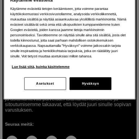
Käytämme evästeitä tietojen keräämiseen, jotta voimme parantaa
käyttökokemustasi verkkosivustollamme, analysoida verkkoliikennettä,
mukauttaa sisältöä ja näyttää asiaankuuluvaa yksilöllistä markkinointia. Nämä
Ratkaisuja luoville ihmisille jo vuodesta
evästeet sisältävät sekä omia että ulkopuolisten kumppaneidemme kuten
Googlen evästeitä, joiden kanssa jaamme tietoja markkinoinnin
1982
personoimiseksi. Tavoitteemme on näyttää sinulle aina sitä sisältöä, josta olet
todella kiinnostunut, jotta saat parhaan mahdollisen ostokokemuksen
verkkokaupassa. Napsauttamalla "Hyväksyn" voimme jatkossakin tarjota
Olemme Scandinavian Photolla jo yli 40 vuoden ajan
sinulle inspiraatiota ja henkilökohtaisia tarjouksia, jotka on räätälöity juuri
auttaneet luovia ihmisiä toteuttamaan visioitaan.
sinulle. Voit tietysti muuttaa asetuksiasi milloin tahansa.
Tarjoamme inspiraatiota, asiantuntemusta ja tuotteita
muun muassa valokuvauksen, äänen, videokuvauksen ja
Lue lisää siitä, kuinka käsittelemme
teknologian tarpeisiin. Palvelemme myös elokuvan,
musiikin ja taiteen harrastajia. Oikeilla työkaluilla ideat
muuttuvat todellisuudeksi. Autamme sinua valitsemaan
Asetukset
Hyväksyn
tuotteet, jotka vastaavat tarpeitasi. Tarjoamme
korkealaatuisten tuotteiden lisäksi myös henkilökohtaista
ja asiantuntevaa palvelua. Asiantuntemuksemme ja
sitoutumisemme takaavat, että löydät juuri sinulle sopivan
varustuksen.
Seuraa meitä: