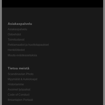
Asiakaspalvelu
Asiakaspalvelu
Ostoehdot
Toimitustavat
Reklamaatiot ja huoltotapaukset
Henkilötiedot
Muuta evästeasetuksia
Tietoa meistä
Scandinavian Photo
Myymälät & Aukioloajat
Historiamme
Avoimet työpaikat
Code of Conduct
Ilmiantajien Portaali