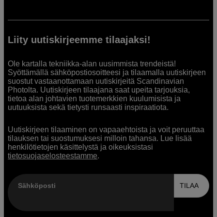
Liity uutiskirjeemme tilaajaksi!
Ole kartalla tekniikka-alan uusimmista trendeistä!
Syöttämällä sähköpostiosoitteesi ja tilaamalla uutiskirjeen
suostut vastaanottamaan uutiskirjeitä Scandinavian
Photolta. Uutiskirjeen tilaajana saat upeita tarjouksia,
tietoa alan johtavien tuotemerkkien kuulumisista ja
uutuuksista sekä tietysti runsaasti inspiraatiota.
Uutiskirjeen tilaaminen on vapaaehtoista ja voit peruuttaa
tilauksen tai suostumuksesi milloin tahansa. Lue lisää
henkilötietojen käsittelystä ja oikeuksistasi
tietosuojaselosteestamme
.
Sähköposti
TILAA