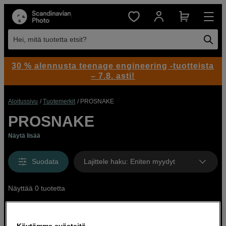
Hei, mitä tuotetta etsit?
30 % alennusta teenage engineering -tuotteista
– 7.8. asti!
Aloitussivu
Tuotemerkit
PROSNAKE
PROSNAKE
Näytä lisää
Suodata
Lajittele haku
:
Eniten myydyt
Näyttää 0 tuotetta
Käytämme evästeitä