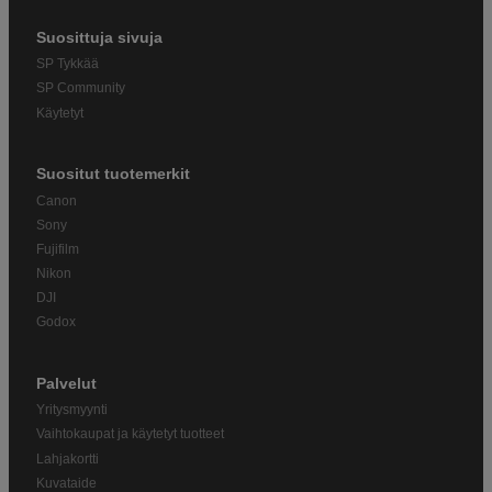
Suosittuja sivuja
SP Tykkää
SP Community
Käytetyt
Suositut tuotemerkit
Canon
Sony
Fujifilm
Nikon
DJI
Godox
Palvelut
Yritysmyynti
Vaihtokaupat ja käytetyt tuotteet
Lahjakortti
Kuvataide