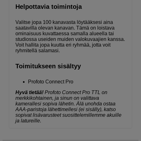
Helpottavia toimintoja
Valitse jopa 100 kanavasta löytääksesi aina
saatavilla olevan kanavan. Tämä on loistava
ominaisuus kuvattaessa samalla alueella tai
studiossa useiden muiden valokuvaajien kanssa.
Voit hallita jopa kuutta eri ryhmää, jotta voit
ryhmitellä salamasi.
Toimitukseen sisältyy
Profoto Connect Pro
Hyvä tietää!
Profoto Connect Pro TTL on
merkkikohtainen, ja sinun on valittava
kamerallesi sopiva lähetin. Älä unohda ostaa
AAA-paristoja lähettimellesi (ei sisälly), katso
sopivat lisävarusteet suosittelemillemme akuille
ja latureille.