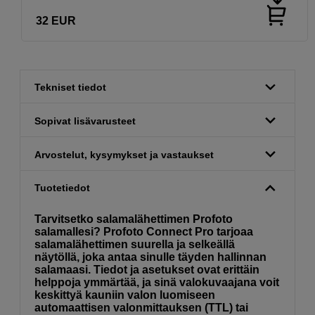
32
EUR
Tekniset tiedot
Sopivat lisävarusteet
Arvostelut, kysymykset ja vastaukset
Tuotetiedot
Tarvitsetko salamalähettimen Profoto
salamallesi? Profoto Connect Pro tarjoaa
salamalähettimen suurella ja selkeällä
näytöllä, joka antaa sinulle täyden hallinnan
salamaasi. Tiedot ja asetukset ovat erittäin
helppoja ymmärtää, ja sinä valokuvaajana voit
keskittyä kauniin valon luomiseen
automaattisen valonmittauksen (TTL) tai