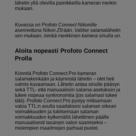
lähetin yllä olevilla painikkeilla kameran merkin
mukaan.
Kuvassa on Profoto Connect Nikonille
asennettuna Nikon Z9:ään. Valitse salamalähetin
sen mukaan, minkä merkkinen kamera sinulla on.
Aloita nopeasti Profoto Connect
Prolla
Kiinnitä Profoto Connect Pro kameran
salamakenkään ja käynnistä lähetin – olet heti
valmis kuvaamaan. Lähetin antaa sinulle pääsyn
sekä TTL- että manuaalisiin salama-asetuksiin ja
tukee nopeaa synkronointia (jos salamasi tukee
tätä). Profoto Connect Pro pystyy mittaamaan
valoa TTL:n avulla saadaksesi salaman oikean
voimakkuuden ja lukitsemaan salaman
voimakkuuden kytkemällä lähettimen päälle
manuaalisesti tasaisen valon saamiseksi –
molempien maailmojen parhaat puolet.