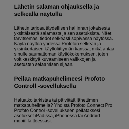
Lähetin salaman ohjauksella ja
selkeällä näytöllä
Lähetin tarjoaa täydellisen hallinnan jokaisesta
yksittäisestä salamasta ja sen asetuksista. Näet
tarvitsemasi tiedot selkeästi sopivassa näytössä.
Käytä näyttöä yhdessä Profoton selkeän ja
yksinkertaisen käyttöliittymän kanssa, mikä antaa
sinulle saumattoman käyttökokemuksen, joten
voit keskittyä kuvaamiseen valikkojen ja
asetusten selaamisen sijaan.
Peilaa matkapuhelimeesi Profoto
Controll -sovelluksella
Haluatko tarkistaa tai päivittää lähettimen
matkapuhelimella? Yhdistä Profoto Connect Pro
Profoto Control -sovellukseen peilataksesi
asetukset iPadissa, iPhonessa tai Android-
mobiililaitteessasi.