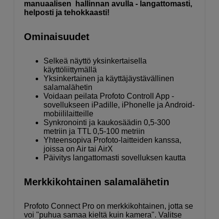
manuaalisen hallinnan avulla - langattomasti,
helposti ja tehokkaasti!
Ominaisuudet
Selkeä näyttö yksinkertaisella
käyttöliittymällä
Yksinkertainen ja käyttäjäystävällinen
salamalähetin
Voidaan peilata Profoto Controll App -
sovellukseen iPadille, iPhonelle ja Android-
mobiililaitteille
Synkronointi ja kaukosäädin 0,5-300
metriin ja TTL 0,5-100 metriin
Yhteensopiva Profoto-laitteiden kanssa,
joissa on Air tai AirX
Päivitys langattomasti sovelluksen kautta
Merkkikohtainen salamalähetin
Profoto Connect Pro on merkkikohtainen, jotta se
voi "puhua samaa kieltä kuin kamera". Valitse