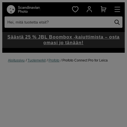
Hei, mitä tuotetta etsit?
Säästä 25 % JBL Boombox -kaiuttimista – osta
omasi jo tänään!
Aloitussivu
Tuotemerkit
Profoto
Profoto Connect Pro for Leica