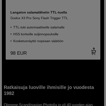
Langaton salamalähetin TTL-tuella
Godox X3 Pro Sony Flash Trigger TTL
TTL-tuki automaattiselle salamalle
HSS korkeille suljinnopeuksille
Kosketusnäyttö nopeaan säätöön
98
EUR
Ratkaisuja luoville ihmisille jo vuodesta
1982
Olemme Scandinavian Photolla jo yli 40 vuoden ajan