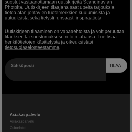
suostut vastaanottamaan uutiskirjeitä Scandinavian
Photolta. Uutiskirjeen tilaajana saat upeita tarjouksia,
tietoa alan johtavien tuotemerkkien kuulumisista ja
uutuuksista sekä tietysti runsaasti inspiraatiota.
Uutiskirjeen tilaaminen on vapaaehtoista ja voit peruuttaa
tilauksen tai suostumuksesi milloin tahansa. Lue lisää
henkilötietojen käsittelystä ja oikeuksistasi
tietosuojaselosteestamme
.
Sähköposti
TILAA
Asiakaspalvelu
Asiakaspalvelu
Ostoehdot