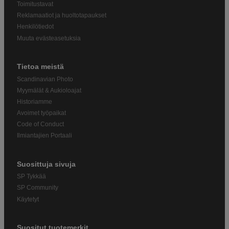
Toimitustavat
Reklamaatiot ja huoltotapaukset
Henkilötiedot
Muuta evästeasetuksia
Tietoa meistä
Scandinavian Photo
Myymälät & Aukioloajat
Historiamme
Avoimet työpaikat
Code of Conduct
Ilmiantajien Portaali
Suosittuja sivuja
SP Tykkää
SP Community
Käytetyt
Suositut tuotemerkit