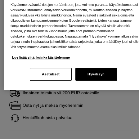
Käytämme evästeitä tietojen keräämiseen, jotta voimme parantaa käyttökokemustasi
verkkosivustollamme, analysoida verkkoliikennettä, mukauttaa sisältöä ja näyttää
Maksa Svea-erämaksulla
asiaankuuluvaa yksilöllistä markkinointia. Nämä evästeet sisältävät sekä omia että
ulkopuolisten kumppaneidemme kuten Googlen evästeitä, joiden kanssa jaamme
Esimerkki: 36 kk, 15 EUR/kk, yhteensä 545 EUR, todellinen vuosikorko
tietoja markkinoinnin personoimiseksi. Tavoitteemme on näyttää sinulle aina sitä
19,07 %
sisältöä, josta olet todella kiinnostunut, jotta saat parhaan mahdollisen
Avausmaksu 5 EUR, laskutusmaksu 0 EUR/kk lisäksi
ostokokemuksen verkkokaupassa. Napsauttamalla "Hyväksyn" voimme jatkossakin
tarjota sinulle inspiraatiota ja henkilökohtaisia tarjouksia, jotka on räätälöity juuri sinulle
Lainaaminen maksaa!
Jos et pysty maksamaan velkaa ajoissa, saatat
Voit tietysti muuttaa asetuksiasi milloin tahansa.
saada maksuhäiriömerkinnän. Se voi vaikeuttaa asunnon vuokraamista,
liittymien tekemistä ja uusien lainojen saamista. Apua saat kuntasi talous- ja
Lue lisää siitä, kuinka käsittelemme
velkaneuvonnasta. Yhteystiedot löydät sivulta
kkv.fi (avautuu uuteen
välilehteen)
Asetukset
Hyväksyn
Ilmainen toimitus yli 200 EUR ostoksille
Osta nyt ja maksa myöhemmin
Henkilökohtaista palvelua