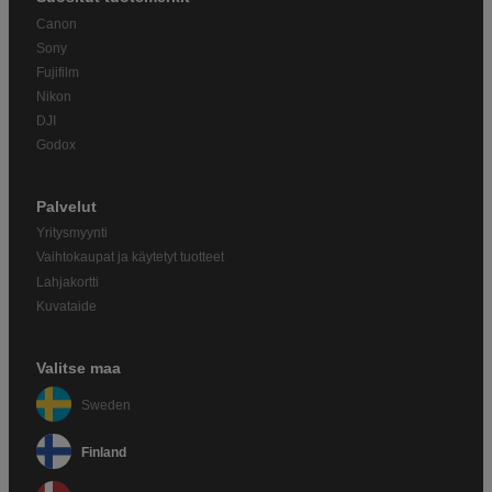
Canon
Sony
Fujifilm
Nikon
DJI
Godox
Palvelut
Yritysmyynti
Vaihtokaupat ja käytetyt tuotteet
Lahjakortti
Kuvataide
Valitse maa
Sweden
Finland