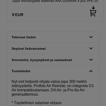
Jupio Rechargable Batteries AAA 1000mAh 4 pcs VPE-10
9
EUR
Tekniset tiedot
Sopivat lisävarusteet
Arvostelut, kysymykset ja vastaukset
Tuotetiedot
Nyt voit helposti ohjata valoa jopa 300 metrin
etäisyydeltä. Profoto Air Remote, on integroitu D1
Air kompaktisalamaan, D4 Air- ja Pro-8a Air-
generaattorissa.
* Täydellinen salaman ohjaus