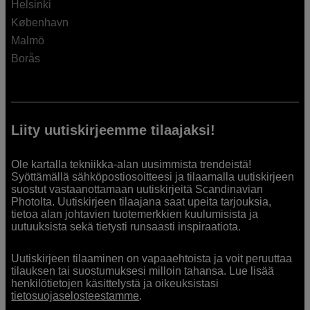
Helsinki
København
Malmö
Borås
Liity uutiskirjeemme tilaajaksi!
Ole kartalla tekniikka-alan uusimmista trendeistä!
Syöttämällä sähköpostiosoitteesi ja tilaamalla uutiskirjeen
suostut vastaanottamaan uutiskirjeitä Scandinavian
Photolta. Uutiskirjeen tilaajana saat upeita tarjouksia,
tietoa alan johtavien tuotemerkkien kuulumisista ja
uutuuksista sekä tietysti runsaasti inspiraatiota.
Uutiskirjeen tilaaminen on vapaaehtoista ja voit peruuttaa
tilauksen tai suostumuksesi milloin tahansa. Lue lisää
henkilötietojen käsittelystä ja oikeuksistasi
tietosuojaselosteestamme
.