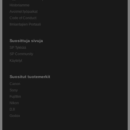
Historiamme
Avoimet työpaikat
Code of Conduct
Ilmiantajien Portaali
Suosittuja sivuja
SP Tykkää
SP Community
Käytetyt
Suositut tuotemerkit
Canon
Sony
Fujifilm
Nikon
DJI
Godox