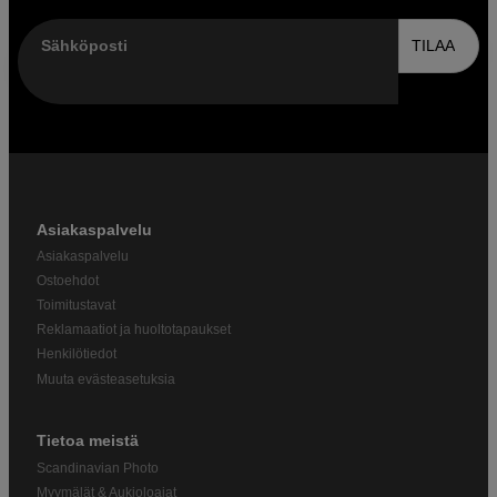
Sähköposti
TILAA
Asiakaspalvelu
Asiakaspalvelu
Ostoehdot
Toimitustavat
Reklamaatiot ja huoltotapaukset
Henkilötiedot
Muuta evästeasetuksia
Tietoa meistä
Scandinavian Photo
Myymälät & Aukioloajat