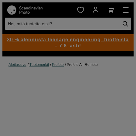
Hei, mitä tuotetta etsit?
30 % alennusta teenage engineering -tuotteista
– 7.8. asti!
Aloitussivu
Tuotemerkit
Profoto
Profoto Air Remote