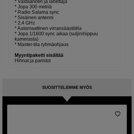
* Vastaanotin ja lähettäjä
* Jopa 300 metriä
* Radio Salama sync
* Sisäinen antenni
* 2,4 GHz
* Automaattinen virransäästötila
* Jopa 1/1600 sync aikaa (suljin/riippuu
kamerasta)
* Master-tila ryhmäohjaus
Myyntipaketti sisältää
Hihnat ja paristot
SUOSITTELEMME MYÖS