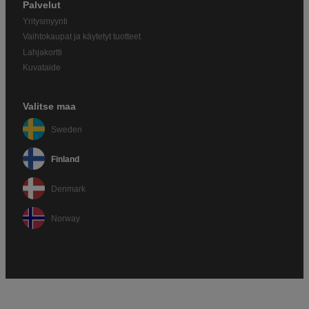
Palvelut
Yritysmyynti
Vaihtokaupat ja käytetyt tuotteet
Lahjakortti
Kuvataide
Valitse maa
Sweden
Finland
Denmark
Norway