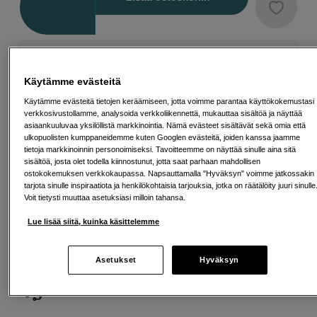
Maksa Svea-erämaksulla
Esimerkki: 36 kk, 15 EUR/kk, yhteensä 545 EUR, todellinen vuosikorko
Käytämme evästeitä
19,07 %
Avausmaksu 5 EUR, laskutusmaksu 0 EUR/kk lisäksi
Käytämme evästeitä tietojen keräämiseen, jotta voimme parantaa käyttökokemustasi
verkkosivustollamme, analysoida verkkoliikennettä, mukauttaa sisältöä ja näyttää
Lainaaminen maksaa!
Jos et pysty maksamaan velkaa ajoissa, saatat
asiaankuuluvaa yksilöllistä markkinointia. Nämä evästeet sisältävät sekä omia että
saada maksuhäiriömerkinnän. Se voi vaikeuttaa asunnon vuokraamista,
ulkopuolisten kumppaneidemme kuten Googlen evästeitä, joiden kanssa jaamme
liittymien tekemistä ja uusien lainojen saamista. Apua saat kuntasi talous- ja
tietoja markkinoinnin personoimiseksi. Tavoitteemme on näyttää sinulle aina sitä
velkaneuvonnasta. Yhteystiedot löydät sivulta
kkv.fi (avautuu uuteen
sisältöä, josta olet todella kiinnostunut, jotta saat parhaan mahdollisen
välilehteen)
ostokokemuksen verkkokaupassa. Napsauttamalla "Hyväksyn" voimme jatkossakin
tarjota sinulle inspiraatiota ja henkilökohtaisia tarjouksia, jotka on räätälöity juuri sinulle
Voit tietysti muuttaa asetuksiasi milloin tahansa.
Lue lisää siitä, kuinka käsittelemme
Ilmainen toimitus yli 200 EUR ostoksille
Asetukset
Hyväksyn
Osta nyt ja maksa myöhemmin
Henkilökohtaista palvelua