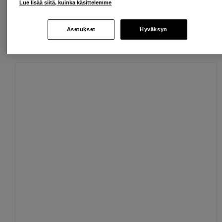
Henkilökohtaista palvelua
Lue lisää siitä, kuinka käsittelemme
Asetukset
Hyväksyn
Sopivat lisävarusteet
Näytä lisää