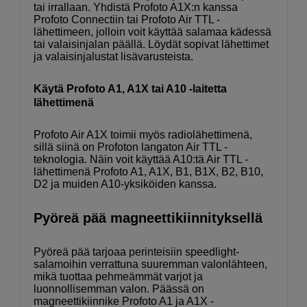
tai irrallaan. Yhdistä Profoto A1X:n kanssa
Profoto Connectiin tai Profoto Air TTL -
lähettimeen, jolloin voit käyttää salamaa kädessä
tai valaisinjalan päällä. Löydät sopivat lähettimet
ja valaisinjalustat lisävarusteista.
Käytä Profoto A1, A1X tai A10 -laitetta
lähettimenä
Profoto Air A1X toimii myös radiolähettimenä,
sillä siinä on Profoton langaton Air TTL -
teknologia. Näin voit käyttää A10:tä Air TTL -
lähettimenä Profoto A1, A1X, B1, B1X, B2, B10,
D2 ja muiden A10-yksiköiden kanssa.
Pyöreä pää magneettikiinnityksellä
Pyöreä pää tarjoaa perinteisiin speedlight-
salamoihin verrattuna suuremman valonlähteen,
mikä tuottaa pehmeämmät varjot ja
luonnollisemman valon. Päässä on
magneettikiinnike Profoto A1 ja A1X -