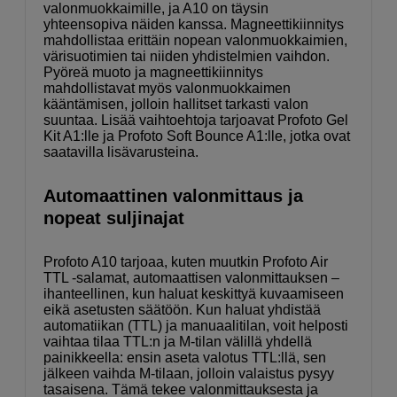
valonmuokkaimille, ja A10 on täysin
yhteensopiva näiden kanssa. Magneettikiinnitys
mahdollistaa erittäin nopean valonmuokkaimien,
värisuotimien tai niiden yhdistelmien vaihdon.
Pyöreä muoto ja magneettikiinnitys
mahdollistavat myös valonmuokkaimen
kääntämisen, jolloin hallitset tarkasti valon
suuntaa. Lisää vaihtoehtoja tarjoavat Profoto Gel
Kit A1:lle ja Profoto Soft Bounce A1:lle, jotka ovat
saatavilla lisävarusteina.
Automaattinen valonmittaus ja
nopeat suljinajat
Profoto A10 tarjoaa, kuten muutkin Profoto Air
TTL -salamat, automaattisen valonmittauksen –
ihanteellinen, kun haluat keskittyä kuvaamiseen
eikä asetusten säätöön. Kun haluat yhdistää
automatiikan (TTL) ja manuaalitilan, voit helposti
vaihtaa tilaa TTL:n ja M-tilan välillä yhdellä
painikkeella: ensin aseta valotus TTL:llä, sen
jälkeen vaihda M-tilaan, jolloin valaistus pysyy
tasaisena. Tämä tekee valonmittauksesta ja