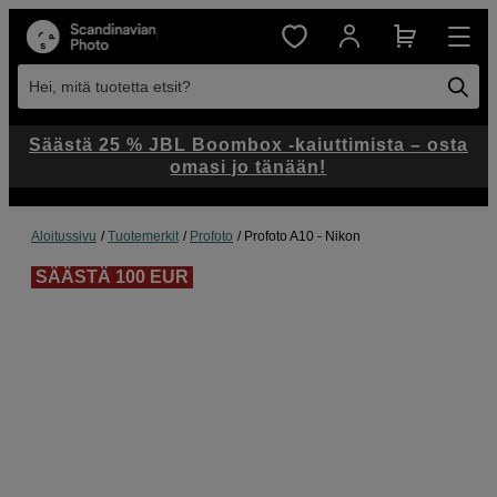
Hei, mitä tuotetta etsit?
Säästä 25 % JBL Boombox -kaiuttimista – osta
omasi jo tänään!
Aloitussivu
Tuotemerkit
Profoto
Profoto A10 - Nikon
SÄÄSTÄ 100 EUR