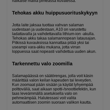
häikäise mallia pimeässä kuvatessa.
Tehokas akku huippusuorituskykyyn
Jotta laite jaksaa tuottaa vahvan salaman
uudestaan ja uudestaan, A10 on varustettu
ladattavalla ja vaihdettavalla lithium-ion -akulla.
Tehokas akku takaa salamannopean latausajan.
Pitkissä kuvauksissa kannattaa pitää yksi tai
useampi vara-akku mukana, jotta virran
loppuessa saat nopeasti vaihdettua uuden akun.
Tarkennettu valo zoomilla
Salamapäässä on säätörengas, jolla voit käsin
määrittää valon keilan kapeuden tai leveyden.
Kun zoomaat pään sisään ja käytät lyhyempää
polttoväliä, saat aikaan spotti-/snoottiefektin, kun
taas leveämmällä asetuksella valo on
pehmeämpää. Halutessasi voit valita
automaattisen zoomin suoraan valikon kautta.