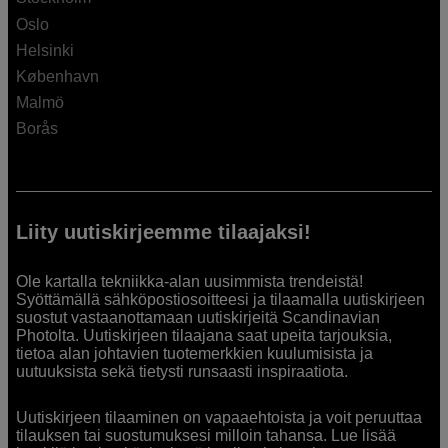
Oslo
Helsinki
København
Malmö
Borås
Liity uutiskirjeemme tilaajaksi!
Ole kartalla tekniikka-alan uusimmista trendeistä!
Syöttämällä sähköpostiosoitteesi ja tilaamalla uutiskirjeen
suostut vastaanottamaan uutiskirjeitä Scandinavian
Photolta. Uutiskirjeen tilaajana saat upeita tarjouksia,
tietoa alan johtavien tuotemerkkien kuulumisista ja
uutuuksista sekä tietysti runsaasti inspiraatiota.
Uutiskirjeen tilaaminen on vapaaehtoista ja voit peruuttaa
tilauksen tai suostumuksesi milloin tahansa. Lue lisää