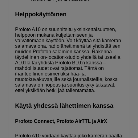
Helppokäyttöinen
Profoto A10 on suunniteltu yksinkertaisuuteen,
helppoon mukana kuljettamiseen ja
vaivattomaan käyttöön. Voit käyttää sitä kameran
salamavalona, radiolähettimenä tai yhdistää sen
muiden Profoton salamien kanssa. Rakenna
täydellinen on-location-studio yhdellä tai usealla
A10:llä tai yhdistä Profoto B10:n kanssa –
mahdollisuudet ovat rajattomat. Tämä on
ihanteellinen esimerkiksi hää- ja
muotokuvakuvaajille sekä journalisteille, koska
salamavalon nopeus ja suorituskyky takaavat,
ettei yksikään hetki jää tallentamatta.
Käytä yhdessä lähettimen kanssa
Profoto Connect, Profoto AirTTL ja AirX
Profoto A10 voidaan käyttää joko kameran päällä