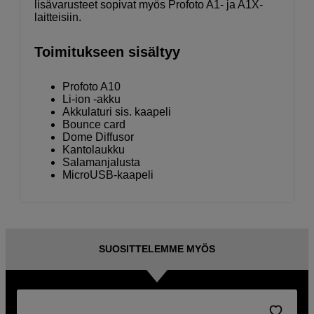
lisävarusteet sopivat myös Profoto A1- ja A1X-
laitteisiin.
Toimitukseen sisältyy
Profoto A10
Li-ion -akku
Akkulaturi sis. kaapeli
Bounce card
Dome Diffusor
Kantolaukku
Salamanjalusta
MicroUSB-kaapeli
SUOSITTELEMME MYÖS