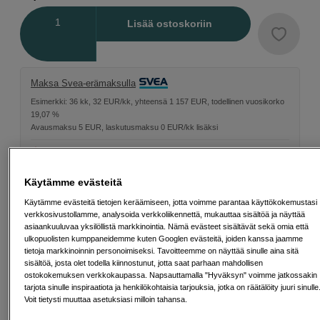
Määrä
Lisää ostoskoriin
Maksa Svea-erämaksulla
Esimerkki: 36 kk, 32 EUR/kk, yhteensä 1 157 EUR, todellinen vuosikorko
19,07 %
Avausmaksu 5 EUR, laskutusmaksu 0 EUR/kk lisäksi
Lainaaminen maksaa!
Jos et pysty maksamaan velkaa ajoissa, saatat
saada maksuhäiriömerkinnän. Se voi vaikeuttaa asunnon vuokraamista,
liittymien tekemistä ja uusien lainojen saamista. Apua saat kuntasi talous- ja
Käytämme evästeitä
velkaneuvonnasta. Yhteystiedot löydät sivulta
kkv.fi (avautuu uuteen
välilehteen)
Käytämme evästeitä tietojen keräämiseen, jotta voimme parantaa käyttökokemustasi
verkkosivustollamme, analysoida verkkoliikennettä, mukauttaa sisältöä ja näyttää
asiaankuuluvaa yksilöllistä markkinointia. Nämä evästeet sisältävät sekä omia että
ulkopuolisten kumppaneidemme kuten Googlen evästeitä, joiden kanssa jaamme
tietoja markkinoinnin personoimiseksi. Tavoitteemme on näyttää sinulle aina sitä
Ilmainen toimitus yli 200 EUR ostoksille
sisältöä, josta olet todella kiinnostunut, jotta saat parhaan mahdollisen
ostokokemuksen verkkokaupassa. Napsauttamalla "Hyväksyn" voimme jatkossakin
tarjota sinulle inspiraatiota ja henkilökohtaisia tarjouksia, jotka on räätälöity juuri sinulle
Osta nyt ja maksa myöhemmin
Voit tietysti muuttaa asetuksiasi milloin tahansa.