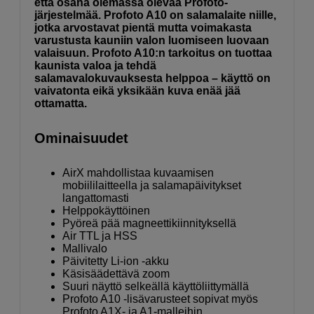
että osana olemassa olevaa Profoto-
järjestelmää. Profoto A10 on salamalaite niille,
jotka arvostavat pientä mutta voimakasta
varustusta kauniin valon luomiseen luovaan
valaisuun. Profoto A10:n tarkoitus on tuottaa
kaunista valoa ja tehdä
salamavalokuvauksesta helppoa – käyttö on
vaivatonta eikä yksikään kuva enää jää
ottamatta.
Ominaisuudet
AirX mahdollistaa kuvaamisen
mobiililaitteella ja salamapäivitykset
langattomasti
Helppokäyttöinen
Pyöreä pää magneettikiinnityksellä
Air TTL ja HSS
Mallivalo
Päivitetty Li-ion -akku
Käsisäädettävä zoom
Suuri näyttö selkeällä käyttöliittymällä
Profoto A10 -lisävarusteet sopivat myös
Profoto A1X- ja A1-malleihin