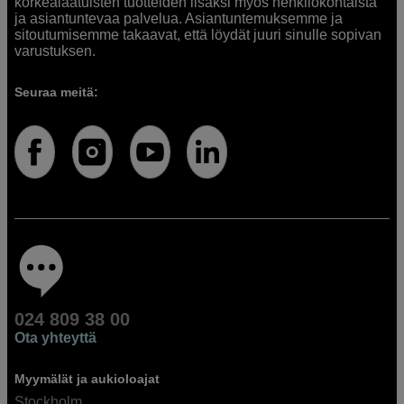
korkealaatuisten tuotteiden lisäksi myös henkilökohtaista
ja asiantuntevaa palvelua. Asiantuntemuksemme ja
sitoutumisemme takaavat, että löydät juuri sinulle sopivan
varustuksen.
Seuraa meitä:
024 809 38 00
Ota yhteyttä
Myymälät ja aukioloajat
Stockholm