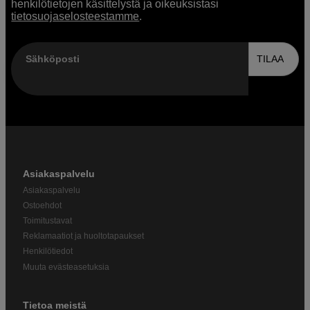
henkilötietojen käsittelystä ja oikeuksistasi
tietosuojaselosteestamme
.
Sähköposti
TILAA
Asiakaspalvelu
Asiakaspalvelu
Ostoehdot
Toimitustavat
Reklamaatiot ja huoltotapaukset
Henkilötiedot
Muuta evästeasetuksia
Tietoa meistä