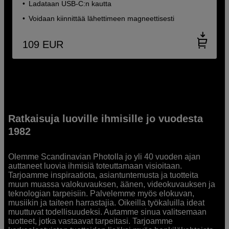
Ladataan USB-C:n kautta
Voidaan kiinnittää lähettimeen magneettisesti
109
EUR
Ratkaisuja luoville ihmisille jo vuodesta
1982
Olemme Scandinavian Photolla jo yli 40 vuoden ajan
auttaneet luovia ihmisiä toteuttamaan visioitaan.
Tarjoamme inspiraatiota, asiantuntemusta ja tuotteita
muun muassa valokuvauksen, äänen, videokuvauksen ja
teknologian tarpeisiin. Palvelemme myös elokuvan,
musiikin ja taiteen harrastajia. Oikeilla työkaluilla ideat
muuttuvat todellisuudeksi. Autamme sinua valitsemaan
tuotteet, jotka vastaavat tarpeitasi. Tarjoamme