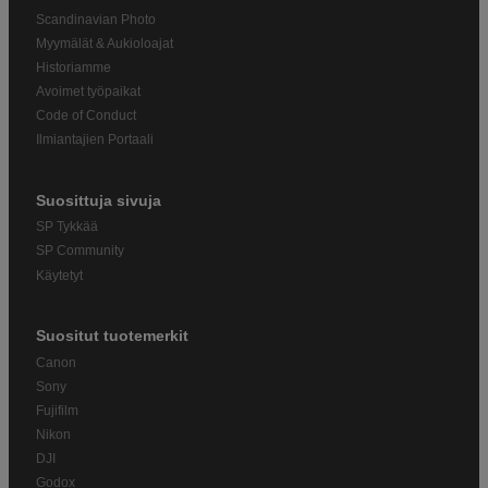
Scandinavian Photo
Myymälät & Aukioloajat
Historiamme
Avoimet työpaikat
Code of Conduct
Ilmiantajien Portaali
Suosittuja sivuja
SP Tykkää
SP Community
Käytetyt
Suositut tuotemerkit
Canon
Sony
Fujifilm
Nikon
DJI
Godox