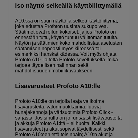
Iso näyttö selkeällä käyttöliittymällä
A10:ssa on suuri näyttö ja selkeä käyttöliittymä,
joka edustaa Profoton uusinta sukupolvea.
Säätimet ovat reilun kokoiset, ja jos Profoto on
ennestään tuttu, käyttö tuntuu välittömän tutulta.
Näytön ja säätimien koko mahdollistaa asetusten
säätämisen nopeasti myös kiireessä tai
esimerkiksi hanskat kädessä. Voit myös ohjata
Profoto A10 -laitetta Profoto-sovelluksella, mikä
tarjoaa täydellisen hallinnan sekä
mahdollisuuden mobiilikuvaukseen.
Lisävarusteet Profoto A10:lle
Profoto A10:lle on tarjolla laaja valikoima
lisävarusteita: valonmuokkaimia, luovia
hunajakennoja ja värisuotimia Profoto Click -
sarjasta. Jos sinulla on jo runsaasti lisävarusteita
ja akkuja Profoto A1:ltä – ei huolta! Kaikki
lisävarusteet ja akut sopivat täydellisesti sekä
Profoto A10:een että toisinpäin; A10:n akut ja