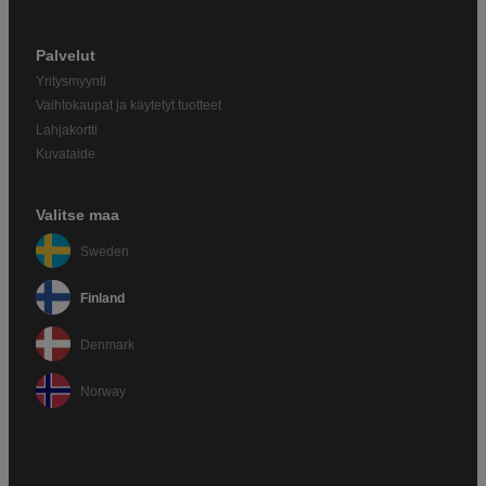
Palvelut
Yritysmyynti
Vaihtokaupat ja käytetyt tuotteet
Lahjakortti
Kuvataide
Valitse maa
Sweden
Finland
Denmark
Norway