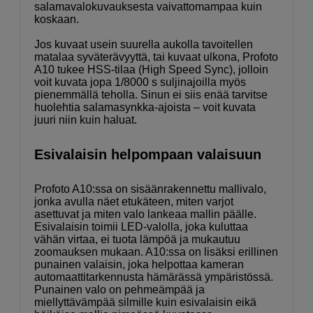
salamavalokuvauksesta vaivattomampaa kuin
koskaan.
Jos kuvaat usein suurella aukolla tavoitellen
matalaa syväterävyyttä, tai kuvaat ulkona, Profoto
A10 tukee HSS-tilaa (High Speed Sync), jolloin
voit kuvata jopa 1/8000 s suljinajoilla myös
pienemmällä teholla. Sinun ei siis enää tarvitse
huolehtia salamasynkka-ajoista – voit kuvata
juuri niin kuin haluat.
Esivalaisin helpompaan valaisuun
Profoto A10:ssa on sisäänrakennettu mallivalo,
jonka avulla näet etukäteen, miten varjot
asettuvat ja miten valo lankeaa mallin päälle.
Esivalaisin toimii LED-valolla, joka kuluttaa
vähän virtaa, ei tuota lämpöä ja mukautuu
zoomauksen mukaan. A10:ssa on lisäksi erillinen
punainen valaisin, joka helpottaa kameran
automaattitarkennusta hämärässä ympäristössä.
Punainen valo on pehmeämpää ja
miellyttävämpää silmille kuin esivalaisin eikä