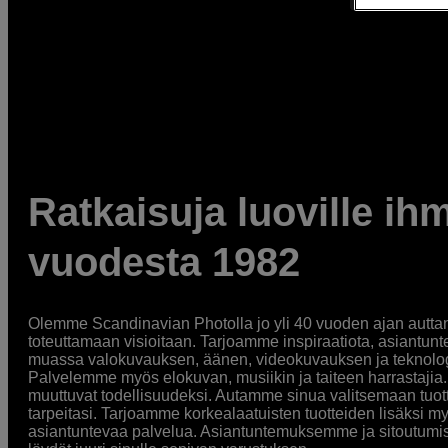
Ratkaisuja luoville ihm
vuodesta 1982
Olemme Scandinavian Photolla jo yli 40 vuoden ajan auttan
toteuttamaan visioitaan. Tarjoamme inspiraatiota, asiantunt
muassa valokuvauksen, äänen, videokuvauksen ja teknologi
Palvelemme myös elokuvan, musiikin ja taiteen harrastajia. O
muuttuvat todellisuudeksi. Autamme sinua valitsemaan tuott
tarpeitasi. Tarjoamme korkealaatuisten tuotteiden lisäksi m
asiantuntevaa palvelua. Asiantuntemuksemme ja sitoutumi