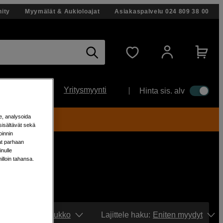
ity
Myymälät & Aukioloajat
Asiakaspalvelu
024 809 38 00
Yritysmyynti
Hinta sis. alv
e, analysoida
yt!
sisältävät sekä
oinnin
aat parhaan
nulle
milloin tahansa.
Näytä:
Ruudukko
Lajittele haku
:
Eniten myydyt