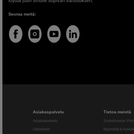
löydät juuri sinulle sopivan varustuksen.
Seuraa meitä:
Asiakaspalvelu
Tietoa meistä
Asiakaspalvelu
Scandinavian Pho
Ostoehdot
Myymälät & Aukiol