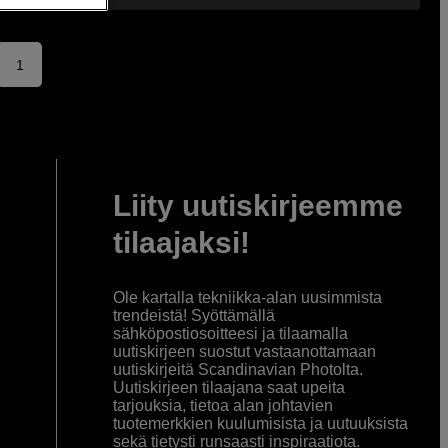
1
Liity uutiskirjeemme
tilaajaksi!
Ole kartalla tekniikka-alan uusimmista
trendeistä! Syöttämällä
sähköpostiosoitteesi ja tilaamalla
uutiskirjeen suostut vastaanottamaan
uutiskirjeitä Scandinavian Photolta.
Uutiskirjeen tilaajana saat upeita
tarjouksia, tietoa alan johtavien
tuotemerkkien kuulumisista ja uutuuksista
sekä tietysti runsaasti inspiraatiota.