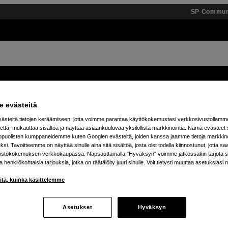
SP Commun
Tuotemerkit
Tietopankki
Inspiroidu
Tapahtumat
 evästeitä
steitä tietojen keräämiseen, jotta voimme parantaa käyttökokemustasi verkkosivustollamm
 % alennus Teenage Engineering -tuotteista – osta n
että, mukauttaa sisältöä ja näyttää asiaankuuluvaa yksilöllistä markkinointia. Nämä evästeet 
kopuolisten kumppaneidemme kuten Googlen evästeitä, joiden kanssa jaamme tietoja markkin
si. Tavoitteemme on näyttää sinulle aina sitä sisältöä, josta olet todella kiinnostunut, jotta s
ostokokemuksen verkkokaupassa. Napsauttamalla "Hyväksyn" voimme jatkossakin tarjota si
ja henkilökohtaisia tarjouksia, jotka on räätälöity juuri sinulle. Voit tietysti muuttaa asetuksiasi 
LEX
iitä, kuinka käsittelemme
Asetukset
Hyväksyn
tetta