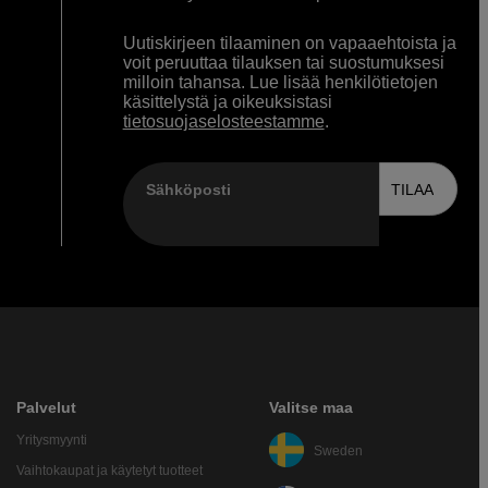
Uutiskirjeen tilaaminen on vapaaehtoista ja
voit peruuttaa tilauksen tai suostumuksesi
milloin tahansa. Lue lisää henkilötietojen
käsittelystä ja oikeuksistasi
tietosuojaselosteestamme
.
Sähköposti
TILAA
Palvelut
Valitse maa
Yritysmyynti
Sweden
Vaihtokaupat ja käytetyt tuotteet