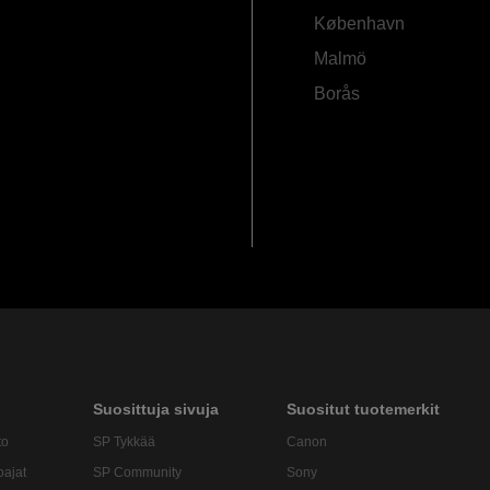
København
Malmö
Borås
Suosittuja sivuja
Suositut tuotemerkit
to
SP Tykkää
Canon
oajat
SP Community
Sony