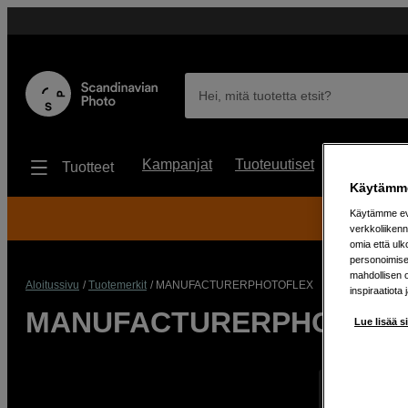
Hei, mitä tuotetta etsit?
Kampanjat
Tuoteuutiset
Käytetyt
Tuotteet
Käytämme
Käytämme evä
30
verkkoliikenn
omia että ul
personoimisek
mahdollisen 
Aloitussivu
Tuotemerkit
MANUFACTURERPHOTOFLEX
inspiraatiota 
MANUFACTURERPHOTOF
Lue lisää s
Näyttää 0 tuo