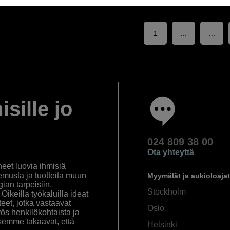
1
...
...
isille jo
024 809 38 00
Ota yhteyttä
eet luovia ihmisiä
emusta ja tuotteita muun
Myymälät ja aukioloajat
an tarpeisiin.
Stockholm
ikeilla työkaluilla ideat
eet, jotka vastaavat
Oslo
yös henkilökohtaista ja
semme takaavat, että
Helsinki