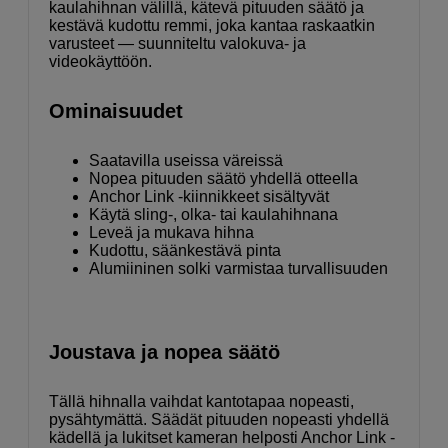
kaulahihnan välillä, kätevä pituuden säätö ja
kestävä kudottu remmi, joka kantaa raskaatkin
varusteet — suunniteltu valokuva- ja
videokäyttöön.
Ominaisuudet
Saatavilla useissa väreissä
Nopea pituuden säätö yhdellä otteella
Anchor Link -kiinnikkeet sisältyvät
Käytä sling-, olka- tai kaulahihnana
Leveä ja mukava hihna
Kudottu, säänkestävä pinta
Alumiininen solki varmistaa turvallisuuden
Joustava ja nopea säätö
Tällä hihnalla vaihdat kantotapaa nopeasti,
pysähtymättä. Säädät pituuden nopeasti yhdellä
kädellä ja lukitset kameran helposti Anchor Link -