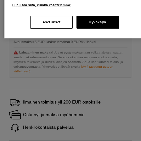
Lue lisää siitä, kuinka käsittelemme
Maksa Svea-erämaksulla
Asetukset
Hyväksyn
Esimerkki: 36 kk, 2 EUR/kk, yhteensä 77 EUR, todellinen vuosikorko
19,07 %
Avausmaksu 5 EUR, laskutusmaksu 0 EUR/kk lisäksi
Lainaaminen maksaa!
Jos et pysty maksamaan velkaa ajoissa, saatat
saada maksuhäiriömerkinnän. Se voi vaikeuttaa asunnon vuokraamista,
liittymien tekemistä ja uusien lainojen saamista. Apua saat kuntasi talous- ja
velkaneuvonnasta. Yhteystiedot löydät sivulta
kkv.fi (avautuu uuteen
välilehteen)
Ilmainen toimitus yli 200 EUR ostoksille
Osta nyt ja maksa myöhemmin
Henkilökohtaista palvelua