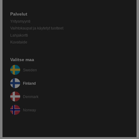
Palvelut
Yritysmyynti
Vaihtokaupat ja käytetyt tuotteet
Lahjakortti
Kuvataide
Valitse maa
Sweden
Finland
Denmark
Norway