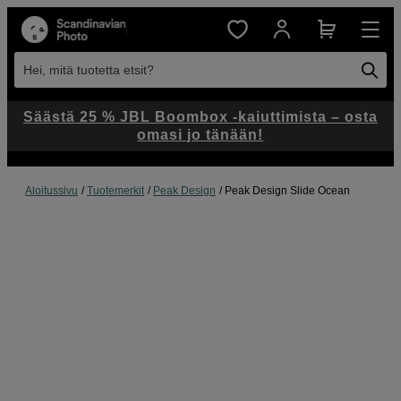
Hei, mitä tuotetta etsit?
Säästä 25 % JBL Boombox -kaiuttimista – osta
omasi jo tänään!
Aloitussivu
Tuotemerkit
Peak Design
Peak Design Slide Ocean