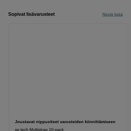
Sopivat lisävarusteet
Näytä lisää
Joustavat nippusiteet varusteiden kiinnittämiseen
sp.tech Multistrap 10-pack