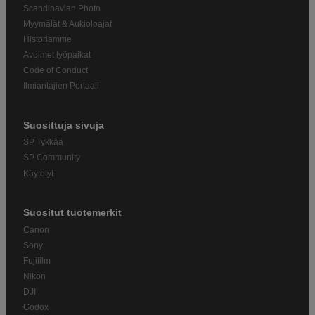
Scandinavian Photo
Myymälät & Aukioloajat
Historiamme
Avoimet työpaikat
Code of Conduct
Ilmiantajien Portaali
Suosittuja sivuja
SP Tykkää
SP Community
Käytetyt
Suositut tuotemerkit
Canon
Sony
Fujifilm
Nikon
DJI
Godox