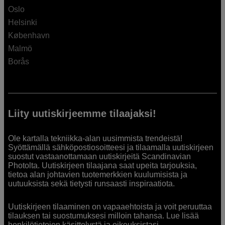
Oslo
Helsinki
København
Malmö
Borås
Liity uutiskirjeemme tilaajaksi!
Ole kartalla tekniikka-alan uusimmista trendeistä!
Syöttämällä sähköpostiosoitteesi ja tilaamalla uutiskirjeen
suostut vastaanottamaan uutiskirjeitä Scandinavian
Photolta. Uutiskirjeen tilaajana saat upeita tarjouksia,
tietoa alan johtavien tuotemerkkien kuulumisista ja
uutuuksista sekä tietysti runsaasti inspiraatiota.
Uutiskirjeen tilaaminen on vapaaehtoista ja voit peruuttaa
tilauksen tai suostumuksesi milloin tahansa. Lue lisää
henkilötietojen käsittelystä ja oikeuksistasi