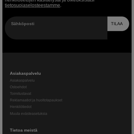
tietosuojaselosteestamme
.
Sähköposti
TILAA
Asiakaspalvelu
Asiakaspalvelu
Ostoehdot
Toimitustavat
Reklamaatiot ja huoltotapaukset
Henkilötiedot
Muuta evästeasetuksia
Tietoa meistä