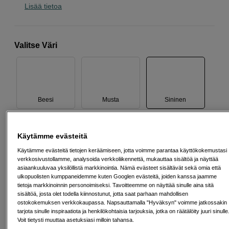
Lisää tietoa
Valitse Väri
Beesi
Musta
Sininen
Käytämme evästeitä
Käytämme evästeitä tietojen keräämiseen, jotta voimme parantaa käyttökokemustasi
Vihreä
Viininpunainen
verkkosivustollamme, analysoida verkkoliikennettä, mukauttaa sisältöä ja näyttää
asiaankuuluvaa yksilöllistä markkinointia. Nämä evästeet sisältävät sekä omia että
ulkopuolisten kumppaneidemme kuten Googlen evästeitä, joiden kanssa jaamme
tietoja markkinoinnin personoimiseksi. Tavoitteemme on näyttää sinulle aina sitä
68
EUR
sisältöä, josta olet todella kiinnostunut, jotta saat parhaan mahdollisen
ostokokemuksen verkkokaupassa. Napsauttamalla "Hyväksyn" voimme jatkossakin
tarjota sinulle inspiraatiota ja henkilökohtaisia tarjouksia, jotka on räätälöity juuri sinulle
Määrä
Voit tietysti muuttaa asetuksiasi milloin tahansa.
Lisää ostoskoriin