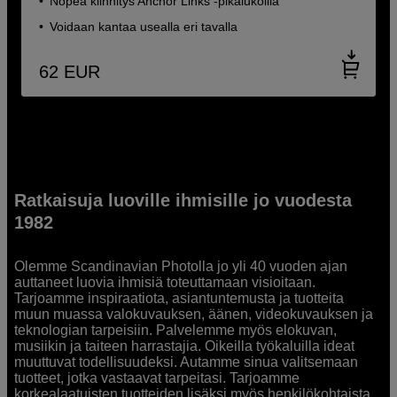
Nopea kiinnitys Anchor Links -pikalukoilla
Voidaan kantaa usealla eri tavalla
62
EUR
Ratkaisuja luoville ihmisille jo vuodesta
1982
Olemme Scandinavian Photolla jo yli 40 vuoden ajan
auttaneet luovia ihmisiä toteuttamaan visioitaan.
Tarjoamme inspiraatiota, asiantuntemusta ja tuotteita
muun muassa valokuvauksen, äänen, videokuvauksen ja
teknologian tarpeisiin. Palvelemme myös elokuvan,
musiikin ja taiteen harrastajia. Oikeilla työkaluilla ideat
muuttuvat todellisuudeksi. Autamme sinua valitsemaan
tuotteet, jotka vastaavat tarpeitasi. Tarjoamme
korkealaatuisten tuotteiden lisäksi myös henkilökohtaista