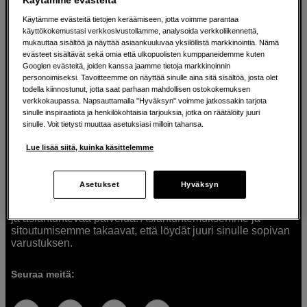
Käytämme evästeitä tietojen keräämiseen, jotta voimme parantaa
käyttökokemustasi verkkosivustollamme, analysoida verkkoliikennettä,
mukauttaa sisältöä ja näyttää asiaankuuluvaa yksilöllistä markkinointia. Nämä
Ratkaisuja luoville ihmisille jo vuodesta
evästeet sisältävät sekä omia että ulkopuolisten kumppaneidemme kuten
Googlen evästeitä, joiden kanssa jaamme tietoja markkinoinnin
1982
personoimiseksi. Tavoitteemme on näyttää sinulle aina sitä sisältöä, josta olet
todella kiinnostunut, jotta saat parhaan mahdollisen ostokokemuksen
verkkokaupassa. Napsauttamalla "Hyväksyn" voimme jatkossakin tarjota
Olemme Scandinavian Photolla jo yli 40 vuoden ajan
sinulle inspiraatiota ja henkilökohtaisia tarjouksia, jotka on räätälöity juuri
auttaneet luovia ihmisiä toteuttamaan visioitaan.
sinulle. Voit tietysti muuttaa asetuksiasi milloin tahansa.
Tarjoamme inspiraatiota, asiantuntemusta ja tuotteita
muun muassa valokuvauksen, äänen, videokuvauksen ja
Lue lisää siitä, kuinka käsittelemme
teknologian tarpeisiin. Palvelemme myös elokuvan,
musiikin ja taiteen harrastajia. Oikeilla työkaluilla ideat
muuttuvat todellisuudeksi. Autamme sinua valitsemaan
Asetukset
Hyväksyn
tuotteet, jotka vastaavat tarpeitasi. Tarjoamme
korkealaatuisten tuotteiden lisäksi myös henkilökohtaista
ja asiantuntevaa palvelua. Asiantuntemuksemme ja
sitoutumisemme takaavat, että löydät juuri sinulle sopivan
varustuksen.
Seuraa meitä: