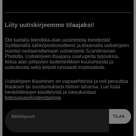
Liity uutiskirjeemme tilaajaksi!
Ole kartalla tekniikka-alan uusimmista trendeistä!
Syöttämällä sähköpostiosoitteesi ja tilaamalla uutiskirjeen
suostut vastaanottamaan uutiskirjeitä Scandinavian
Photolta. Uutiskirjeen tilaajana saat upeita tarjouksia,
tietoa alan johtavien tuotemerkkien kuulumisista ja
uutuuksista sekä tietysti runsaasti inspiraatiota.
Uutiskirjeen tilaaminen on vapaaehtoista ja voit peruuttaa
tilauksen tai suostumuksesi milloin tahansa. Lue lisää
henkilötietojen käsittelystä ja oikeuksistasi
tietosuojaselosteestamme
.
Sähköposti
TILAA