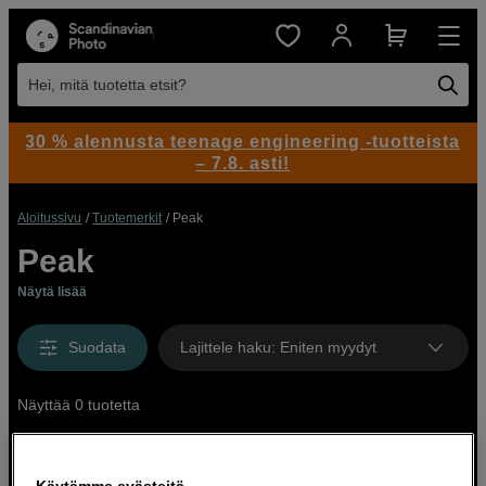
Hei, mitä tuotetta etsit?
30 % alennusta teenage engineering -tuotteista
– 7.8. asti!
Aloitussivu
Tuotemerkit
Peak
Peak
Näytä lisää
Suodata
Lajittele haku
:
Eniten myydyt
Näyttää 0 tuotetta
Käytämme evästeitä