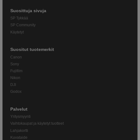
Suosittuja sivuja
SP Tykkää
SP Community
Käytetyt
Suositut tuotemerkit
Canon
Sony
Fujifilm
Nikon
DJI
Godox
Palvelut
Yritysmyynti
Vaihtokaupat ja käytetyt tuotteet
Lahjakortti
Kuvataide