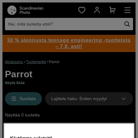
Hei, mitä tuotetta etsit?
30 % alennusta teenage engineering -tuotteista
– 7.8. asti!
Aloitussivu
Tuotemerkit
Parrot
Parrot
Näytä lisää
Suodata
Lajittele haku
:
Eniten myydyt
Näyttää 0 tuotetta
Käytämme evästeitä