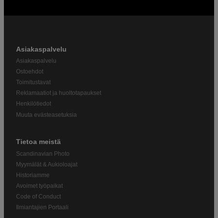
Asiakaspalvelu
Asiakaspalvelu
Ostoehdot
Toimitustavat
Reklamaatiot ja huoltotapaukset
Henkilötiedot
Muuta evästeasetuksia
Tietoa meistä
Scandinavian Photo
Myymälät & Aukioloajat
Historiamme
Avoimet työpaikat
Code of Conduct
Ilmiantajien Portaali