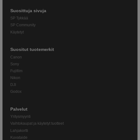
Suosittuja sivuja
SP Tykkää
SP Community
Käytetyt
Suositut tuotemerkit
Canon
Sony
Fujifilm
Nikon
DJI
Godox
Palvelut
Yritysmyynti
Vaihtokaupat ja käytetyt tuotteet
Lahjakortti
Kuvataide