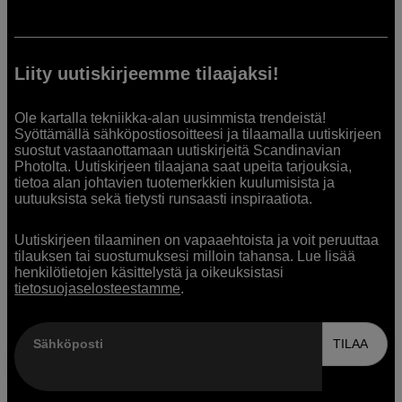
Liity uutiskirjeemme tilaajaksi!
Ole kartalla tekniikka-alan uusimmista trendeistä!
Syöttämällä sähköpostiosoitteesi ja tilaamalla uutiskirjeen
suostut vastaanottamaan uutiskirjeitä Scandinavian
Photolta. Uutiskirjeen tilaajana saat upeita tarjouksia,
tietoa alan johtavien tuotemerkkien kuulumisista ja
uutuuksista sekä tietysti runsaasti inspiraatiota.
Uutiskirjeen tilaaminen on vapaaehtoista ja voit peruuttaa
tilauksen tai suostumuksesi milloin tahansa. Lue lisää
henkilötietojen käsittelystä ja oikeuksistasi
tietosuojaselosteestamme
.
Sähköposti
TILAA