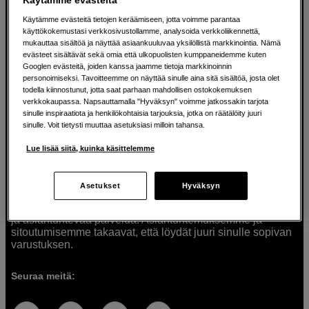
Käytämme evästeitä tietojen keräämiseen, jotta voimme parantaa
käyttökokemustasi verkkosivustollamme, analysoida verkkoliikennettä,
mukauttaa sisältöä ja näyttää asiaankuuluvaa yksilöllistä markkinointia. Nämä
Ratkaisuja luoville ihmisille jo vuodesta
evästeet sisältävät sekä omia että ulkopuolisten kumppaneidemme kuten
Googlen evästeitä, joiden kanssa jaamme tietoja markkinoinnin
1982
personoimiseksi. Tavoitteemme on näyttää sinulle aina sitä sisältöä, josta olet
todella kiinnostunut, jotta saat parhaan mahdollisen ostokokemuksen
verkkokaupassa. Napsauttamalla "Hyväksyn" voimme jatkossakin tarjota
Olemme Scandinavian Photolla jo yli 40 vuoden ajan
sinulle inspiraatiota ja henkilökohtaisia tarjouksia, jotka on räätälöity juuri
auttaneet luovia ihmisiä toteuttamaan visioitaan.
sinulle. Voit tietysti muuttaa asetuksiasi milloin tahansa.
Tarjoamme inspiraatiota, asiantuntemusta ja tuotteita
muun muassa valokuvauksen, äänen, videokuvauksen ja
Lue lisää siitä, kuinka käsittelemme
teknologian tarpeisiin. Palvelemme myös elokuvan,
musiikin ja taiteen harrastajia. Oikeilla työkaluilla ideat
muuttuvat todellisuudeksi. Autamme sinua valitsemaan
Asetukset
Hyväksyn
tuotteet, jotka vastaavat tarpeitasi. Tarjoamme
korkealaatuisten tuotteiden lisäksi myös henkilökohtaista
ja asiantuntevaa palvelua. Asiantuntemuksemme ja
sitoutumisemme takaavat, että löydät juuri sinulle sopivan
varustuksen.
Seuraa meitä: