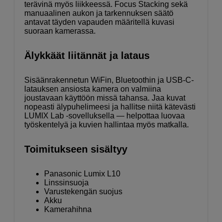
terävinä myös liikkeessä. Focus Stacking sekä
manuaalinen aukon ja tarkennuksen säätö
antavat täyden vapauden määritellä kuvasi
suoraan kamerassa.
Älykkäät liitännät ja lataus
Sisäänrakennetun WiFin, Bluetoothin ja USB-C-
latauksen ansiosta kamera on valmiina
joustavaan käyttöön missä tahansa. Jaa kuvat
nopeasti älypuhelimeesi ja hallitse niitä kätevästi
LUMIX Lab -sovelluksella — helpottaa luovaa
työskentelyä ja kuvien hallintaa myös matkalla.
Toimitukseen sisältyy
Panasonic Lumix L10
Linssinsuoja
Varustekengän suojus
Akku
Kamerahihna