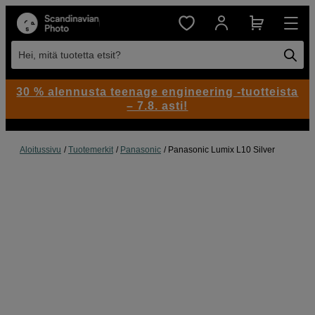
Hei, mitä tuotetta etsit?
30 % alennusta teenage engineering -tuotteista
– 7.8. asti!
Aloitussivu
Tuotemerkit
Panasonic
Panasonic Lumix L10 Silver