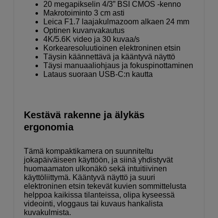
20 megapikselin 4/3” BSI CMOS -kenno
Makrotoiminto 3 cm asti
Leica F1.7 laajakulmazoom alkaen 24 mm
Optinen kuvanvakautus
4K/5.6K video ja 30 kuvaa/s
Korkearesoluutioinen elektroninen etsin
Täysin käännettävä ja kääntyvä näyttö
Täysi manuaaliohjaus ja fokuspinottaminen
Lataus suoraan USB-C:n kautta
Kestävä rakenne ja älykäs
ergonomia
Tämä kompaktikamera on suunniteltu
jokapäiväiseen käyttöön, ja siinä yhdistyvät
huomaamaton ulkonäkö sekä intuitiivinen
käyttöliittymä. Kääntyvä näyttö ja suuri
elektroninen etsin tekevät kuvien sommittelusta
helppoa kaikissa tilanteissa, olipa kyseessä
videointi, vloggaus tai kuvaus hankalista
kuvakulmista.