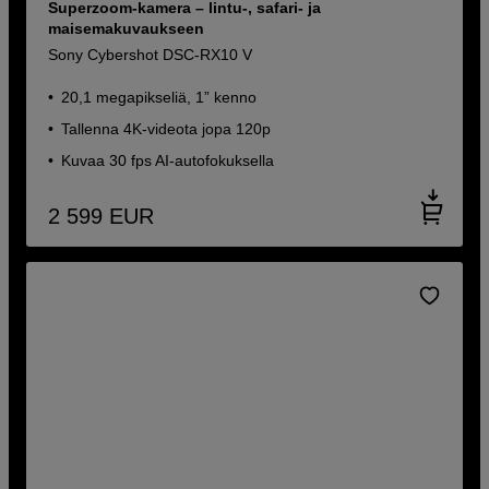
Superzoom-kamera – lintu-, safari- ja
maisemakuvaukseen
Sony Cybershot DSC-RX10 V
20,1 megapikseliä, 1” kenno
Tallenna 4K-videota jopa 120p
Kuvaa 30 fps AI-autofokuksella
2 599
EUR