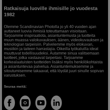
Ratkaisuja luoville ihmisille jo vuodesta
1982
Olemme Scandinavian Photolla jo yli 40 vuoden ajan
auttaneet luovia ihmisiä toteuttamaan visioitaan.
Tarjoamme inspiraatiota, asiantuntemusta ja tuotteita
muun muassa valokuvauksen, äänen, videokuvauksen ja
teknologian tarpeisiin. Palvelemme myös elokuvan,
musiikin ja taiteen harrastajia. Oikeilla työkaluilla ideat
muuttuvat todellisuudeksi. Autamme sinua valitsemaan
tuotteet, jotka vastaavat tarpeitasi. Tarjoamme
korkealaatuisten tuotteiden lisäksi myös henkilökohtaista
ja asiantuntevaa palvelua. Asiantuntemuksemme ja
sitoutumisemme takaavat, että löydät juuri sinulle sopivan
varustuksen.
Seuraa meitä: