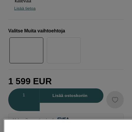
kätevää
Lisää tietoa
Valitse Muita vaihtoehtoja
1 599
EUR
Määrä
Lisää ostoskoriin
Maksa Svea-erämaksulla
Esimerkki: 36 kk, 57 EUR/kk, yhteensä 2 057 EUR, todellinen vuosikorko