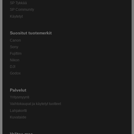
SP Tykkää
SP Community
Käytetyt
Suositut tuotemerkit
Canon
Sony
Fujifilm
Nikon
DJI
Godox
Palvelut
Yritysmyynti
Vaihtokaupat ja käytetyt tuotteet
Lahjakortti
Kuvataide
Valitse maa