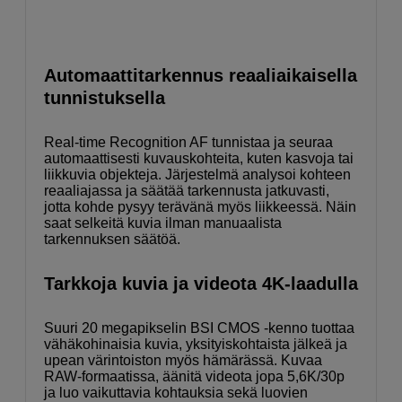
Automaattitarkennus reaaliaikaisella
tunnistuksella
Real-time Recognition AF tunnistaa ja seuraa
automaattisesti kuvauskohteita, kuten kasvoja tai
liikkuvia objekteja. Järjestelmä analysoi kohteen
reaaliajassa ja säätää tarkennusta jatkuvasti,
jotta kohde pysyy terävänä myös liikkeessä. Näin
saat selkeitä kuvia ilman manuaalista
tarkennuksen säätöä.
Tarkkoja kuvia ja videota 4K-laadulla
Suuri 20 megapikselin BSI CMOS -kenno tuottaa
vähäkohinaisia kuvia, yksityiskohtaista jälkeä ja
upean värintoiston myös hämärässä. Kuvaa
RAW-formaatissa, äänitä videota jopa 5,6K/30p
ja luo vaikuttavia kohtauksia sekä luovien