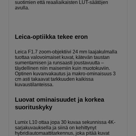
suotimien että reaaliaikaisten LUT-säätöjen
avulla.
Leica-optiikka tekee eron
Leica F1.7 zoom-objektiivi 24 mm laajakulmalla
tuottaa valovoimaiset kuvat, kätevän taustan
sumentamisen ja runsaasti joustavuutta –
täydellinen niin maisemiin kuin muotokuviin.
Optinen kuvanvakautus ja makro-ominaisuus 3
cm asti takaavat tarkkuuden kaikissa
kuvaustilanteissa.
Luovat ominaisuudet ja korkea
suorituskyky
Lumix L10 ottaa jopa 30 kuvaa sekunnissa 4K-
sarjakuvauksella ja siinä on kehittynyt
hybridiautomaattitarkennus, joka pitää kuvat