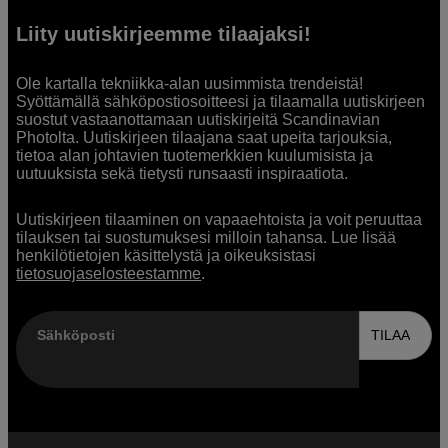
Liity uutiskirjeemme tilaajaksi!
Ole kartalla tekniikka-alan uusimmista trendeistä!
Syöttämällä sähköpostiosoitteesi ja tilaamalla uutiskirjeen
suostut vastaanottamaan uutiskirjeitä Scandinavian
Photolta. Uutiskirjeen tilaajana saat upeita tarjouksia,
tietoa alan johtavien tuotemerkkien kuulumisista ja
uutuuksista sekä tietysti runsaasti inspiraatiota.
Uutiskirjeen tilaaminen on vapaaehtoista ja voit peruuttaa
tilauksen tai suostumuksesi milloin tahansa. Lue lisää
henkilötietojen käsittelystä ja oikeuksistasi
tietosuojaselosteestamme
.
Sähköposti
TILAA