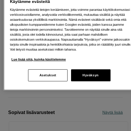
19,07 %
Käytämme evästeitä
Avausmaksu 5 EUR, laskutusmaksu 0 EUR/kk lisäksi
Käytämme evästeitä tietojen keräämiseen, jotta voimme parantaa käyttökokemustasi
verkkosivustollamme, analysoida verkkoliikennettä, mukauttaa sisältöä ja näyttää
Lainaaminen maksaa!
Jos et pysty maksamaan velkaa ajoissa, saatat
asiaankuuluvaa yksilöllistä markkinointia. Nämä evästeet sisältävät sekä omia että
saada maksuhäiriömerkinnän. Se voi vaikeuttaa asunnon vuokraamista,
liittymien tekemistä ja uusien lainojen saamista. Apua saat kuntasi talous- ja
ulkopuolisten kumppaneidemme kuten Googlen evästeitä, joiden kanssa jaamme
velkaneuvonnasta. Yhteystiedot löydät sivulta
kkv.fi (avautuu uuteen
tietoja markkinoinnin personoimiseksi. Tavoitteemme on näyttää sinulle aina sitä
välilehteen)
sisältöä, josta olet todella kiinnostunut, jotta saat parhaan mahdollisen
ostokokemuksen verkkokaupassa. Napsauttamalla "Hyväksyn" voimme jatkossakin
tarjota sinulle inspiraatiota ja henkilökohtaisia tarjouksia, jotka on räätälöity juuri sinulle
Voit tietysti muuttaa asetuksiasi milloin tahansa.
Lue lisää siitä, kuinka käsittelemme
Ilmainen toimitus yli 200 EUR ostoksille
Osta nyt ja maksa myöhemmin
Asetukset
Hyväksyn
Henkilökohtaista palvelua
Sopivat lisävarusteet
Näytä lisää