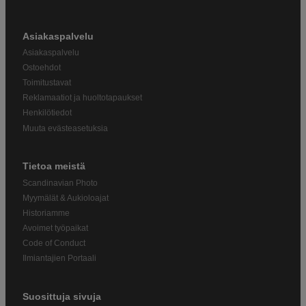
Asiakaspalvelu
Asiakaspalvelu
Ostoehdot
Toimitustavat
Reklamaatiot ja huoltotapaukset
Henkilötiedot
Muuta evästeasetuksia
Tietoa meistä
Scandinavian Photo
Myymälät & Aukioloajat
Historiamme
Avoimet työpaikat
Code of Conduct
Ilmiantajien Portaali
Suosittuja sivuja