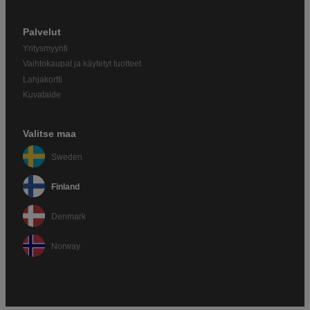
Palvelut
Yritysmyynti
Vaihtokaupat ja käytetyt tuotteet
Lahjakortti
Kuvataide
Valitse maa
Sweden
Finland
Denmark
Norway