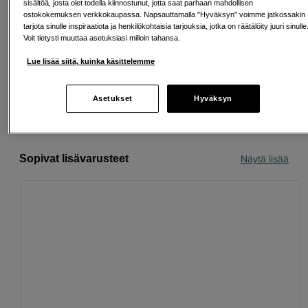
sisältöä, josta olet todella kiinnostunut, jotta saat parhaan mahdollisen
ostokokemuksen verkkokaupassa. Napsauttamalla "Hyväksyn" voimme jatkossakin
tarjota sinulle inspiraatiota ja henkilökohtaisia tarjouksia, jotka on räätälöity juuri sinulle
Voit tietysti muuttaa asetuksiasi milloin tahansa.
Ilmainen toimitus yli 200 EUR ostoksille
Lue lisää siitä, kuinka käsittelemme
Osta nyt ja maksa myöhemmin
Henkilökohtaista palvelua
Asetukset
Hyväksyn
Sopivat lisävarusteet
Näytä lisää