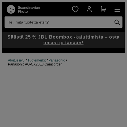
Hei, mitä tuotetta etsit?
Säästä 25 % JBL Boombox -kaiuttimista – osta
omasi jo tänään!
Aloitussivu
Tuotemerkit
Panasonic
Panasonic AG-CX20EJ Camcorder