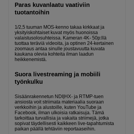
Paras kuvanlaatu vaativiin
tuotantoihin
1/2,5 tuuman MOS-kenno takaa kirkkaat ja
yksityiskohtaiset kuvat myös huonoissa
valaistusolosuhteissa. Kameran 4K- 50p:llä
tuottaa teräviä videoita, ja optinen 24-kertainen
zoomaus antaa sinulle joustavuutta kuvata
kaukana olevia kohteita ilman laadun
heikkenemistä.
Suora livestreaming ja mobiili
työnkulku
Sisäänrakennetun NDI|HX- ja RTMP-tuen
ansiosta voit striimata materiaalia suoraan
verkkoihin ja alustoille, kuten YouTube ja
Facebook, ilman ulkoisia ratkaisuja. Tämä
tarkoittaa turvallisia ja vakaita striimejä, jotka
sopivat täydellisesti kaikkeen live-tapahtumista
paikan päällä tehtäviin reportaaseihin.