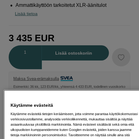
Ammattikäyttöön tarkoitetut XLR-äänitulot
Lisää tietoa
3 435
EUR
Määrä
Lisää ostoskoriin
Maksa Svea-erämaksulla
Esimerkki: 36 kk, 123 EUR/kk, yhteensä 4 433 EUR, todellinen vuosikorko
19,07 %
Avausmaksu 5 EUR, laskutusmaksu 0 EUR/kk lisäksi
Käytämme evästeitä
Lainaaminen maksaa!
Jos et pysty maksamaan velkaa ajoissa, saatat
saada maksuhäiriömerkinnän. Se voi vaikeuttaa asunnon vuokraamista,
Käytämme evästeitä tietojen keräämiseen, jotta voimme parantaa käyttökokemustasi
liittymien tekemistä ja uusien lainojen saamista. Apua saat kuntasi talous- ja
verkkosivustollamme, analysoida verkkoliikennettä, mukauttaa sisältöä ja näyttää
velkaneuvonnasta. Yhteystiedot löydät sivulta
kkv.fi (avautuu uuteen
asiaankuuluvaa yksilöllistä markkinointia. Nämä evästeet sisältävät sekä omia että
välilehteen)
ulkopuolisten kumppaneidemme kuten Googlen evästeitä, joiden kanssa jaamme
tietoja markkinoinnin personoimiseksi. Tavoitteemme on näyttää sinulle aina sitä