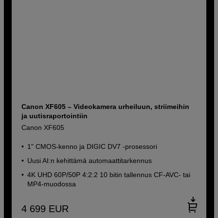
Canon XF605 – Videokamera urheiluun, striimeihin
ja uutisraportointiin
Canon XF605
1" CMOS-kenno ja DIGIC DV7 -prosessori
Uusi AI:n kehittämä automaattitarkennus
4K UHD 60P/50P 4:2:2 10 bitin tallennus CF-AVC- tai
MP4-muodossa
4 699
EUR