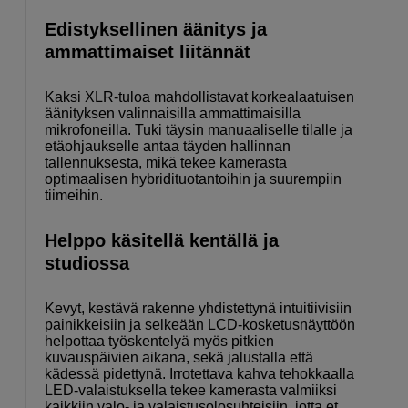
Edistyksellinen äänitys ja
ammattimaiset liitännät
Kaksi XLR-tuloa mahdollistavat korkealaatuisen
äänityksen valinnaisilla ammattimaisilla
mikrofoneilla. Tuki täysin manuaaliselle tilalle ja
etäohjaukselle antaa täyden hallinnan
tallennuksesta, mikä tekee kamerasta
optimaalisen hybridituotantoihin ja suurempiin
tiimeihin.
Helppo käsitellä kentällä ja
studiossa
Kevyt, kestävä rakenne yhdistettynä intuitiivisiin
painikkeisiin ja selkeään LCD-kosketusnäyttöön
helpottaa työskentelyä myös pitkien
kuvauspäivien aikana, sekä jalustalla että
kädessä pidettynä. Irrotettava kahva tehokkaalla
LED-valaistuksella tekee kamerasta valmiiksi
kaikkiin valo- ja valaistusolosuhteisiin, jotta et