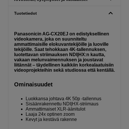
Tuotetiedot
Panasonicin AG-CX20EJ on edistyksellinen
videokamera, joka on suunniteltu
ammattimaisille elokuvantekijöille ja luoville
tekijöille. Saat tehokkaan 4K-tallennuksen,
luotettavan striimauksen NDI|HX:n kautta,
vakaan melunvaimennuksen ja joustavat
liitännät – täydellinen kaikkiin korkealaatuisiin
videoprojekteihin sekä studiossa että kentällä.
Ominaisuudet
Luokkansa johtava 4K 50p -tallennus
Sisäänrakennettu NDI|HX-striimaus
Ammattimaiset XLR-äänitulot
Laaja 24x optinen zoom
Kevyt ja kestävä rakenne