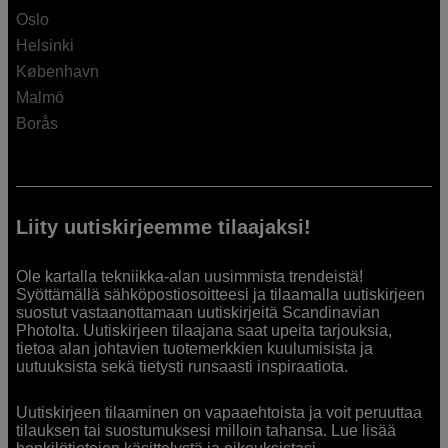
Oslo
Helsinki
København
Malmö
Borås
Liity uutiskirjeemme tilaajaksi!
Ole kartalla tekniikka-alan uusimmista trendeistä!
Syöttämällä sähköpostiosoitteesi ja tilaamalla uutiskirjeen
suostut vastaanottamaan uutiskirjeitä Scandinavian
Photolta. Uutiskirjeen tilaajana saat upeita tarjouksia,
tietoa alan johtavien tuotemerkkien kuulumisista ja
uutuuksista sekä tietysti runsaasti inspiraatiota.
Uutiskirjeen tilaaminen on vapaaehtoista ja voit peruuttaa
tilauksen tai suostumuksesi milloin tahansa. Lue lisää