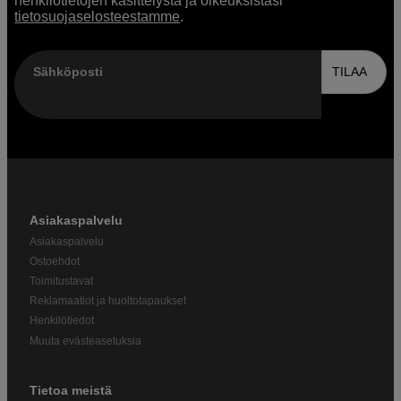
henkilötietojen käsittelystä ja oikeuksistasi
tietosuojaselosteestamme
.
Sähköposti
TILAA
Asiakaspalvelu
Asiakaspalvelu
Ostoehdot
Toimitustavat
Reklamaatiot ja huoltotapaukset
Henkilötiedot
Muuta evästeasetuksia
Tietoa meistä