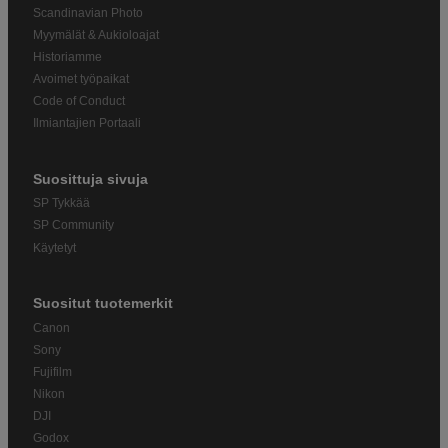
Scandinavian Photo
Myymälät & Aukioloajat
Historiamme
Avoimet työpaikat
Code of Conduct
Ilmiantajien Portaali
Suosittuja sivuja
SP Tykkää
SP Community
Käytetyt
Suositut tuotemerkit
Canon
Sony
Fujifilm
Nikon
DJI
Godox