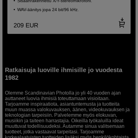
Sisäänrakennettu X/Y-stereomikrofoni.
WAV-äänitys jopa 24 bit/96 kHz.
209
EUR
Ratkaisuja luoville ihmisille jo vuodesta
1982
Olemme Scandinavian Photolla jo yli 40 vuoden ajan
auttaneet luovia ihmisiä toteuttamaan visioitaan.
Tarjoamme inspiraatiota, asiantuntemusta ja tuotteita
muun muassa valokuvauksen, äänen, videokuvauksen ja
teknologian tarpeisiin. Palvelemme myös elokuvan,
musiikin ja taiteen harrastajia. Oikeilla työkaluilla ideat
muuttuvat todellisuudeksi. Autamme sinua valitsemaan
tuotteet, jotka vastaavat tarpeitasi. Tarjoamme
korkealaatuisten tuotteiden lisäksi myös henkilökohtaista