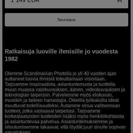
Seuraava
Ratkaisuja luoville ihmisille jo vuodesta
1982
Olemme Scandinavian Photolla jo yli 40 vuoden ajan
auttaneet luovia ihmisiä toteuttamaan visioitaan.
Tarjoamme inspiraatiota, asiantuntemusta ja tuotteita
muun muassa valokuvauksen, äänen, videokuvauksen ja
teknologian tarpeisiin. Palvelemme myös elokuvan,
musiikin ja taiteen harrastajia. Oikeilla työkaluilla ideat
muuttuvat todellisuudeksi. Autamme sinua valitsemaan
tuotteet, jotka vastaavat tarpeitasi. Tarjoamme
korkealaatuisten tuotteiden lisäksi myös henkilökohtaista
ja asiantuntevaa palvelua. Asiantuntemuksemme ja
sitoutumisemme takaavat, että löydät juuri sinulle sopivan
varustuksen.