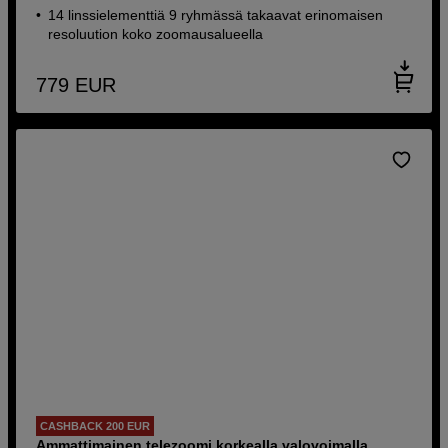
14 linssielementtiä 9 ryhmässä takaavat erinomaisen
resoluution koko zoomausalueella
779
EUR
CASHBACK 200 EUR
Ammattimainen telezoomi korkealla valovoimalla