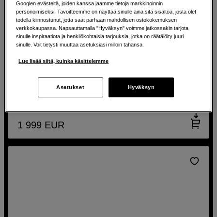
Googlen evästeitä, joiden kanssa jaamme tietoja markkinoinnin
personoimiseksi. Tavoitteemme on näyttää sinulle aina sitä sisältöä, josta olet
todella kiinnostunut, jotta saat parhaan mahdollisen ostokokemuksen
verkkokaupassa. Napsauttamalla "Hyväksyn" voimme jatkossakin tarjota
CASHBACK 200 EUR
sinulle inspiraatiota ja henkilökohtaisia tarjouksia, jotka on räätälöity juuri
Tyylikäs lippulaivakamera edistyneellä suorituskyvyllä
sinulle. Voit tietysti muuttaa asetuksiasi milloin tahansa.
OM SYSTEM OM-3 Body Silver
Lue lisää siitä, kuinka käsittelemme
Alan johtava kuvanvakain
Useita luovia väritehosteita
Asetukset
Hyväksyn
Edistyneet video-ominaisuudet
1 999
EUR