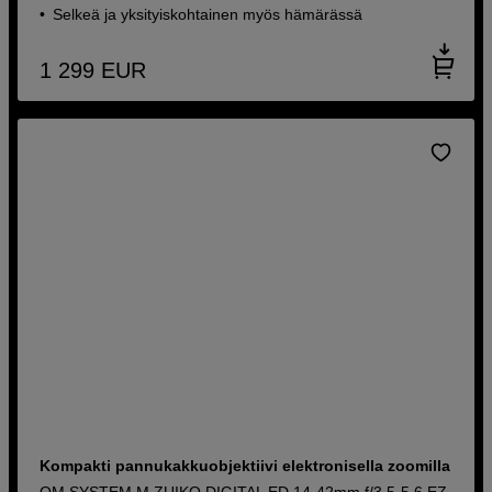
Selkeä ja yksityiskohtainen myös hämärässä
1 299
EUR
Kompakti pannukakkuobjektiivi elektronisella zoomilla
OM SYSTEM M.ZUIKO DIGITAL ED 14-42mm f/3,5-5,6 EZ