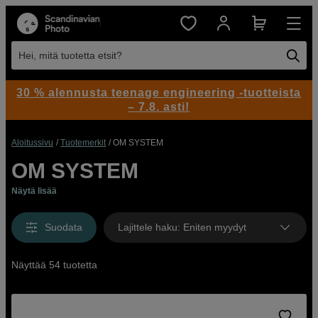
Hei, mitä tuotetta etsit?
30 % alennusta teenage engineering -tuotteista
– 7.8. asti!
Aloitussivu
Tuotemerkit
OM SYSTEM
OM SYSTEM
Näytä lisää
Suodata
Lajittele haku
:
Eniten myydyt
Näyttää 54 tuotetta