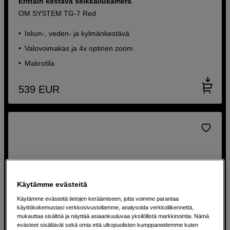
Erittäin kestävä seikkailukamera
OM SYSTEM TG-7 Red
Iskun-, veden- ja kylmänkestävä
Valovoimakas ja 4x optinen zoom
Makrotila
539
EUR
Käytämme evästeitä
Käytämme evästeitä tietojen keräämiseen, jotta voimme parantaa
käyttökokemustasi verkkosivustollamme, analysoida verkkoliikennettä,
mukauttaa sisältöä ja näyttää asiaankuuluvaa yksilöllistä markkinointia. Nämä
evästeet sisältävät sekä omia että ulkopuolisten kumppaneidemme kuten