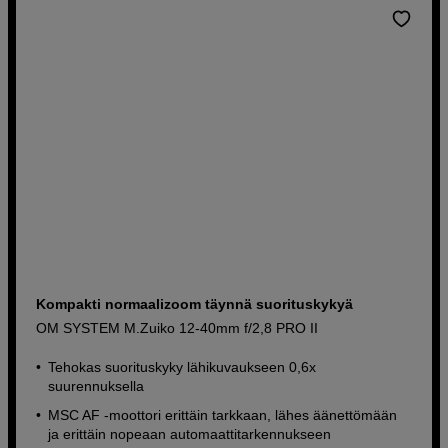
Kompakti normaalizoom täynnä suorituskykyä
OM SYSTEM M.Zuiko 12-40mm f/2,8 PRO II
Tehokas suorituskyky lähikuvaukseen 0,6x
suurennuksella
MSC AF -moottori erittäin tarkkaan, lähes äänettömään
ja erittäin nopeaan automaattitarkennukseen