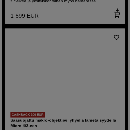
Selkeä ja yksityiskohtainen myös hämärässä
1 699
EUR
CASHBACK 100 EUR
Sääsuojattu makro-objektiivi lyhyellä lähietäisyydellä
Micro 4/3:een