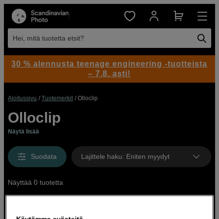
Hei, mitä tuotetta etsit?
30 % alennusta teenage engineering -tuotteista
– 7.8. asti!
Aloitussivu
Tuotemerkit
Olloclip
Olloclip
Näytä lisää
Suodata
Lajittele haku
:
Eniten myydyt
Näyttää 0 tuotetta
Käytämme evästeitä