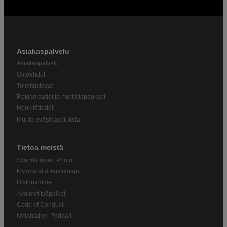
Asiakaspalvelu
Asiakaspalvelu
Ostoehdot
Toimitustavat
Reklamaatiot ja huoltotapaukset
Henkilötiedot
Muuta evästeasetuksia
Tietoa meistä
Scandinavian Photo
Myymälät & Aukioloajat
Historiamme
Avoimet työpaikat
Code of Conduct
Ilmiantajien Portaali