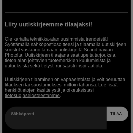
Liity uutiskirjeemme tilaajaksi!
Ole kartalla tekniikka-alan uusimmista trendeistä!
Syöttämällä sähköpostiosoitteesi ja tilaamalla uutiskirjeen
suostut vastaanottamaan uutiskirjeitä Scandinavian
Photolta. Uutiskirjeen tilaajana saat upeita tarjouksia,
tietoa alan johtavien tuotemerkkien kuulumisista ja
uutuuksista sekä tietysti runsaasti inspiraatiota.
Uutiskirjeen tilaaminen on vapaaehtoista ja voit peruuttaa
tilauksen tai suostumuksesi milloin tahansa. Lue lisää
henkilötietojen käsittelystä ja oikeuksistasi
tietosuojaselosteestamme
.
Sähköposti
TILAA