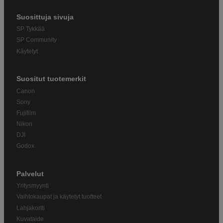
Suosittuja sivuja
SP Tykkää
SP Community
Käytetyt
Suositut tuotemerkit
Canon
Sony
Fujifilm
Nikon
DJI
Godox
Palvelut
Yritysmyynti
Vaihtokaupat ja käytetyt tuotteet
Lahjakortti
Kuvataide