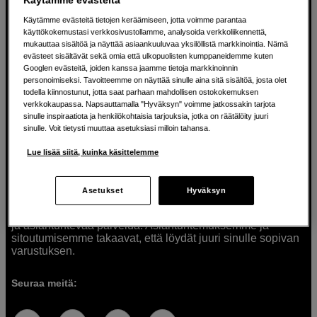
Käytämme evästeitä tietojen keräämiseen, jotta voimme parantaa
käyttökokemustasi verkkosivustollamme, analysoida verkkoliikennettä,
mukauttaa sisältöä ja näyttää asiaankuuluvaa yksilöllistä markkinointia. Nämä
Ratkaisuja luoville ihmisille jo vuodesta
evästeet sisältävät sekä omia että ulkopuolisten kumppaneidemme kuten
Googlen evästeitä, joiden kanssa jaamme tietoja markkinoinnin
1982
personoimiseksi. Tavoitteemme on näyttää sinulle aina sitä sisältöä, josta olet
todella kiinnostunut, jotta saat parhaan mahdollisen ostokokemuksen
verkkokaupassa. Napsauttamalla "Hyväksyn" voimme jatkossakin tarjota
Olemme Scandinavian Photolla jo yli 40 vuoden ajan
sinulle inspiraatiota ja henkilökohtaisia tarjouksia, jotka on räätälöity juuri
auttaneet luovia ihmisiä toteuttamaan visioitaan.
sinulle. Voit tietysti muuttaa asetuksiasi milloin tahansa.
Tarjoamme inspiraatiota, asiantuntemusta ja tuotteita
muun muassa valokuvauksen, äänen, videokuvauksen ja
Lue lisää siitä, kuinka käsittelemme
teknologian tarpeisiin. Palvelemme myös elokuvan,
musiikin ja taiteen harrastajia. Oikeilla työkaluilla ideat
muuttuvat todellisuudeksi. Autamme sinua valitsemaan
Asetukset
Hyväksyn
tuotteet, jotka vastaavat tarpeitasi. Tarjoamme
korkealaatuisten tuotteiden lisäksi myös henkilökohtaista
ja asiantuntevaa palvelua. Asiantuntemuksemme ja
sitoutumisemme takaavat, että löydät juuri sinulle sopivan
varustuksen.
Seuraa meitä: