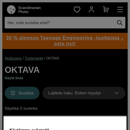
Hei, mitä tuotetta etsit?
30 % alennus Teenage Engineering -tuotteista –
osta nyt!
Aloitussivu
Tuotemerkit
OKTAVA
OKTAVA
Näytä lisää
Suodata
Lajittele haku
:
Eniten myydyt
Näyttää 0 tuotetta
Käytämme evästeitä