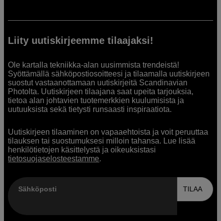
Liity uutiskirjeemme tilaajaksi!
Ole kartalla tekniikka-alan uusimmista trendeistä!
Syöttämällä sähköpostiosoitteesi ja tilaamalla uutiskirjeen
suostut vastaanottamaan uutiskirjeitä Scandinavian
Photolta. Uutiskirjeen tilaajana saat upeita tarjouksia,
tietoa alan johtavien tuotemerkkien kuulumisista ja
uutuuksista sekä tietysti runsaasti inspiraatiota.
Uutiskirjeen tilaaminen on vapaaehtoista ja voit peruuttaa
tilauksen tai suostumuksesi milloin tahansa. Lue lisää
henkilötietojen käsittelystä ja oikeuksistasi
tietosuojaselosteestamme
.
Sähköposti
TILAA