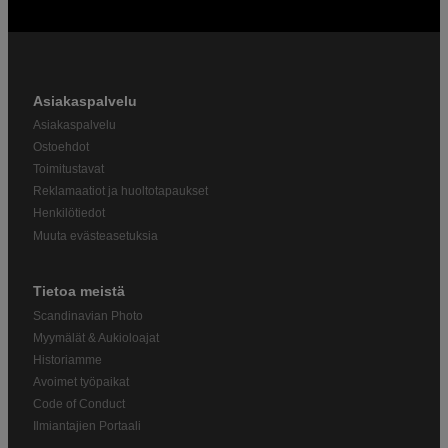
Asiakaspalvelu
Asiakaspalvelu
Ostoehdot
Toimitustavat
Reklamaatiot ja huoltotapaukset
Henkilötiedot
Muuta evästeasetuksia
Tietoa meistä
Scandinavian Photo
Myymälät & Aukioloajat
Historiamme
Avoimet työpaikat
Code of Conduct
Ilmiantajien Portaali