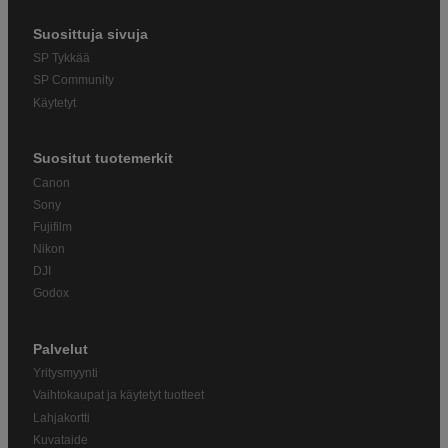
Suosittuja sivuja
SP Tykkää
SP Community
Käytetyt
Suositut tuotemerkit
Canon
Sony
Fujifilm
Nikon
DJI
Godox
Palvelut
Yritysmyynti
Vaihtokaupat ja käytetyt tuotteet
Lahjakortti
Kuvataide