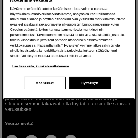
Käytämme evästeitä tietojen keräämiseen, jotta voimme parantaa
käyttökokemustasi verkkosivustollamme, analysoida verkkoliikennettä,
mukauttaa sisältöä ja näyttää asiaankuuluvaa yksilöllistä markkinointia. Nämä
Ratkaisuja luoville ihmisille jo vuodesta
evästeet sisältävät sekä omia että ulkopuolisten kumppaneidemme kuten
Googlen evästeitä, joiden kanssa jaamme tietoja markkinoinnin
1982
personoimiseksi. Tavoitteemme on näyttää sinulle aina sitä sisältöä, josta olet
todella kiinnostunut, jotta saat parhaan mahdollisen ostokokemuksen
verkkokaupassa. Napsauttamalla "Hyväksyn" voimme jatkossakin tarjota
Olemme Scandinavian Photolla jo yli 40 vuoden ajan
sinulle inspiraatiota ja henkilökohtaisia tarjouksia, jotka on räätälöity juuri
auttaneet luovia ihmisiä toteuttamaan visioitaan.
sinulle. Voit tietysti muuttaa asetuksiasi milloin tahansa.
Tarjoamme inspiraatiota, asiantuntemusta ja tuotteita
muun muassa valokuvauksen, äänen, videokuvauksen ja
Lue lisää siitä, kuinka käsittelemme
teknologian tarpeisiin. Palvelemme myös elokuvan,
musiikin ja taiteen harrastajia. Oikeilla työkaluilla ideat
muuttuvat todellisuudeksi. Autamme sinua valitsemaan
Asetukset
Hyväksyn
tuotteet, jotka vastaavat tarpeitasi. Tarjoamme
korkealaatuisten tuotteiden lisäksi myös henkilökohtaista
ja asiantuntevaa palvelua. Asiantuntemuksemme ja
sitoutumisemme takaavat, että löydät juuri sinulle sopivan
varustuksen.
Seuraa meitä: