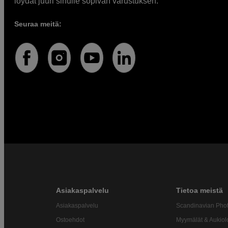
löydät juuri sinulle sopivan varustuksen.
Seuraa meitä:
Asiakaspalvelu
Tietoa meistä
Asiakaspalvelu
Scandinavian Pho
Ostoehdot
Myymälät & Aukiol