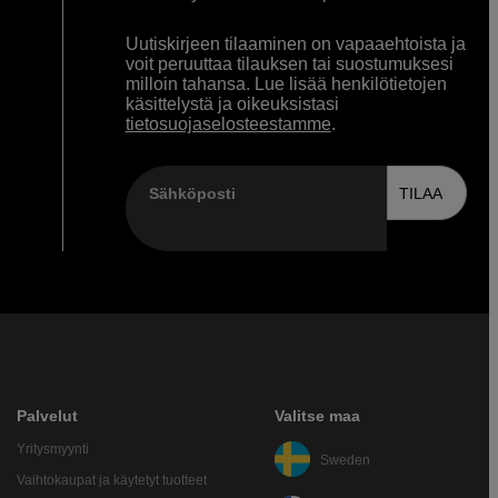
Uutiskirjeen tilaaminen on vapaaehtoista ja
voit peruuttaa tilauksen tai suostumuksesi
milloin tahansa. Lue lisää henkilötietojen
käsittelystä ja oikeuksistasi
tietosuojaselosteestamme
.
Sähköposti
TILAA
Palvelut
Valitse maa
Yritysmyynti
Sweden
Vaihtokaupat ja käytetyt tuotteet