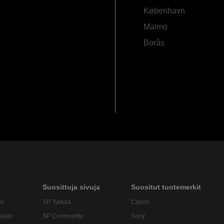
København
Malmö
Borås
Suosittuja sivuja
Suositut tuotemerkit
to
SP Tykkää
Canon
oajat
SP Community
Sony