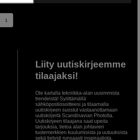
1
Liity uutiskirjeemme
tilaajaksi!
Ole kartalla tekniikka-alan uusimmista
trendeistä! Syöttämällä
sähköpostiosoitteesi ja tilaamalla
uutiskirjeen suostut vastaanottamaan
uutiskirjeitä Scandinavian Photolta.
Uutiskirjeen tilaajana saat upeita
tarjouksia, tietoa alan johtavien
tuotemerkkien kuulumisista ja uutuuksista
sekä tietysti runsaasti inspiraatiota.