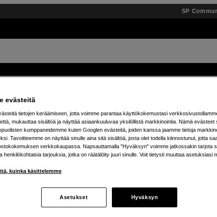
SP Commun
Tuotemerkit
Tietopankki
Inspiroidu
Tapahtumat
 evästeitä
steitä tietojen keräämiseen, jotta voimme parantaa käyttökokemustasi verkkosivustollamm
ä 25 % JBL Boombox -kaiuttimista – osta omasi jo t
että, mukauttaa sisältöä ja näyttää asiaankuuluvaa yksilöllistä markkinointia. Nämä evästeet 
kopuolisten kumppaneidemme kuten Googlen evästeitä, joiden kanssa jaamme tietoja markkin
si. Tavoitteemme on näyttää sinulle aina sitä sisältöä, josta olet todella kiinnostunut, jotta s
ostokokemuksen verkkokaupassa. Napsauttamalla "Hyväksyn" voimme jatkossakin tarjota si
ja henkilökohtaisia tarjouksia, jotka on räätälöity juuri sinulle. Voit tietysti muuttaa asetuksiasi 
iitä, kuinka käsittelemme
Asetukset
Hyväksyn
tetta