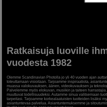
Ratkaisuja luoville ihm
vuodesta 1982
Olemme Scandinavian Photolla jo yli 40 vuoden ajan auttan
toteuttamaan visioitaan. Tarjoamme inspiraatiota, asiantunt
muassa valokuvauksen, äänen, videokuvauksen ja teknologi
Palvelemme myös elokuvan, musiikin ja taiteen harrastajia. O
muuttuvat todellisuudeksi. Autamme sinua valitsemaan tuott
tarpeitasi. Tarjoamme korkealaatuisten tuotteiden lisäksi m
asiantuntevaa palvelua. Asiantuntemuksemme ja sitoutumi