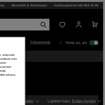
ity
Myymälät & Aukioloajat
Asiakaspalvelu
024 809 38 00
Yritysmyynti
Hinta sis. alv
e, analysoida
änään!
sisältävät sekä
oinnin
aat parhaan
nulle
milloin tahansa.
Näytä:
Ruudukko
Lajittele haku
:
Eniten myydyt