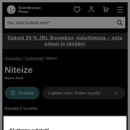
Hei, mitä tuotetta etsit?
Säästä 25 % JBL Boombox -kaiuttimista – osta
omasi jo tänään!
Aloitussivu
Tuotemerkit
Niteize
Niteize
Näytä lisää
Suodata
Lajittele haku
:
Eniten myydyt
Näyttää 0 tuotetta
Käytämme evästeitä