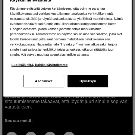
Käytämme evästeitä tietojen keräämiseen, jotta voimme parantaa
käyttökokemustasi verkkosivustollamme, analysoida verkkoliikennettä,
mukauttaa sisältöä ja näyttää asiaankuuluvaa yksilöllistä markkinointia. Nämä
Ratkaisuja luoville ihmisille jo vuodesta
evästeet sisältävät sekä omia että ulkopuolisten kumppaneidemme kuten
Googlen evästeitä, joiden kanssa jaamme tietoja markkinoinnin
1982
personoimiseksi. Tavoitteemme on näyttää sinulle aina sitä sisältöä, josta olet
todella kiinnostunut, jotta saat parhaan mahdollisen ostokokemuksen
verkkokaupassa. Napsauttamalla "Hyväksyn" voimme jatkossakin tarjota
Olemme Scandinavian Photolla jo yli 40 vuoden ajan
sinulle inspiraatiota ja henkilökohtaisia tarjouksia, jotka on räätälöity juuri
auttaneet luovia ihmisiä toteuttamaan visioitaan.
sinulle. Voit tietysti muuttaa asetuksiasi milloin tahansa.
Tarjoamme inspiraatiota, asiantuntemusta ja tuotteita
muun muassa valokuvauksen, äänen, videokuvauksen ja
Lue lisää siitä, kuinka käsittelemme
teknologian tarpeisiin. Palvelemme myös elokuvan,
musiikin ja taiteen harrastajia. Oikeilla työkaluilla ideat
muuttuvat todellisuudeksi. Autamme sinua valitsemaan
Asetukset
Hyväksyn
tuotteet, jotka vastaavat tarpeitasi. Tarjoamme
korkealaatuisten tuotteiden lisäksi myös henkilökohtaista
ja asiantuntevaa palvelua. Asiantuntemuksemme ja
sitoutumisemme takaavat, että löydät juuri sinulle sopivan
varustuksen.
Seuraa meitä: