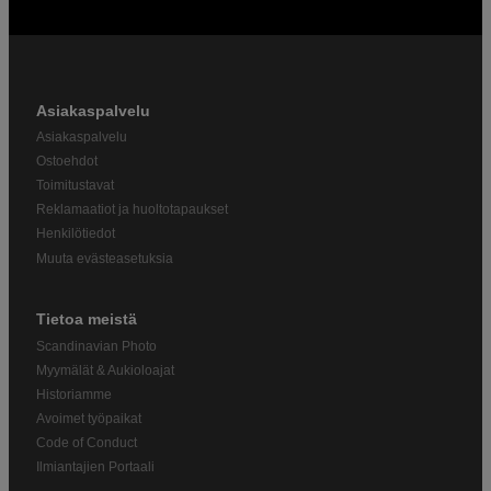
Asiakaspalvelu
Asiakaspalvelu
Ostoehdot
Toimitustavat
Reklamaatiot ja huoltotapaukset
Henkilötiedot
Muuta evästeasetuksia
Tietoa meistä
Scandinavian Photo
Myymälät & Aukioloajat
Historiamme
Avoimet työpaikat
Code of Conduct
Ilmiantajien Portaali