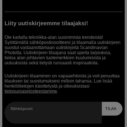
Liity uutiskirjeemme tilaajaksi!
Ole kartalla tekniikka-alan uusimmista trendeistä!
Syöttämällä sähköpostiosoitteesi ja tilaamalla uutiskirjeen
suostut vastaanottamaan uutiskirjeitä Scandinavian
Photolta. Uutiskirjeen tilaajana saat upeita tarjouksia,
tietoa alan johtavien tuotemerkkien kuulumisista ja
uutuuksista sekä tietysti runsaasti inspiraatiota.
Uutiskirjeen tilaaminen on vapaaehtoista ja voit peruuttaa
tilauksen tai suostumuksesi milloin tahansa. Lue lisää
henkilötietojen käsittelystä ja oikeuksistasi
tietosuojaselosteestamme
.
Sähköposti
TILAA