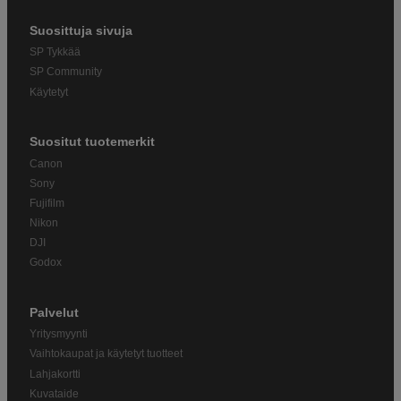
Suosittuja sivuja
SP Tykkää
SP Community
Käytetyt
Suositut tuotemerkit
Canon
Sony
Fujifilm
Nikon
DJI
Godox
Palvelut
Yritysmyynti
Vaihtokaupat ja käytetyt tuotteet
Lahjakortti
Kuvataide