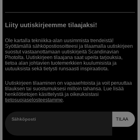
Liity uutiskirjeemme tilaajaksi!
Ole kartalla tekniikka-alan uusimmista trendeistä!
Syöttämällä sähköpostiosoitteesi ja tilaamalla uutiskirjeen
suostut vastaanottamaan uutiskirjeitä Scandinavian
Photolta. Uutiskirjeen tilaajana saat upeita tarjouksia,
tietoa alan johtavien tuotemerkkien kuulumisista ja
uutuuksista sekä tietysti runsaasti inspiraatiota.
Uutiskirjeen tilaaminen on vapaaehtoista ja voit peruuttaa
tilauksen tai suostumuksesi milloin tahansa. Lue lisää
henkilötietojen käsittelystä ja oikeuksistasi
tietosuojaselosteestamme
.
Sähköposti
TILAA