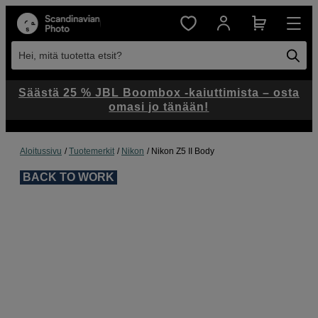
Hei, mitä tuotetta etsit?
Säästä 25 % JBL Boombox -kaiuttimista – osta
omasi jo tänään!
Aloitussivu
Tuotemerkit
Nikon
Nikon Z5 II Body
BACK TO WORK