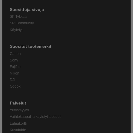
Suosittuja sivuja
SP Tykkää
SP Community
Käytetyt
Suositut tuotemerkit
Canon
Sony
Fujifilm
Nikon
DJI
Godox
Palvelut
Yritysmyynti
Vaihtokaupat ja käytetyt tuotteet
Lahjakortti
Kuvataide