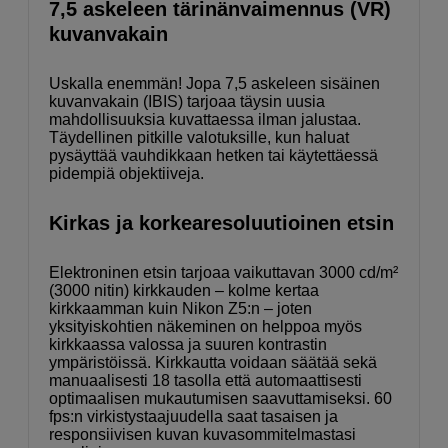
7,5 askeleen tärinänvaimennus (VR)
kuvanvakain
Uskalla enemmän! Jopa 7,5 askeleen sisäinen
kuvanvakain (IBIS) tarjoaa täysin uusia
mahdollisuuksia kuvattaessa ilman jalustaa.
Täydellinen pitkille valotuksille, kun haluat
pysäyttää vauhdikkaan hetken tai käytettäessä
pidempiä objektiiveja.
Kirkas ja korkearesoluutioinen etsin
Elektroninen etsin tarjoaa vaikuttavan 3000 cd/m²
(3000 nitin) kirkkauden – kolme kertaa
kirkkaamman kuin Nikon Z5:n – joten
yksityiskohtien näkeminen on helppoa myös
kirkkaassa valossa ja suuren kontrastin
ympäristöissä. Kirkkautta voidaan säätää sekä
manuaalisesti 18 tasolla että automaattisesti
optimaalisen mukautumisen saavuttamiseksi. 60
fps:n virkistystaajuudella saat tasaisen ja
responsiivisen kuvan kuvasommitelmastasi