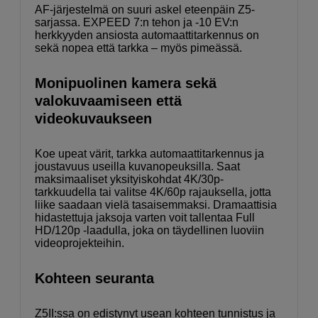
AF-järjestelmä on suuri askel eteenpäin Z5-
sarjassa. EXPEED 7:n tehon ja -10 EV:n
herkkyyden ansiosta automaattitarkennus on
sekä nopea että tarkka – myös pimeässä.
Monipuolinen kamera sekä
valokuvaamiseen että
videokuvaukseen
Koe upeat värit, tarkka automaattitarkennus ja
joustavuus useilla kuvanopeuksilla. Saat
maksimaaliset yksityiskohdat 4K/30p-
tarkkuudella tai valitse 4K/60p rajauksella, jotta
liike saadaan vielä tasaisemmaksi. Dramaattisia
hidastettuja jaksoja varten voit tallentaa Full
HD/120p -laadulla, joka on täydellinen luoviin
videoprojekteihin.
Kohteen seuranta
Z5II:ssa on edistynyt usean kohteen tunnistus ja