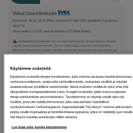
Maksa Svea-erämaksulla
Esimerkki: 36 kk, 66 EUR/kk, yhteensä 2 381 EUR, todellinen vuosikorko
19,07 %
Avausmaksu 5 EUR, laskutusmaksu 0 EUR/kk lisäksi
Lainaaminen maksaa!
Jos et pysty maksamaan velkaa ajoissa, saatat
saada maksuhäiriömerkinnän. Se voi vaikeuttaa asunnon vuokraamista,
liittymien tekemistä ja uusien lainojen saamista. Apua saat kuntasi talous- ja
velkaneuvonnasta. Yhteystiedot löydät sivulta
kkv.fi (avautuu uuteen
välilehteen)
Käytämme evästeitä
Back to Work
Käytämme evästeitä tietojen keräämiseen, jotta voimme parantaa käyttökokemustasi
Tämä tuote kuuluu Back to Work -valikoimaamme
verkkosivustollamme, analysoida verkkoliikennettä, mukauttaa sisältöä ja näyttää
– huolella valittu luoviin työnkulkuihin.
asiaankuuluvaa yksilöllistä markkinointia. Nämä evästeet sisältävät sekä omia että
ulkopuolisten kumppaneidemme kuten Googlen evästeitä, joiden kanssa jaamme
Lue lisää
tietoja markkinoinnin personoimiseksi. Tavoitteemme on näyttää sinulle aina sitä
sisältöä, josta olet todella kiinnostunut, jotta saat parhaan mahdollisen
ostokokemuksen verkkokaupassa. Napsauttamalla "Hyväksyn" voimme jatkossakin
tarjota sinulle inspiraatiota ja henkilökohtaisia tarjouksia, jotka on räätälöity juuri sinulle
Voit tietysti muuttaa asetuksiasi milloin tahansa.
Ilmainen toimitus yli 200 EUR ostoksille
Lue lisää siitä, kuinka käsittelemme