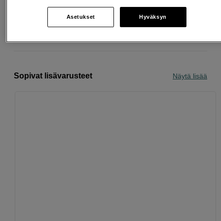
Osta nyt ja maksa myöhemmin
Asetukset
Hyväksyn
Henkilökohtaista palvelua
Sopivat lisävarusteet
Näytä lisää