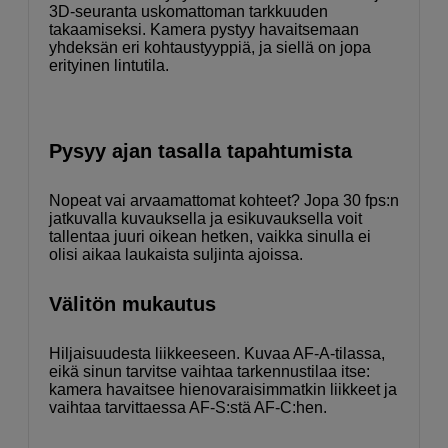
3D-seuranta uskomattoman tarkkuuden
takaamiseksi. Kamera pystyy havaitsemaan
yhdeksän eri kohtaustyyppiä, ja siellä on jopa
erityinen lintutila.
Pysyy ajan tasalla tapahtumista
Nopeat vai arvaamattomat kohteet? Jopa 30 fps:n
jatkuvalla kuvauksella ja esikuvauksella voit
tallentaa juuri oikean hetken, vaikka sinulla ei
olisi aikaa laukaista suljinta ajoissa.
Välitön mukautus
Hiljaisuudesta liikkeeseen. Kuvaa AF-A-tilassa,
eikä sinun tarvitse vaihtaa tarkennustilaa itse:
kamera havaitsee hienovaraisimmatkin liikkeet ja
vaihtaa tarvittaessa AF-S:stä AF-C:hen.