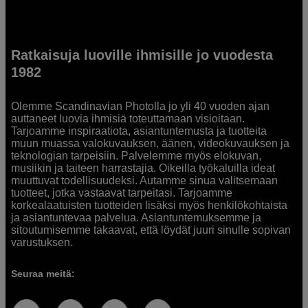
Ratkaisuja luoville ihmisille jo vuodesta
1982
Olemme Scandinavian Photolla jo yli 40 vuoden ajan
auttaneet luovia ihmisiä toteuttamaan visioitaan.
Tarjoamme inspiraatiota, asiantuntemusta ja tuotteita
muun muassa valokuvauksen, äänen, videokuvauksen ja
teknologian tarpeisiin. Palvelemme myös elokuvan,
musiikin ja taiteen harrastajia. Oikeilla työkaluilla ideat
muuttuvat todellisuudeksi. Autamme sinua valitsemaan
tuotteet, jotka vastaavat tarpeitasi. Tarjoamme
korkealaatuisten tuotteiden lisäksi myös henkilökohtaista
ja asiantuntevaa palvelua. Asiantuntemuksemme ja
sitoutumisemme takaavat, että löydät juuri sinulle sopivan
varustuksen.
Seuraa meitä: