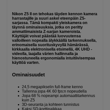
Nikon Z5 II on tehokas täyden kennon kamera
harrastajille ja suuri askel eteenpäin Z5-
sarjassa. Tämä kompakti yleiskamera on
täynnä ominaisuuksia, jotka on peritty
ammattimaisista Z-sarjan kameroista.
Käyttäjät voivat päästää luovuutensa
valloilleen nopealla älykkäällä tarkennuksella,
erinomaisella suorituskyvyllä hämärässä,
kirkkaalla elektronisella etsimellä, 4K UHD -
videolla, laajalla värien hallinnalla ja
hienostuneella ergonomialla intuitiivisempaa
käyttöä varten.
Ominaisuudet
24,5 megapikselin full-frame kenno
Tallenna jopa 4K 60 fps:n nopeudella
Jopa 68 % nopeampi automaattitarkennus
kuin Z5
3D-seuranta ja kohteen tunnistus
Kaksi SD-korttipaikkaa