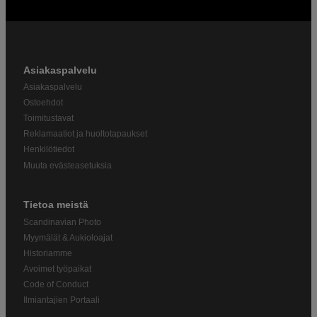
Asiakaspalvelu
Asiakaspalvelu
Ostoehdot
Toimitustavat
Reklamaatiot ja huoltotapaukset
Henkilötiedot
Muuta evästeasetuksia
Tietoa meistä
Scandinavian Photo
Myymälät & Aukioloajat
Historiamme
Avoimet työpaikat
Code of Conduct
Ilmiantajien Portaali