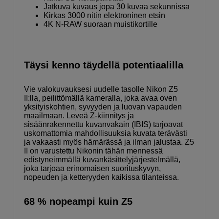
Jatkuva kuvaus jopa 30 kuvaa sekunnissa
Kirkas 3000 nitin elektroninen etsin
4K N-RAW suoraan muistikortille
Täysi kenno täydellä potentiaalilla
Vie valokuvauksesi uudelle tasolle Nikon Z5
II:lla, peilittömällä kameralla, joka avaa oven
yksityiskohtien, syvyyden ja luovan vapauden
maailmaan. Leveä Z-kiinnitys ja
sisäänrakennettu kuvanvakain (IBIS) tarjoavat
uskomattomia mahdollisuuksia kuvata terävästi
ja vakaasti myös hämärässä ja ilman jalustaa. Z5
II on varustettu Nikonin tähän mennessä
edistyneimmällä kuvankäsittelyjärjestelmällä,
joka tarjoaa erinomaisen suorituskyvyn,
nopeuden ja ketteryyden kaikissa tilanteissa.
68 % nopeampi kuin Z5