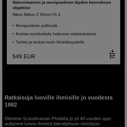
Valovoimainen ja monipuolinen täyden kennokoon
objektiivi
Nikon Nikkor Z 50mm f/1,4
Monipuolinen polttoväli.
Korkea suorituskyky heikossa valaistuksessa.
Tarkka ja terävä myös lähietäisyydeltä.
549
EUR
Ratkaisuja luoville ihmisille jo vuodesta
1982
Olemme Scandinavian Photolla jo yli 40 vuoden ajan
auttaneet luovia ihmisiä toteuttamaan visioitaan.