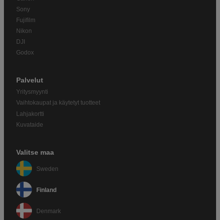
Sony
Fujifilm
Nikon
DJI
Godox
Palvelut
Yritysmyynti
Vaihtokaupat ja käytetyt tuotteet
Lahjakortti
Kuvataide
Valitse maa
Sweden
Finland
Denmark