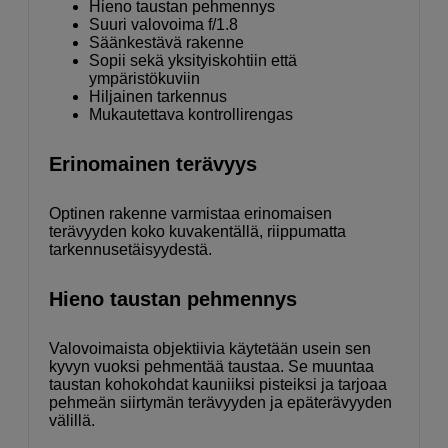
Hieno taustan pehmennys
Suuri valovoima f/1.8
Säänkestävä rakenne
Sopii sekä yksityiskohtiin että
ympäristökuviin
Hiljainen tarkennus
Mukautettava kontrollirengas
Erinomainen terävyys
Optinen rakenne varmistaa erinomaisen
terävyyden koko kuvakentällä, riippumatta
tarkennusetäisyydestä.
Hieno taustan pehmennys
Valovoimaista objektiivia käytetään usein sen
kyvyn vuoksi pehmentää taustaa. Se muuntaa
taustan kohokohdat kauniiksi pisteiksi ja tarjoaa
pehmeän siirtymän terävyyden ja epäterävyyden
välillä.