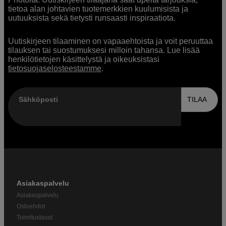
tietoa alan johtavien tuotemerkkien kuulumisista ja
uutuuksista sekä tietysti runsaasti inspiraatiota.
Uutiskirjeen tilaaminen on vapaaehtoista ja voit peruuttaa
tilauksen tai suostumuksesi milloin tahansa. Lue lisää
henkilötietojen käsittelystä ja oikeuksistasi
tietosuojaselosteestamme
.
Sähköposti
TILAA
Asiakaspalvelu
Asiakaspalvelu
Ostoehdot
Toimitustavat