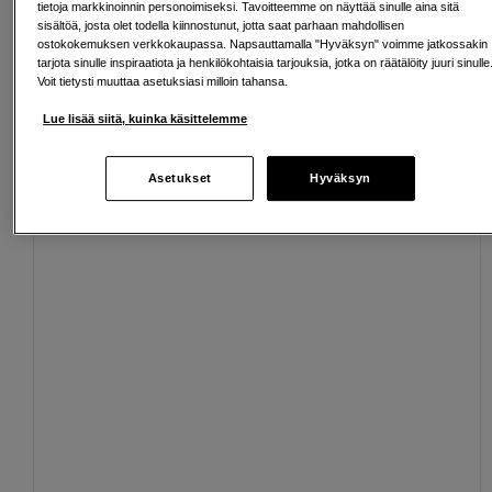
Ilmainen toimitus yli 200 EUR ostoksille
tietoja markkinoinnin personoimiseksi. Tavoitteemme on näyttää sinulle aina sitä
sisältöä, josta olet todella kiinnostunut, jotta saat parhaan mahdollisen
Osta nyt ja maksa myöhemmin
ostokokemuksen verkkokaupassa. Napsauttamalla "Hyväksyn" voimme jatkossakin
tarjota sinulle inspiraatiota ja henkilökohtaisia tarjouksia, jotka on räätälöity juuri sinulle
Voit tietysti muuttaa asetuksiasi milloin tahansa.
Henkilökohtaista palvelua
Lue lisää siitä, kuinka käsittelemme
Asetukset
Hyväksyn
Sopivat lisävarusteet
Näytä lisää