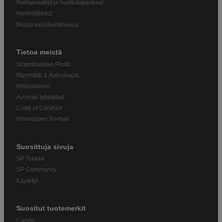
Reklamaatiot ja huoltotapaukset
Henkilötiedot
Muuta evästeasetuksia
Tietoa meistä
Scandinavian Photo
Myymälät & Aukioloajat
Historiamme
Avoimet työpaikat
Code of Conduct
Ilmiantajien Portaali
Suosittuja sivuja
SP Tykkää
SP Community
Käytetyt
Suositut tuotemerkit
Canon