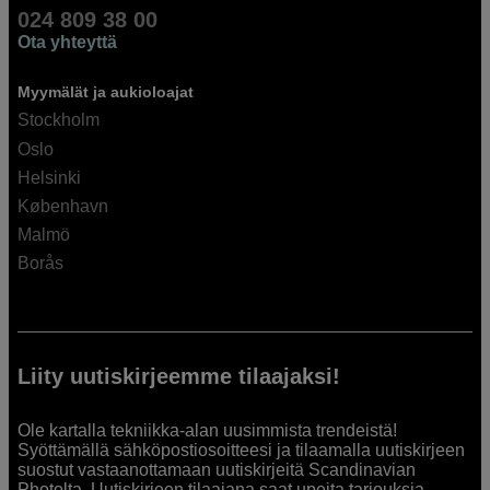
024 809 38 00
Ota yhteyttä
Myymälät ja aukioloajat
Stockholm
Oslo
Helsinki
København
Malmö
Borås
Liity uutiskirjeemme tilaajaksi!
Ole kartalla tekniikka-alan uusimmista trendeistä!
Syöttämällä sähköpostiosoitteesi ja tilaamalla uutiskirjeen
suostut vastaanottamaan uutiskirjeitä Scandinavian
Photolta. Uutiskirjeen tilaajana saat upeita tarjouksia,