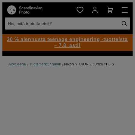
Hei, mitä tuotetta etsit?
30 % alennusta teenage engineering -tuotteista
– 7.8. asti!
Aloitussivu
Tuotemerkit
Nikon
Nikon NIKKOR Z 50mm f/1,8 S