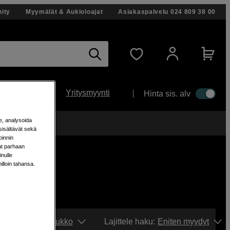
ity
Myymälät & Aukioloajat
Asiakaspalvelu
024 809 38 00
Yritysmyynti
Hinta sis. alv
e, analysoida
änään!
sisältävät sekä
oinnin
aat parhaan
nulle
milloin tahansa.
Näytä:
Ruudukko
Lajittele haku
:
Eniten myydyt