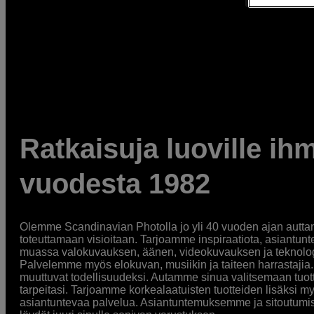
Ratkaisuja luoville ihm
vuodesta 1982
Olemme Scandinavian Photolla jo yli 40 vuoden ajan auttan
toteuttamaan visioitaan. Tarjoamme inspiraatiota, asiantunt
muassa valokuvauksen, äänen, videokuvauksen ja teknologi
Palvelemme myös elokuvan, musiikin ja taiteen harrastajia. O
muuttuvat todellisuudeksi. Autamme sinua valitsemaan tuott
tarpeitasi. Tarjoamme korkealaatuisten tuotteiden lisäksi m
asiantuntevaa palvelua. Asiantuntemuksemme ja sitoutumi