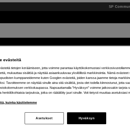
SP Commun
Tuotemerkit
Tietopankki
Inspiroidu
Tapahtumat
 evästeitä
steitä tietojen keräämiseen, jotta voimme parantaa käyttökokemustasi verkkosivustollamm
ä 25 % JBL Boombox -kaiuttimista – osta omasi jo t
että, mukauttaa sisältöä ja näyttää asiaankuuluvaa yksilöllistä markkinointia. Nämä evästeet 
kopuolisten kumppaneidemme kuten Googlen evästeitä, joiden kanssa jaamme tietoja markkin
si. Tavoitteemme on näyttää sinulle aina sitä sisältöä, josta olet todella kiinnostunut, jotta s
ostokokemuksen verkkokaupassa. Napsauttamalla "Hyväksyn" voimme jatkossakin tarjota si
ja henkilökohtaisia tarjouksia, jotka on räätälöity juuri sinulle. Voit tietysti muuttaa asetuksiasi 
iitä, kuinka käsittelemme
Asetukset
Hyväksyn
tetta