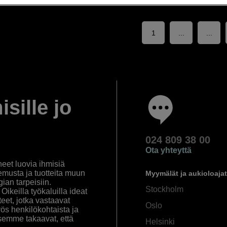
1
...
...
isille jo
024 809 38 00
Ota yhteyttä
eet luovia ihmisiä
emusta ja tuotteita muun
Myymälät ja aukioloajat
an tarpeisiin.
Stockholm
ikeilla työkaluilla ideat
eet, jotka vastaavat
Oslo
yös henkilökohtaista ja
semme takaavat, että
Helsinki