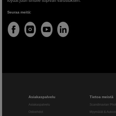
löydät juuri sinulle sopivan varustuksen.
Seuraa meitä:
Asiakaspalvelu
Tietoa meistä
Asiakaspalvelu
Scandinavian Pho
Ostoehdot
Myymälät & Aukiol