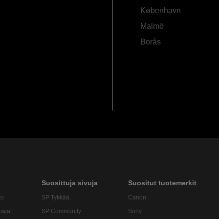
København
Malmö
Borås
Suosittuja sivuja
Suositut tuotemerkit
to
SP Tykkää
Canon
oajat
SP Community
Sony