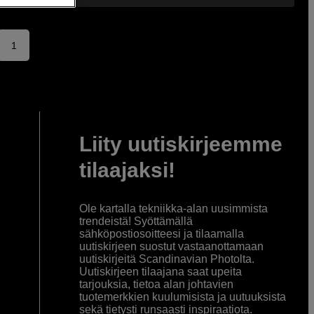
1
Liity uutiskirjeemme
tilaajaksi!
Ole kartalla tekniikka-alan uusimmista
trendeistä! Syöttämällä
sähköpostiosoitteesi ja tilaamalla
uutiskirjeen suostut vastaanottamaan
uutiskirjeitä Scandinavian Photolta.
Uutiskirjeen tilaajana saat upeita
tarjouksia, tietoa alan johtavien
tuotemerkkien kuulumisista ja uutuuksista
sekä tietysti runsaasti inspiraatiota.