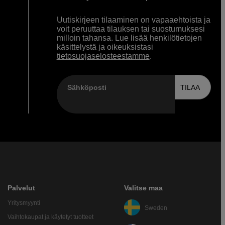
Uutiskirjeen tilaaminen on vapaaehtoista ja
voit peruuttaa tilauksen tai suostumuksesi
milloin tahansa. Lue lisää henkilötietojen
käsittelystä ja oikeuksistasi
tietosuojaselosteestamme
.
Sähköposti
TILAA
Palvelut
Valitse maa
Yritysmyynti
Sweden
Vaihtokaupat ja käytetyt tuotteet