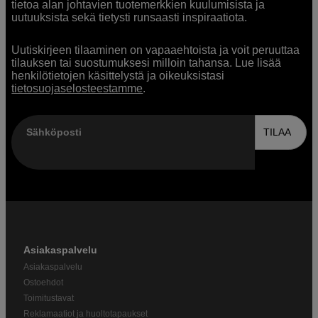
tietoa alan johtavien tuotemerkkien kuulumisista ja
uutuuksista sekä tietysti runsaasti inspiraatiota.
Uutiskirjeen tilaaminen on vapaaehtoista ja voit peruuttaa
tilauksen tai suostumuksesi milloin tahansa. Lue lisää
henkilötietojen käsittelystä ja oikeuksistasi
tietosuojaselosteestamme
.
Sähköposti
TILAA
Asiakaspalvelu
Asiakaspalvelu
Ostoehdot
Toimitustavat
Reklamaatiot ja huoltotapaukset