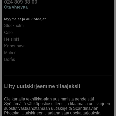
024 809 38 00
Ota yhteyttä
Myymälät ja aukioloajat
Stockholm
Oslo
Helsinki
København
Malmö
Borås
Liity uutiskirjeemme tilaajaksi!
Ole kartalla tekniikka-alan uusimmista trendeistä!
Syöttämällä sähköpostiosoitteesi ja tilaamalla uutiskirjeen
suostut vastaanottamaan uutiskirjeitä Scandinavian
Photolta. Uutiskirjeen tilaajana saat upeita tarjouksia,