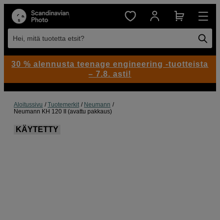
Hei, mitä tuotetta etsit?
30 % alennusta teenage engineering -tuotteista
– 7.8. asti!
Aloitussivu
Tuotemerkit
Neumann
Neumann KH 120 II (avattu pakkaus)
KÄYTETTY