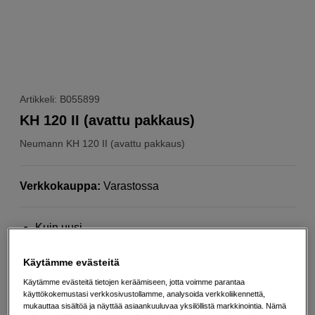
Artikkeli: B055899
KH 120 II (avattu pakkaus)
Neumann
KH 120 II (avattu pakkaus)
Verkkokauppa
:
Varastossa
Kuin uusi
1 vuoden takuu
Käytämme evästeitä
Valmistajan tuotekuva sivulla
Käytämme evästeitä tietojen keräämiseen, jotta voimme parantaa
Lisää tietoa
käyttökokemustasi verkkosivustollamme, analysoida verkkoliikennettä,
mukauttaa sisältöä ja näyttää asiaankuuluvaa yksilöllistä markkinointia. Nämä