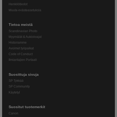
Henkilötiedot
Muuta evästeasetuksia
Tietoa meistä
Scandinavian Photo
Myymälät & Aukioloajat
Historiamme
Avoimet työpaikat
Code of Conduct
Ilmiantajien Portaali
Suosittuja sivuja
SP Tykkää
SP Community
Käytetyt
Suositut tuotemerkit
Canon