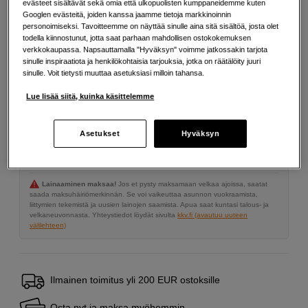
evästeet sisältävät sekä omia että ulkopuolisten kumppaneidemme kuten
Googlen evästeitä, joiden kanssa jaamme tietoja markkinoinnin
749
EUR
personoimiseksi. Tavoitteemme on näyttää sinulle aina sitä sisältöä, josta olet
todella kiinnostunut, jotta saat parhaan mahdollisen ostokokemuksen
verkkokaupassa. Napsauttamalla "Hyväksyn" voimme jatkossakin tarjota
Määrä
Lisää ostoskoriin
sinulle inspiraatiota ja henkilökohtaisia tarjouksia, jotka on räätälöity juuri
sinulle. Voit tietysti muuttaa asetuksiasi milloin tahansa.
Lue lisää siitä, kuinka käsittelemme
Maksa Svea-erämaksulla
Asetukset
Hyväksyn
Esimerkki: 36 kk, 27 EUR/kk, yhteensä 977 EUR, todellinen vuosikorko
19,07 %
Avausmaksu 5 EUR, laskutusmaksu 0 EUR/kk lisäksi
Lainaaminen maksaa!
Jos et pysty maksamaan velkaa ajoissa, saatat
saada maksuhäiriömerkinnän. Se voi vaikeuttaa asunnon vuokraamista,
liittymien tekemistä ja uusien lainojen saamista. Apua saat kuntasi talous- ja
velkaneuvonnasta. Yhteystiedot löydät sivulta
kkv.fi (avautuu uuteen
välilehteen)
Ilmainen toimitus yli 200 EUR ostoksille
Osta nyt ja maksa myöhemmin