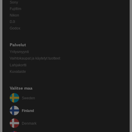
Sony
Fujifilm
Nikon
DJI
Godox
Palvelut
Yritysmyynti
Vaihtokaupat ja käytetyt tuotteet
Lahjakortti
Kuvataide
Valitse maa
Sweden
Finland
Denmark