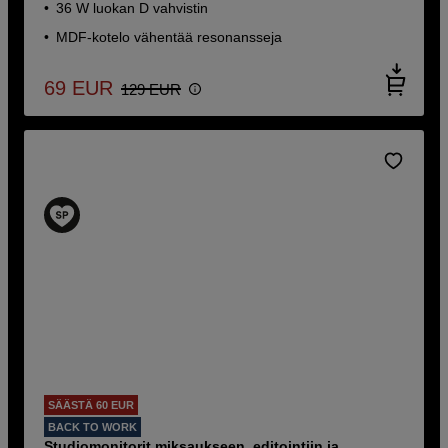
36 W luokan D vahvistin
MDF-kotelo vähentää resonansseja
69
EUR
129
EUR
SÄÄSTÄ 60 EUR
BACK TO WORK
Studiomonitorit miksaukseen, editointiin ja