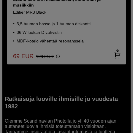
musiikkiin
Edifier MR3 Black
3,5 tuuman basso ja 1 tuuman diskantti
36 W luokan D vahvistin
MDF-kotelo vähentää resonansseja
69
EUR
129
EUR
Ratkaisuja luoville ihmisille jo vuodesta
1982
Olemme Scandinavian Photolla jo yli 40 vuoden ajan
auttaneet luovia ihmisiä toteuttamaan visioitaan.
Tarjoamme inspiraatiota, asiantuntemusta ja tuotteita