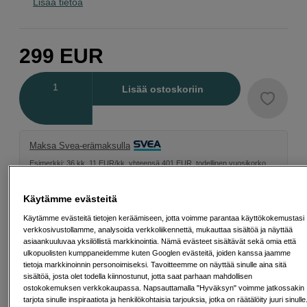
Lisää tietoa
299
EUR
Määrä
Lisää ostoskoriin
Maksa Svea-erämaksulla
Esimerkki: 36 kk, 11 EUR/kk, yhteensä 401 EUR, todellinen vuosikorko
19,07 %
Avausmaksu 5 EUR, laskutusmaksu 0 EUR/kk lisäksi
Käytämme evästeitä
Lainaaminen maksaa!
Jos et pysty maksamaan velkaa ajoissa, saatat
Käytämme evästeitä tietojen keräämiseen, jotta voimme parantaa käyttökokemustasi
saada maksuhäiriömerkinnän. Se voi vaikeuttaa asunnon vuokraamista,
verkkosivustollamme, analysoida verkkoliikennettä, mukauttaa sisältöä ja näyttää
liittymien tekemistä ja uusien lainojen saamista. Apua saat kuntasi talous- ja
asiaankuuluvaa yksilöllistä markkinointia. Nämä evästeet sisältävät sekä omia että
velkaneuvonnasta. Yhteystiedot löydät sivulta
kkv.fi (avautuu uuteen
välilehteen)
ulkopuolisten kumppaneidemme kuten Googlen evästeitä, joiden kanssa jaamme
tietoja markkinoinnin personoimiseksi. Tavoitteemme on näyttää sinulle aina sitä
sisältöä, josta olet todella kiinnostunut, jotta saat parhaan mahdollisen
ostokokemuksen verkkokaupassa. Napsauttamalla "Hyväksyn" voimme jatkossakin
tarjota sinulle inspiraatiota ja henkilökohtaisia tarjouksia, jotka on räätälöity juuri sinulle