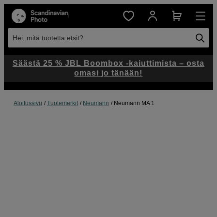
Hei, mitä tuotetta etsit?
Säästä 25 % JBL Boombox -kaiuttimista – osta
omasi jo tänään!
Aloitussivu
Tuotemerkit
Neumann
Neumann MA 1