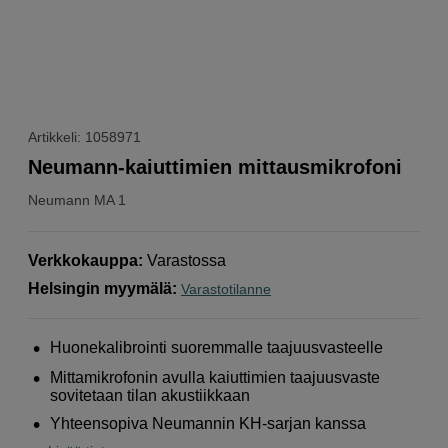
Artikkeli: 1058971
Neumann-kaiuttimien mittausmikrofoni
Neumann
MA 1
Verkkokauppa
:
Varastossa
Helsingin myymälä
:
Varastotilanne
Huonekalibrointi suoremmalle taajuusvasteelle
Mittamikrofonin avulla kaiuttimien taajuusvaste
sovitetaan tilan akustiikkaan
Yhteensopiva Neumannin KH-sarjan kanssa