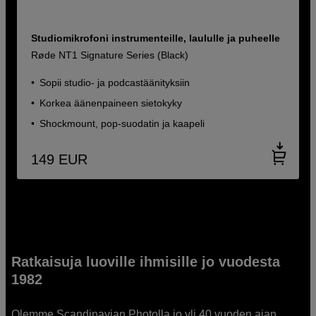
Studiomikrofoni instrumenteille, laululle ja puheelle
Røde NT1 Signature Series (Black)
Sopii studio- ja podcastäänityksiin
Korkea äänenpaineen sietokyky
Shockmount, pop-suodatin ja kaapeli
149
EUR
Ratkaisuja luoville ihmisille jo vuodesta
1982
Olemme Scandinavian Photolla jo yli 40 vuoden ajan