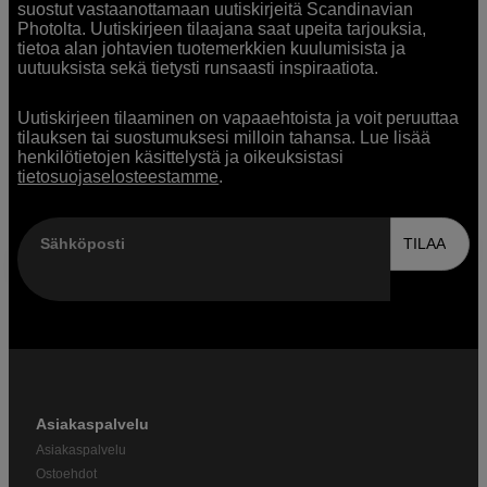
suostut vastaanottamaan uutiskirjeitä Scandinavian
Photolta. Uutiskirjeen tilaajana saat upeita tarjouksia,
tietoa alan johtavien tuotemerkkien kuulumisista ja
uutuuksista sekä tietysti runsaasti inspiraatiota.
Uutiskirjeen tilaaminen on vapaaehtoista ja voit peruuttaa
tilauksen tai suostumuksesi milloin tahansa. Lue lisää
henkilötietojen käsittelystä ja oikeuksistasi
tietosuojaselosteestamme
.
Sähköposti
TILAA
Asiakaspalvelu
Asiakaspalvelu
Ostoehdot