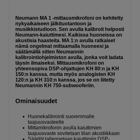
Neumann MA 1 -mittausmikrofoni on kehitetty
nykyaikaiseen jälkituotantoon ja
musiikkistudioon. Sen avulla kalibroit helposti
Neumann-kaiuttimesi. Kaikissa huoneissa on
akustisia haasteita. MA 1:n avulla ratkaiset
nämä ongelmat mittaamalla huoneesi ja
säätämällä sitten Neumannin
kalibrointiohjelmiston avulla, jonka voit ladata
täysin ilmaiseksi. Mittausmikrofoni on
yhteensopiva DSP-ohjattujen KH 80:n ja KH
150:n kanssa, mutta myös analogisten KH
120:n ja KH 310:n kanssa, jos se on liitetty
Neumannin KH 750-subwooferiin.
Ominaisuudet
Huonekalibrointi suoremmalle
taajuusvasteelle
Mittamikrofonin avulla kaiuttimien
taajuusvaste sovitetaan tilan akustiikkaan
Säädöt tallennetaan kaiuttimiin DSP-