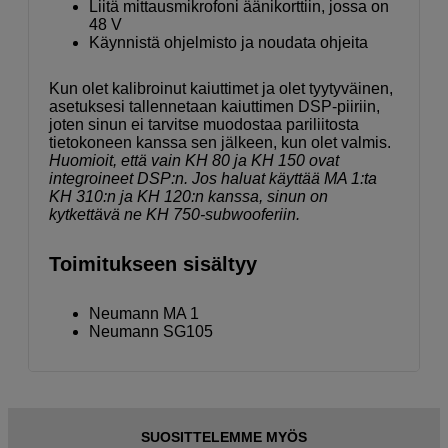
Liitä mittausmikrofoni äänikorttiin, jossa on
48 V
Käynnistä ohjelmisto ja noudata ohjeita
Kun olet kalibroinut kaiuttimet ja olet tyytyväinen,
asetuksesi tallennetaan kaiuttimen DSP-piiriin,
joten sinun ei tarvitse muodostaa pariliitosta
tietokoneen kanssa sen jälkeen, kun olet valmis.
Huomioit, että vain KH 80 ja KH 150 ovat
integroineet DSP:n. Jos haluat käyttää MA 1:ta
KH 310:n ja KH 120:n kanssa, sinun on
kytkettävä ne KH 750-subwooferiin.
Toimitukseen sisältyy
Neumann MA 1
Neumann SG105
SUOSITTELEMME MYÖS