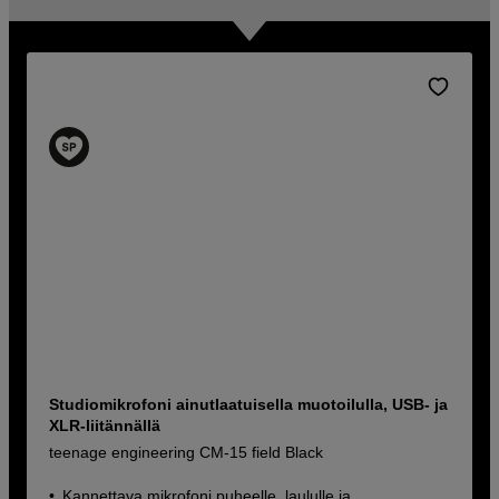
Studiomikrofoni ainutlaatuisella muotoilulla, USB- ja
XLR-liitännällä
teenage engineering CM-15 field Black
Kannettava mikrofoni puheelle, laululle ja