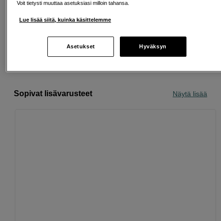
Voit tietysti muuttaa asetuksiasi milloin tahansa.
Ilmainen toimitus yli 200 EUR ostoksille
Lue lisää siitä, kuinka käsittelemme
Osta nyt ja maksa myöhemmin
Asetukset
Hyväksyn
Henkilökohtaista palvelua
Sopivat lisävarusteet
Näytä lisää