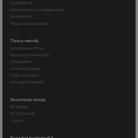
Toimitustavat
Reklamaatiot ja huoltotapaukset
Henkilötiedot
Muuta evästeasetuksia
Tietoa meistä
Scandinavian Photo
Myymälät & Aukioloajat
Historiamme
Avoimet työpaikat
Code of Conduct
Ilmiantajien Portaali
Suosittuja sivuja
SP Tykkää
SP Community
Käytetyt
Suositut tuotemerkit