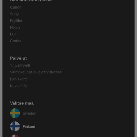
Canon
Sony
Fujifilm
Nikon
DJI
Godox
Palvelut
Yritysmyynti
Vaihtokaupat ja käytetyt tuotteet
Lahjakortti
Kuvataide
Valitse maa
Sweden
Finland