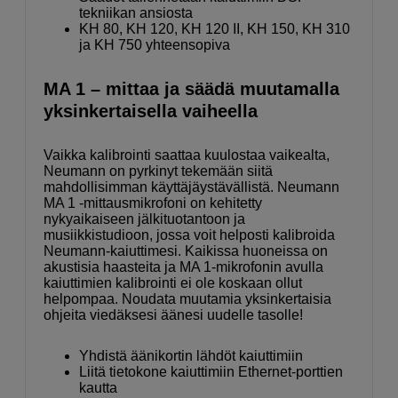
tekniikan ansiosta
KH 80, KH 120, KH 120 II, KH 150, KH 310
ja KH 750 yhteensopiva
MA 1 – mittaa ja säädä muutamalla
yksinkertaisella vaiheella
Vaikka kalibrointi saattaa kuulostaa vaikealta,
Neumann on pyrkinyt tekemään siitä
mahdollisimman käyttäjäystävällistä. Neumann
MA 1 -mittausmikrofoni on kehitetty
nykyaikaiseen jälkituotantoon ja
musiikkistudioon, jossa voit helposti kalibroida
Neumann-kaiuttimesi. Kaikissa huoneissa on
akustisia haasteita ja MA 1-mikrofonin avulla
kaiuttimien kalibrointi ei ole koskaan ollut
helpompaa. Noudata muutamia yksinkertaisia ​​
ohjeita viedäksesi äänesi uudelle tasolle!
Yhdistä äänikortin lähdöt kaiuttimiin
Liitä tietokone kaiuttimiin Ethernet-porttien
kautta