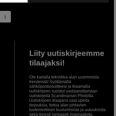
1
Liity uutiskirjeemme
tilaajaksi!
Ole kartalla tekniikka-alan uusimmista
trendeistä! Syöttämällä
sähköpostiosoitteesi ja tilaamalla
uutiskirjeen suostut vastaanottamaan
uutiskirjeitä Scandinavian Photolta.
Uutiskirjeen tilaajana saat upeita
tarjouksia, tietoa alan johtavien
tuotemerkkien kuulumisista ja uutuuksista
sekä tietysti runsaasti inspiraatiota.