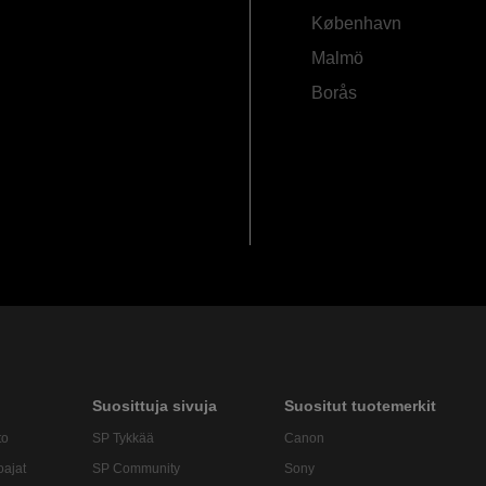
København
Malmö
Borås
Suosittuja sivuja
Suositut tuotemerkit
to
SP Tykkää
Canon
oajat
SP Community
Sony