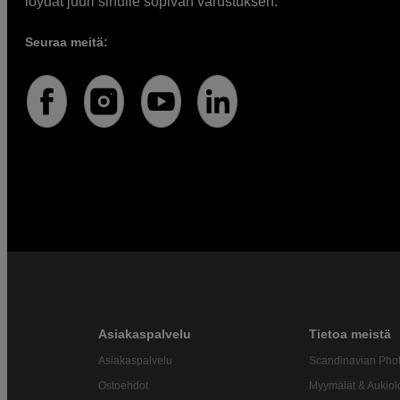
löydät juuri sinulle sopivan varustuksen.
Seuraa meitä:
Asiakaspalvelu
Tietoa meistä
Asiakaspalvelu
Scandinavian Pho
Ostoehdot
Myymälät & Aukiol