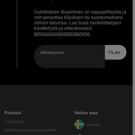
Uutiskirjeen tilaaminen on vapaaehtoista ja
voit peruuttaa tilauksen tai suostumuksesi
milloin tahansa. Lue lisää henkilötietojen
käsittelystä ja oikeuksistasi
tietosuojaselosteestamme
.
Sähköposti
TILAA
Palvelut
Valitse maa
Yritysmyynti
Sweden
Vaihtokaupat ja käytetyt tuotteet