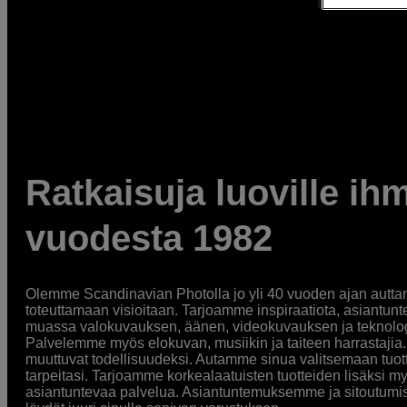
Ratkaisuja luoville ihm
vuodesta 1982
Olemme Scandinavian Photolla jo yli 40 vuoden ajan auttan
toteuttamaan visioitaan. Tarjoamme inspiraatiota, asiantunt
muassa valokuvauksen, äänen, videokuvauksen ja teknologi
Palvelemme myös elokuvan, musiikin ja taiteen harrastajia. O
muuttuvat todellisuudeksi. Autamme sinua valitsemaan tuott
tarpeitasi. Tarjoamme korkealaatuisten tuotteiden lisäksi m
asiantuntevaa palvelua. Asiantuntemuksemme ja sitoutumi