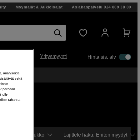
ity
Myymälät & Aukioloajat
Asiakaspalvelu
024 809 38 00
Yritysmyynti
Hinta sis. alv
e, analysoida
änään!
sisältävät sekä
oinnin
aat parhaan
nulle
milloin tahansa.
Näytä:
Ruudukko
Lajittele haku
:
Eniten myydyt