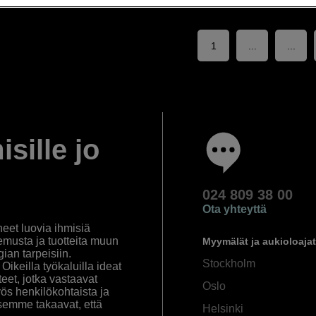
1
...
...
isille jo
024 809 38 00
Ota yhteyttä
eet luovia ihmisiä
emusta ja tuotteita muun
Myymälät ja aukioloajat
an tarpeisiin.
Stockholm
ikeilla työkaluilla ideat
eet, jotka vastaavat
Oslo
yös henkilökohtaista ja
semme takaavat, että
Helsinki