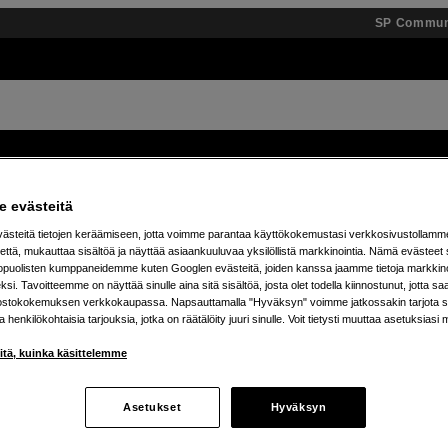
SP Commun
Tuotemerkit
Tietopankki
Inspiroidu
Tapahtumat
 evästeitä
steitä tietojen keräämiseen, jotta voimme parantaa käyttökokemustasi verkkosivustollamm
ä 25 % JBL Boombox -kaiuttimista – osta omasi jo t
että, mukauttaa sisältöä ja näyttää asiaankuuluvaa yksilöllistä markkinointia. Nämä evästeet 
kopuolisten kumppaneidemme kuten Googlen evästeitä, joiden kanssa jaamme tietoja markkin
si. Tavoitteemme on näyttää sinulle aina sitä sisältöä, josta olet todella kiinnostunut, jotta s
ostokokemuksen verkkokaupassa. Napsauttamalla "Hyväksyn" voimme jatkossakin tarjota si
ja henkilökohtaisia tarjouksia, jotka on räätälöity juuri sinulle. Voit tietysti muuttaa asetuksiasi 
iitä, kuinka käsittelemme
Asetukset
Hyväksyn
tetta