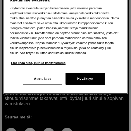
Käytämme evästeitä tietojen keräämiseen, jotta voimme parantaa
käyttökokemustasi verkkosivustollamme, analysoida verkkoliikennettä,
mukauttaa sisältöä ja näyttää asiaankuuluvaa yksilöllistä markkinointia. Nämä
Ratkaisuja luoville ihmisille jo vuodesta
evästeet sisältävät sekä omia että ulkopuolisten kumppaneidemme kuten
Googlen evästeitä, joiden kanssa jaamme tietoja markkinoinnin
1982
personoimiseksi. Tavoitteemme on näyttää sinulle aina sitä sisältöä, josta olet
todella kiinnostunut, jotta saat parhaan mahdollisen ostokokemuksen
verkkokaupassa. Napsauttamalla "Hyväksyn" voimme jatkossakin tarjota
Olemme Scandinavian Photolla jo yli 40 vuoden ajan
sinulle inspiraatiota ja henkilökohtaisia tarjouksia, jotka on räätälöity juuri
auttaneet luovia ihmisiä toteuttamaan visioitaan.
sinulle. Voit tietysti muuttaa asetuksiasi milloin tahansa.
Tarjoamme inspiraatiota, asiantuntemusta ja tuotteita
muun muassa valokuvauksen, äänen, videokuvauksen ja
Lue lisää siitä, kuinka käsittelemme
teknologian tarpeisiin. Palvelemme myös elokuvan,
musiikin ja taiteen harrastajia. Oikeilla työkaluilla ideat
muuttuvat todellisuudeksi. Autamme sinua valitsemaan
Asetukset
Hyväksyn
tuotteet, jotka vastaavat tarpeitasi. Tarjoamme
korkealaatuisten tuotteiden lisäksi myös henkilökohtaista
ja asiantuntevaa palvelua. Asiantuntemuksemme ja
sitoutumisemme takaavat, että löydät juuri sinulle sopivan
varustuksen.
Seuraa meitä: