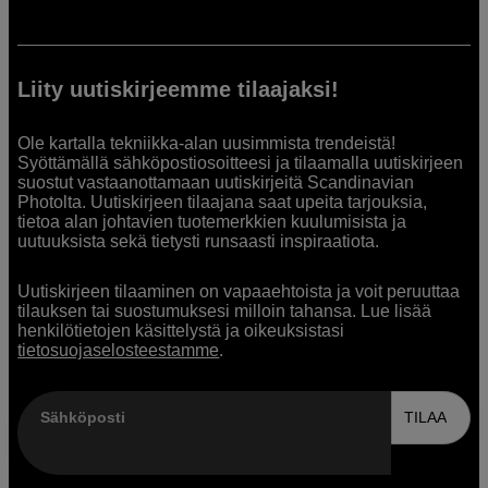
Liity uutiskirjeemme tilaajaksi!
Ole kartalla tekniikka-alan uusimmista trendeistä!
Syöttämällä sähköpostiosoitteesi ja tilaamalla uutiskirjeen
suostut vastaanottamaan uutiskirjeitä Scandinavian
Photolta. Uutiskirjeen tilaajana saat upeita tarjouksia,
tietoa alan johtavien tuotemerkkien kuulumisista ja
uutuuksista sekä tietysti runsaasti inspiraatiota.
Uutiskirjeen tilaaminen on vapaaehtoista ja voit peruuttaa
tilauksen tai suostumuksesi milloin tahansa. Lue lisää
henkilötietojen käsittelystä ja oikeuksistasi
tietosuojaselosteestamme
.
Sähköposti
TILAA