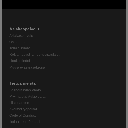
Asiakaspalvelu
Asiakaspalvelu
Ostoehdot
Toimitustavat
Reklamaatiot ja huoltotapaukset
Henkilötiedot
Muuta evästeasetuksia
Tietoa meistä
Scandinavian Photo
Myymälät & Aukioloajat
Historiamme
Avoimet työpaikat
Code of Conduct
Ilmiantajien Portaali