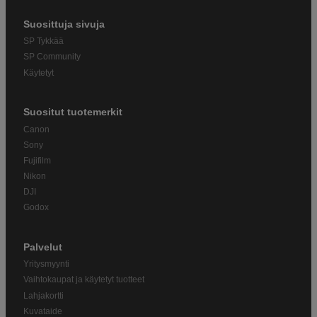
Suosittuja sivuja
SP Tykkää
SP Community
Käytetyt
Suositut tuotemerkit
Canon
Sony
Fujifilm
Nikon
DJI
Godox
Palvelut
Yritysmyynti
Vaihtokaupat ja käytetyt tuotteet
Lahjakortti
Kuvataide