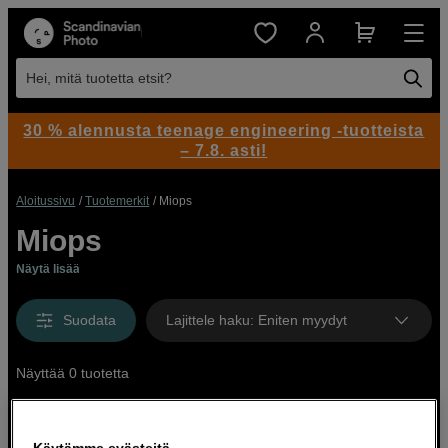
Hei, mitä tuotetta etsit?
30 % alennusta teenage engineering -tuotteista
– 7.8. asti!
Aloitussivu
Tuotemerkit
Miops
Miops
Näytä lisää
Suodata
Lajittele haku
:
Eniten myydyt
Näyttää 0 tuotetta
Käytämme evästeitä