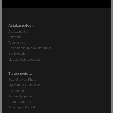
Asiakaspalvelu
Asiakaspalvelu
Ostoehdot
Toimitustavat
Reklamaatiot ja huoltotapaukset
Henkilötiedot
Muuta evästeasetuksia
Tietoa meistä
Scandinavian Photo
Myymälät & Aukioloajat
Historiamme
Avoimet työpaikat
Code of Conduct
Ilmiantajien Portaali