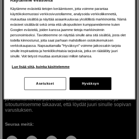
Käytämme evästeitä tietojen keräämiseen, jotta voimme parantaa
käyttökokemustasi verkkosivustollamme, analysoida verkkoliikennettä,
mukauttaa sisältöä ja näyttää asiaankuuluvaa yksilöllistä markkinointia. Nämä
Ratkaisuja luoville ihmisille jo vuodesta
evästeet sisältävät sekä omia että ulkopuolisten kumppaneidemme kuten
Googlen evästeitä, joiden kanssa jaamme tietoja markkinoinnin
1982
personoimiseksi. Tavoitteemme on näyttää sinulle aina sitä sisältöä, josta olet
todella kiinnostunut, jotta saat parhaan mahdollisen ostokokemuksen
verkkokaupassa. Napsauttamalla "Hyväksyn" voimme jatkossakin tarjota
Olemme Scandinavian Photolla jo yli 40 vuoden ajan
sinulle inspiraatiota ja henkilökohtaisia tarjouksia, jotka on räätälöity juuri
auttaneet luovia ihmisiä toteuttamaan visioitaan.
sinulle. Voit tietysti muuttaa asetuksiasi milloin tahansa.
Tarjoamme inspiraatiota, asiantuntemusta ja tuotteita
muun muassa valokuvauksen, äänen, videokuvauksen ja
Lue lisää siitä, kuinka käsittelemme
teknologian tarpeisiin. Palvelemme myös elokuvan,
musiikin ja taiteen harrastajia. Oikeilla työkaluilla ideat
muuttuvat todellisuudeksi. Autamme sinua valitsemaan
Asetukset
Hyväksyn
tuotteet, jotka vastaavat tarpeitasi. Tarjoamme
korkealaatuisten tuotteiden lisäksi myös henkilökohtaista
ja asiantuntevaa palvelua. Asiantuntemuksemme ja
sitoutumisemme takaavat, että löydät juuri sinulle sopivan
varustuksen.
Seuraa meitä: