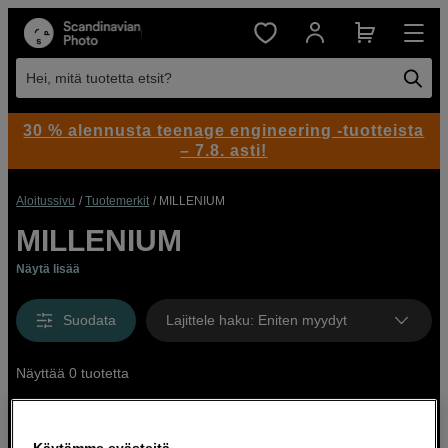
Hei, mitä tuotetta etsit?
30 % alennusta teenage engineering -tuotteista
– 7.8. asti!
Aloitussivu
Tuotemerkit
MILLENIUM
MILLENIUM
Näytä lisää
Suodata
Lajittele haku
:
Eniten myydyt
Näyttää 0 tuotetta
Käytämme evästeitä