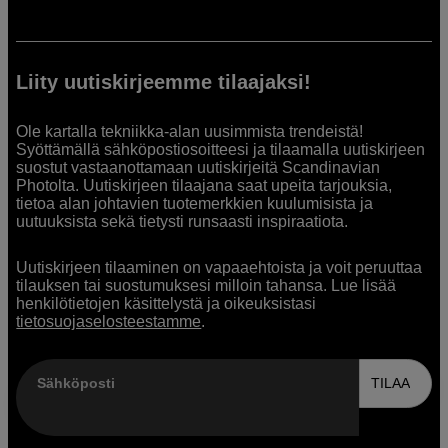
Liity uutiskirjeemme tilaajaksi!
Ole kartalla tekniikka-alan uusimmista trendeistä!
Syöttämällä sähköpostiosoitteesi ja tilaamalla uutiskirjeen
suostut vastaanottamaan uutiskirjeitä Scandinavian
Photolta. Uutiskirjeen tilaajana saat upeita tarjouksia,
tietoa alan johtavien tuotemerkkien kuulumisista ja
uutuuksista sekä tietysti runsaasti inspiraatiota.
Uutiskirjeen tilaaminen on vapaaehtoista ja voit peruuttaa
tilauksen tai suostumuksesi milloin tahansa. Lue lisää
henkilötietojen käsittelystä ja oikeuksistasi
tietosuojaselosteestamme
.
Sähköposti
TILAA