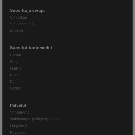
Suosittuja sivuja
SP Tykkää
SP Community
Käytetyt
Suositut tuotemerkit
Canon
Sony
Fujifilm
Nikon
DJI
Godox
Palvelut
Yritysmyynti
Vaihtokaupat ja käytetyt tuotteet
Lahjakortti
Kuvataide