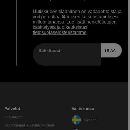
Uutiskirjeen tilaaminen on vapaaehtoista ja
voit peruuttaa tilauksen tai suostumuksesi
milloin tahansa. Lue lisää henkilötietojen
käsittelystä ja oikeuksistasi
tietosuojaselosteestamme
.
Sähköposti
TILAA
Palvelut
Valitse maa
Yritysmyynti
Sweden
Vaihtokaupat ja käytetyt tuotteet