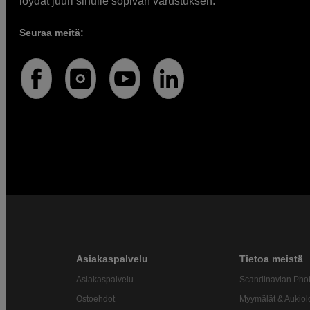
löydät juuri sinulle sopivan varustuksen.
Seuraa meitä:
Asiakaspalvelu
Tietoa meistä
Asiakaspalvelu
Scandinavian Pho
Ostoehdot
Myymälät & Aukiol