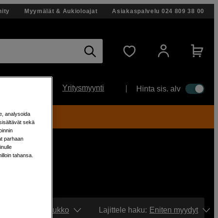
ity
Myymälät & Aukioloajat
Asiakaspalvelu
024 809 38 00
Yritysmyynti
Hinta sis. alv
e, analysoida
ti!
sisältävät sekä
oinnin
aat parhaan
nulle
milloin tahansa.
Näytä:
Ruudukko
Lajittele haku
:
Eniten myydyt