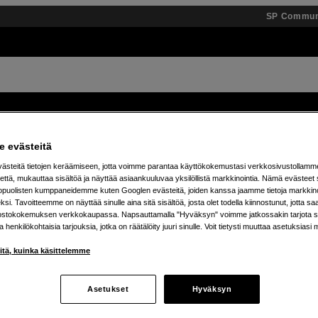
SP Commun
Tuotemerkit
Tietopankki
Inspiroidu
Tapahtumat
 evästeitä
steitä tietojen keräämiseen, jotta voimme parantaa käyttökokemustasi verkkosivustollamm
 % alennusta teenage engineering -tuotteista – 7.8. as
että, mukauttaa sisältöä ja näyttää asiaankuuluvaa yksilöllistä markkinointia. Nämä evästeet 
kopuolisten kumppaneidemme kuten Googlen evästeitä, joiden kanssa jaamme tietoja markkin
si. Tavoitteemme on näyttää sinulle aina sitä sisältöä, josta olet todella kiinnostunut, jotta s
ostokokemuksen verkkokaupassa. Napsauttamalla "Hyväksyn" voimme jatkossakin tarjota si
ja henkilökohtaisia tarjouksia, jotka on räätälöity juuri sinulle. Voit tietysti muuttaa asetuksiasi 
iitä, kuinka käsittelemme
Asetukset
Hyväksyn
tetta