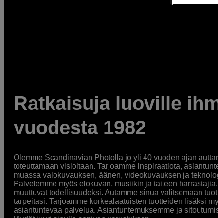
Ratkaisuja luoville ihm
vuodesta 1982
Olemme Scandinavian Photolla jo yli 40 vuoden ajan auttan
toteuttamaan visioitaan. Tarjoamme inspiraatiota, asiantunt
muassa valokuvauksen, äänen, videokuvauksen ja teknologi
Palvelemme myös elokuvan, musiikin ja taiteen harrastajia. O
muuttuvat todellisuudeksi. Autamme sinua valitsemaan tuott
tarpeitasi. Tarjoamme korkealaatuisten tuotteiden lisäksi m
asiantuntevaa palvelua. Asiantuntemuksemme ja sitoutumi