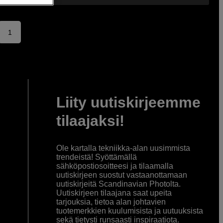
1
Liity uutiskirjeemme
tilaajaksi!
Ole kartalla tekniikka-alan uusimmista
trendeistä! Syöttämällä
sähköpostiosoitteesi ja tilaamalla
uutiskirjeen suostut vastaanottamaan
uutiskirjeitä Scandinavian Photolta.
Uutiskirjeen tilaajana saat upeita
tarjouksia, tietoa alan johtavien
tuotemerkkien kuulumisista ja uutuuksista
sekä tietysti runsaasti inspiraatiota.