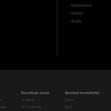
København
Malmö
Borås
Suosittuja sivuja
Suositut tuotemerkit
to
SP Tykkää
Canon
oajat
SP Community
Sony