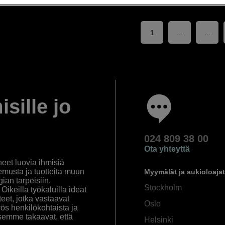
1
...
...
isille jo
024 809 38 00
Ota yhteyttä
eet luovia ihmisiä
emusta ja tuotteita muun
Myymälät ja aukioloajat
an tarpeisiin.
Stockholm
ikeilla työkaluilla ideat
eet, jotka vastaavat
Oslo
yös henkilökohtaista ja
semme takaavat, että
Helsinki