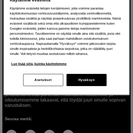
Käytämme evästeitä tietojen keräämiseen, jotta voimme parantaa
käyttökokemustasi verkkosivustollamme, analysoida verkkoliikennettä,
mukauttaa sisältöä ja näyttää asiaankuuluvaa yksilöllistä markkinointia. Nämä
Ratkaisuja luoville ihmisille jo vuodesta
evästeet sisältävät sekä omia että ulkopuolisten kumppaneidemme kuten
Googlen evästeitä, joiden kanssa jaamme tietoja markkinoinnin
1982
personoimiseksi. Tavoitteemme on näyttää sinulle aina sitä sisältöä, josta olet
todella kiinnostunut, jotta saat parhaan mahdollisen ostokokemuksen
verkkokaupassa. Napsauttamalla "Hyväksyn" voimme jatkossakin tarjota
Olemme Scandinavian Photolla jo yli 40 vuoden ajan
sinulle inspiraatiota ja henkilökohtaisia tarjouksia, jotka on räätälöity juuri
auttaneet luovia ihmisiä toteuttamaan visioitaan.
sinulle. Voit tietysti muuttaa asetuksiasi milloin tahansa.
Tarjoamme inspiraatiota, asiantuntemusta ja tuotteita
muun muassa valokuvauksen, äänen, videokuvauksen ja
Lue lisää siitä, kuinka käsittelemme
teknologian tarpeisiin. Palvelemme myös elokuvan,
musiikin ja taiteen harrastajia. Oikeilla työkaluilla ideat
muuttuvat todellisuudeksi. Autamme sinua valitsemaan
Asetukset
Hyväksyn
tuotteet, jotka vastaavat tarpeitasi. Tarjoamme
korkealaatuisten tuotteiden lisäksi myös henkilökohtaista
ja asiantuntevaa palvelua. Asiantuntemuksemme ja
sitoutumisemme takaavat, että löydät juuri sinulle sopivan
varustuksen.
Seuraa meitä: