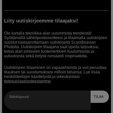
Liity uutiskirjeemme tilaajaksi!
Ole kartalla tekniikka-alan uusimmista trendeistä!
Syöttämällä sähköpostiosoitteesi ja tilaamalla uutiskirjeen
suostut vastaanottamaan uutiskirjeitä Scandinavian
Photolta. Uutiskirjeen tilaajana saat upeita tarjouksia,
tietoa alan johtavien tuotemerkkien kuulumisista ja
uutuuksista sekä tietysti runsaasti inspiraatiota.
Uutiskirjeen tilaaminen on vapaaehtoista ja voit peruuttaa
tilauksen tai suostumuksesi milloin tahansa. Lue lisää
henkilötietojen käsittelystä ja oikeuksistasi
tietosuojaselosteestamme
.
Sähköposti
TILAA