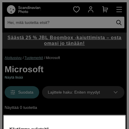
Hei, mitä tuotetta etsit?
Säästä 25 % JBL Boombox -kaiuttimista – osta
omasi jo tänään!
Aloitussivu
Tuotemerkit
Microsoft
Microsoft
Näytä lisää
Suodata
Lajittele haku
:
Eniten myydyt
Näyttää 0 tuotetta
Käytämme evästeitä