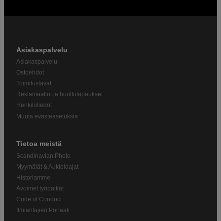
Asiakaspalvelu
Asiakaspalvelu
Ostoehdot
Toimitustavat
Reklamaatiot ja huoltotapaukset
Henkilötiedot
Muuta evästeasetuksia
Tietoa meistä
Scandinavian Photo
Myymälät & Aukioloajat
Historiamme
Avoimet työpaikat
Code of Conduct
Ilmiantajien Portaali