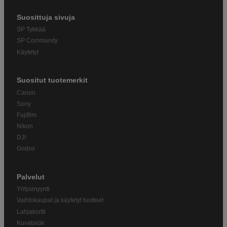
Suosittuja sivuja
SP Tykkää
SP Community
Käytetyt
Suositut tuotemerkit
Canon
Sony
Fujifilm
Nikon
DJI
Godox
Palvelut
Yritysmyynti
Vaihtokaupat ja käytetyt tuotteet
Lahjakortti
Kuvataide