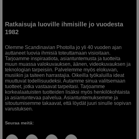
Ratkaisuja luoville ihmisille jo vuodesta
1982
Olemme Scandinavian Photolla jo yli 40 vuoden ajan
auttaneet luovia ihmisiä toteuttamaan visioitaan.
Tarjoamme inspiraatiota, asiantuntemusta ja tuotteita
muun muassa valokuvauksen, äänen, videokuvauksen ja
teknologian tarpeisiin. Palvelemme myös elokuvan,
musiikin ja taiteen harrastajia. Oikeilla työkaluilla ideat
muuttuvat todellisuudeksi. Autamme sinua valitsemaan
tuotteet, jotka vastaavat tarpeitasi. Tarjoamme
korkealaatuisten tuotteiden lisäksi myös henkilökohtaista
ja asiantuntevaa palvelua. Asiantuntemuksemme ja
sitoutumisemme takaavat, että löydät juuri sinulle sopivan
varustuksen.
Seuraa meitä: