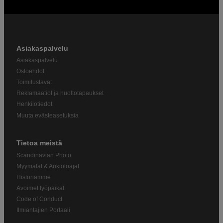
Asiakaspalvelu
Asiakaspalvelu
Ostoehdot
Toimitustavat
Reklamaatiot ja huoltotapaukset
Henkilötiedot
Muuta evästeasetuksia
Tietoa meistä
Scandinavian Photo
Myymälät & Aukioloajat
Historiamme
Avoimet työpaikat
Code of Conduct
Ilmiantajien Portaali