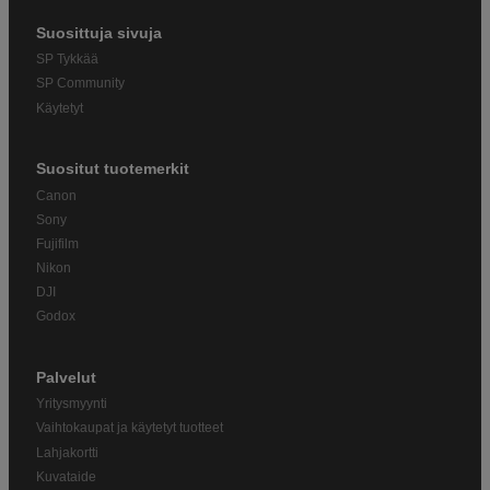
Suosittuja sivuja
SP Tykkää
SP Community
Käytetyt
Suositut tuotemerkit
Canon
Sony
Fujifilm
Nikon
DJI
Godox
Palvelut
Yritysmyynti
Vaihtokaupat ja käytetyt tuotteet
Lahjakortti
Kuvataide