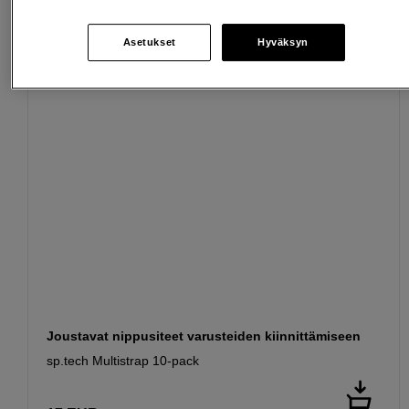
Sopivat lisävarusteet
Näytä lisää
Asetukset
Hyväksyn
Joustavat nippusiteet varusteiden kiinnittämiseen
sp.tech Multistrap 10-pack