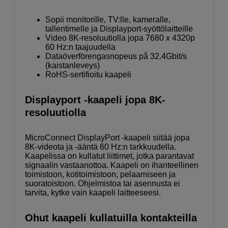
Sopii monitorille, TV:lle, kameralle,
tallentimelle ja Displayport-syöttölaitteille
Video 8K-resoluutiolla jopa 7680 x 4320p
60 Hz:n taajuudella
Dataöverförengasnopeus på 32.4Gbit/s
(kaistanleveys)
RoHS-sertifioitu kaapeli
Displayport -kaapeli jopa 8K-
resoluutiolla
MicroConnect DisplayPort -kaapeli siitää jopa
8K-videota ja -ääntä 60 Hz:n tarkkuudella.
Kaapelissa on kullatut liittimet, jotka parantavat
signaalin vastaanottoa. Kaapeli on ihanteellinen
toimistoon, kotitoimistoon, pelaamiseen ja
suoratoistoon. Ohjelmistoa tai asennusta ei
tarvita, kytke vain kaapeli laitteeseesi.
Ohut kaapeli kullatuilla kontakteilla