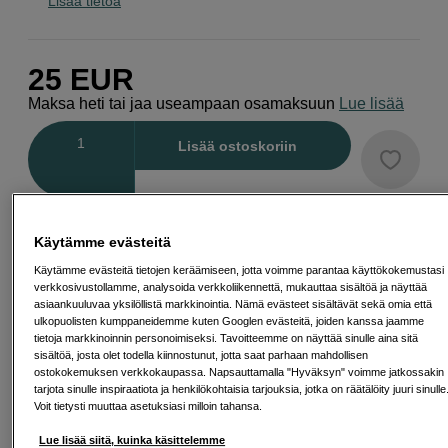
Lisää tietoa
25
EUR
Maksa heti tai jaa useampaan osamaksuun
Lue lisää
Määrä
Lisää ostoskoriin
Käytämme evästeitä
Käytämme evästeitä tietojen keräämiseen, jotta voimme parantaa käyttökokemustasi
Ilmainen toimitus yli 200 EUR ostoksille
verkkosivustollamme, analysoida verkkoliikennettä, mukauttaa sisältöä ja näyttää
asiaankuuluvaa yksilöllistä markkinointia. Nämä evästeet sisältävät sekä omia että
Osta nyt ja maksa myöhemmin
ulkopuolisten kumppaneidemme kuten Googlen evästeitä, joiden kanssa jaamme
tietoja markkinoinnin personoimiseksi. Tavoitteemme on näyttää sinulle aina sitä
Henkilökohtaista palvelua
sisältöä, josta olet todella kiinnostunut, jotta saat parhaan mahdollisen
ostokokemuksen verkkokaupassa. Napsauttamalla "Hyväksyn" voimme jatkossakin
tarjota sinulle inspiraatiota ja henkilökohtaisia tarjouksia, jotka on räätälöity juuri sinulle
Voit tietysti muuttaa asetuksiasi milloin tahansa.
Lue lisää siitä, kuinka käsittelemme