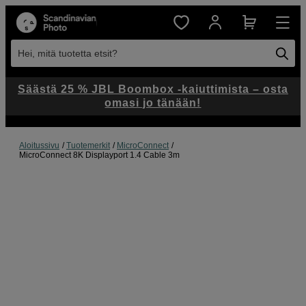
Hei, mitä tuotetta etsit?
Säästä 25 % JBL Boombox -kaiuttimista – osta
omasi jo tänään!
Aloitussivu
Tuotemerkit
MicroConnect
MicroConnect 8K Displayport 1.4 Cable 3m