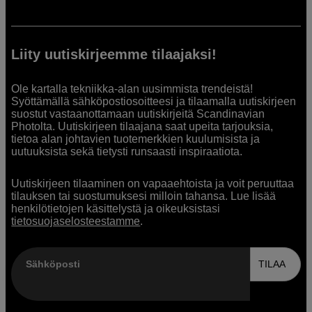
Liity uutiskirjeemme tilaajaksi!
Ole kartalla tekniikka-alan uusimmista trendeistä!
Syöttämällä sähköpostiosoitteesi ja tilaamalla uutiskirjeen
suostut vastaanottamaan uutiskirjeitä Scandinavian
Photolta. Uutiskirjeen tilaajana saat upeita tarjouksia,
tietoa alan johtavien tuotemerkkien kuulumisista ja
uutuuksista sekä tietysti runsaasti inspiraatiota.
Uutiskirjeen tilaaminen on vapaaehtoista ja voit peruuttaa
tilauksen tai suostumuksesi milloin tahansa. Lue lisää
henkilötietojen käsittelystä ja oikeuksistasi
tietosuojaselosteestamme
.
Sähköposti
TILAA