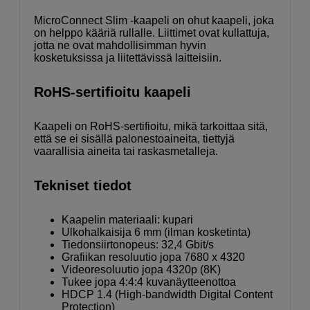
MicroConnect Slim -kaapeli on ohut kaapeli, joka
on helppo kääriä rullalle. Liittimet ovat kullattuja,
jotta ne ovat mahdollisimman hyvin
kosketuksissa ja liitettävissä laitteisiin.
RoHS-sertifioitu kaapeli
Kaapeli on RoHS-sertifioitu, mikä tarkoittaa sitä,
että se ei sisällä palonestoaineita, tiettyjä
vaarallisia aineita tai raskasmetalleja.
Tekniset tiedot
Kaapelin materiaali: kupari
Ulkohalkaisija 6 mm (ilman kosketinta)
Tiedonsiirtonopeus: 32,4 Gbit/s
Grafiikan resoluutio jopa 7680 x 4320
Videoresoluutio jopa 4320p (8K)
Tukee jopa 4:4:4 kuvanäytteenottoa
HDCP 1.4 (High-bandwidth Digital Content
Protection)