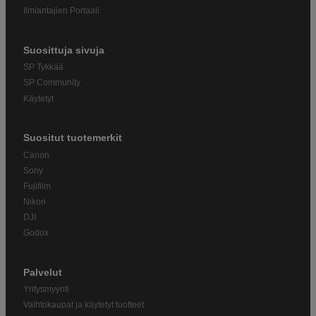
Ilmiantajien Portaali
Suosittuja sivuja
SP Tykkää
SP Community
Käytetyt
Suositut tuotemerkit
Canon
Sony
Fujifilm
Nikon
DJI
Godox
Palvelut
Yritysmyynti
Vaihtokaupat ja käytetyt tuotteet