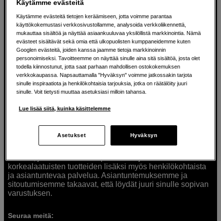
Käytämme evästeitä
Käytämme evästeitä tietojen keräämiseen, jotta voimme parantaa
käyttökokemustasi verkkosivustollamme, analysoida verkkoliikennettä,
mukauttaa sisältöä ja näyttää asiaankuuluvaa yksilöllistä markkinointia. Nämä
evästeet sisältävät sekä omia että ulkopuolisten kumppaneidemme kuten
Googlen evästeitä, joiden kanssa jaamme tietoja markkinoinnin
Ratkaisuja luoville ihmisille jo vuodesta
personoimiseksi. Tavoitteemme on näyttää sinulle aina sitä sisältöä, josta olet
todella kiinnostunut, jotta saat parhaan mahdollisen ostokokemuksen
1982
verkkokaupassa. Napsauttamalla "Hyväksyn" voimme jatkossakin tarjota
sinulle inspiraatiota ja henkilökohtaisia tarjouksia, jotka on räätälöity juuri
sinulle. Voit tietysti muuttaa asetuksiasi milloin tahansa.
Olemme Scandinavian Photolla jo yli 40 vuoden ajan
auttaneet luovia ihmisiä toteuttamaan visioitaan.
Lue lisää siitä, kuinka käsittelemme
Tarjoamme inspiraatiota, asiantuntemusta ja tuotteita
muun muassa valokuvauksen, äänen, videokuvauksen ja
teknologian tarpeisiin. Palvelemme myös elokuvan,
Asetukset
Hyväksyn
musiikin ja taiteen harrastajia. Oikeilla työkaluilla ideat
muuttuvat todellisuudeksi. Autamme sinua valitsemaan
tuotteet, jotka vastaavat tarpeitasi. Tarjoamme
korkealaatuisten tuotteiden lisäksi myös henkilökohtaista
ja asiantuntevaa palvelua. Asiantuntemuksemme ja
sitoutumisemme takaavat, että löydät juuri sinulle sopivan
varustuksen.
Seuraa meitä: