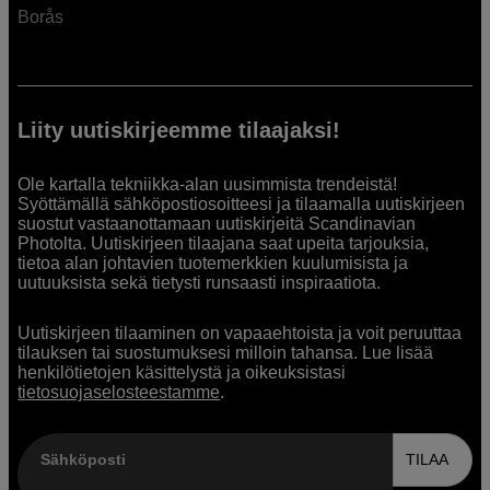
Borås
Liity uutiskirjeemme tilaajaksi!
Ole kartalla tekniikka-alan uusimmista trendeistä!
Syöttämällä sähköpostiosoitteesi ja tilaamalla uutiskirjeen
suostut vastaanottamaan uutiskirjeitä Scandinavian
Photolta. Uutiskirjeen tilaajana saat upeita tarjouksia,
tietoa alan johtavien tuotemerkkien kuulumisista ja
uutuuksista sekä tietysti runsaasti inspiraatiota.
Uutiskirjeen tilaaminen on vapaaehtoista ja voit peruuttaa
tilauksen tai suostumuksesi milloin tahansa. Lue lisää
henkilötietojen käsittelystä ja oikeuksistasi
tietosuojaselosteestamme
.
Sähköposti
TILAA