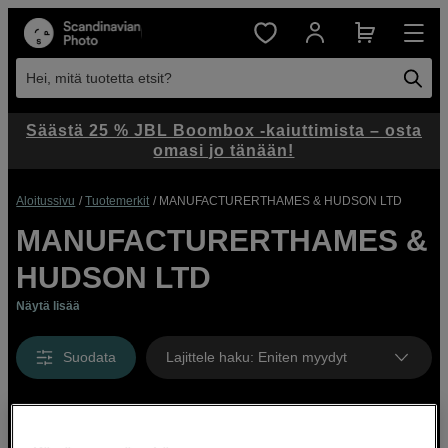
Hei, mitä tuotetta etsit?
Säästä 25 % JBL Boombox -kaiuttimista – osta
omasi jo tänään!
Aloitussivu
Tuotemerkit
MANUFACTURERTHAMES & HUDSON LTD
MANUFACTURERTHAMES &
HUDSON LTD
Näytä lisää
Suodata
Lajittele haku
:
Eniten myydyt
Näyttää 0 tuotetta