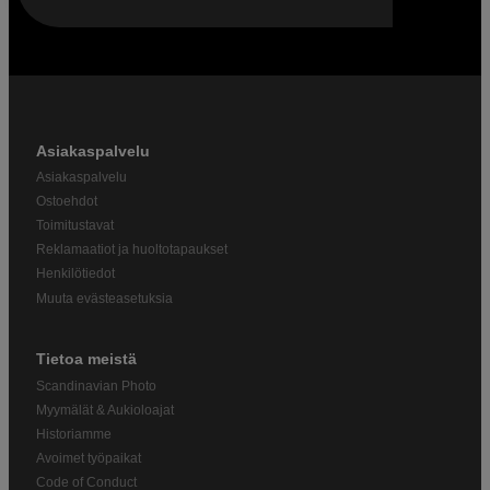
Asiakaspalvelu
Asiakaspalvelu
Ostoehdot
Toimitustavat
Reklamaatiot ja huoltotapaukset
Henkilötiedot
Muuta evästeasetuksia
Tietoa meistä
Scandinavian Photo
Myymälät & Aukioloajat
Historiamme
Avoimet työpaikat
Code of Conduct