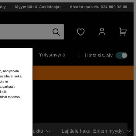
ity
Myymälät & Aukioloajat
Asiakaspalvelu
024 809 38 00
Yritysmyynti
Hinta sis. alv
e, analysoida
ti!
sisältävät sekä
oinnin
aat parhaan
nulle
milloin tahansa.
Näytä:
Ruudukko
Lajittele haku
:
Eniten myydyt