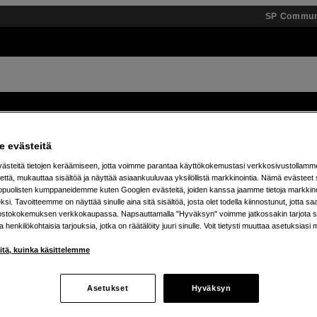
SP Commun
Tuotemerkit
Tietopankki
Inspiroidu
Tapahtumat
 evästeitä
steitä tietojen keräämiseen, jotta voimme parantaa käyttökokemustasi verkkosivustollamm
 % alennusta teenage engineering -tuotteista – 7.8. as
että, mukauttaa sisältöä ja näyttää asiaankuuluvaa yksilöllistä markkinointia. Nämä evästeet 
kopuolisten kumppaneidemme kuten Googlen evästeitä, joiden kanssa jaamme tietoja markkin
si. Tavoitteemme on näyttää sinulle aina sitä sisältöä, josta olet todella kiinnostunut, jotta s
ostokokemuksen verkkokaupassa. Napsauttamalla "Hyväksyn" voimme jatkossakin tarjota si
ja henkilökohtaisia tarjouksia, jotka on räätälöity juuri sinulle. Voit tietysti muuttaa asetuksiasi 
iitä, kuinka käsittelemme
Asetukset
Hyväksyn
tetta