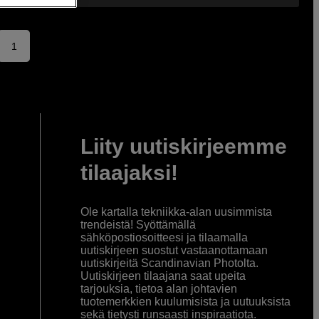
1
Liity uutiskirjeemme
tilaajaksi!
Ole kartalla tekniikka-alan uusimmista
trendeistä! Syöttämällä
sähköpostiosoitteesi ja tilaamalla
uutiskirjeen suostut vastaanottamaan
uutiskirjeitä Scandinavian Photolta.
Uutiskirjeen tilaajana saat upeita
tarjouksia, tietoa alan johtavien
tuotemerkkien kuulumisista ja uutuuksista
sekä tietysti runsaasti inspiraatiota.