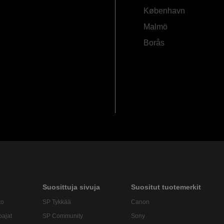
København
Malmö
Borås
Suosittuja sivuja
Suositut tuotemerkit
to
SP Tykkää
Canon
oajat
SP Community
Sony