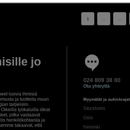
1
...
...
isille jo
024 809 38 00
Ota yhteyttä
eet luovia ihmisiä
emusta ja tuotteita muun
Myymälät ja aukioloajat
an tarpeisiin.
Stockholm
ikeilla työkaluilla ideat
eet, jotka vastaavat
Oslo
yös henkilökohtaista ja
semme takaavat, että
Helsinki