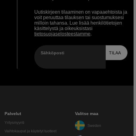
Uutiskirjeen tilaaminen on vapaaehtoista ja
voit peruuttaa tilauksen tai suostumuksesi
milloin tahansa. Lue lisää henkilötietojen
käsittelystä ja oikeuksistasi
tietosuojaselosteestamme
.
Sähköposti
TILAA
Palvelut
Valitse maa
Yritysmyynti
Sweden
Vaihtokaupat ja käytetyt tuotteet