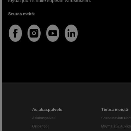
löydät juuri sinulle sopivan varustuksen.
Seuraa meitä:
Asiakaspalvelu
Tietoa meistä
Asiakaspalvelu
Scandinavian Pho
Ostoehdot
Myymälät & Aukiol