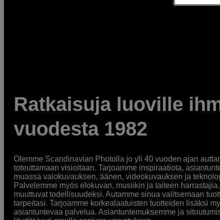
Ratkaisuja luoville ihm
vuodesta 1982
Olemme Scandinavian Photolla jo yli 40 vuoden ajan auttan
toteuttamaan visioitaan. Tarjoamme inspiraatiota, asiantunt
muassa valokuvauksen, äänen, videokuvauksen ja teknologi
Palvelemme myös elokuvan, musiikin ja taiteen harrastajia. O
muuttuvat todellisuudeksi. Autamme sinua valitsemaan tuott
tarpeitasi. Tarjoamme korkealaatuisten tuotteiden lisäksi m
asiantuntevaa palvelua. Asiantuntemuksemme ja sitoutumi