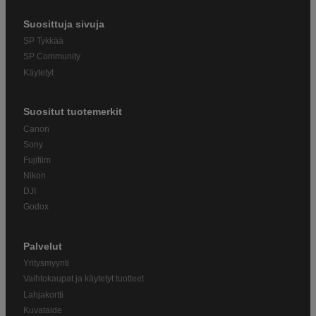
Suosittuja sivuja
SP Tykkää
SP Community
Käytetyt
Suositut tuotemerkit
Canon
Sony
Fujifilm
Nikon
DJI
Godox
Palvelut
Yritysmyynti
Vaihtokaupat ja käytetyt tuotteet
Lahjakortti
Kuvataide