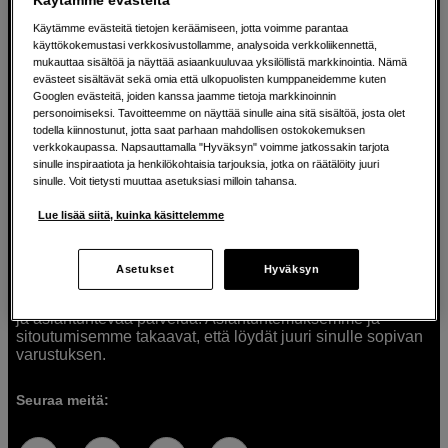
Käytämme evästeitä tietojen keräämiseen, jotta voimme parantaa
käyttökokemustasi verkkosivustollamme, analysoida verkkoliikennettä,
mukauttaa sisältöä ja näyttää asiaankuuluvaa yksilöllistä markkinointia. Nämä
Ratkaisuja luoville ihmisille jo vuodesta
evästeet sisältävät sekä omia että ulkopuolisten kumppaneidemme kuten
Googlen evästeitä, joiden kanssa jaamme tietoja markkinoinnin
1982
personoimiseksi. Tavoitteemme on näyttää sinulle aina sitä sisältöä, josta olet
todella kiinnostunut, jotta saat parhaan mahdollisen ostokokemuksen
verkkokaupassa. Napsauttamalla "Hyväksyn" voimme jatkossakin tarjota
Olemme Scandinavian Photolla jo yli 40 vuoden ajan
sinulle inspiraatiota ja henkilökohtaisia tarjouksia, jotka on räätälöity juuri
auttaneet luovia ihmisiä toteuttamaan visioitaan.
sinulle. Voit tietysti muuttaa asetuksiasi milloin tahansa.
Tarjoamme inspiraatiota, asiantuntemusta ja tuotteita
muun muassa valokuvauksen, äänen, videokuvauksen ja
Lue lisää siitä, kuinka käsittelemme
teknologian tarpeisiin. Palvelemme myös elokuvan,
musiikin ja taiteen harrastajia. Oikeilla työkaluilla ideat
muuttuvat todellisuudeksi. Autamme sinua valitsemaan
Asetukset
Hyväksyn
tuotteet, jotka vastaavat tarpeitasi. Tarjoamme
korkealaatuisten tuotteiden lisäksi myös henkilökohtaista
ja asiantuntevaa palvelua. Asiantuntemuksemme ja
sitoutumisemme takaavat, että löydät juuri sinulle sopivan
varustuksen.
Seuraa meitä: