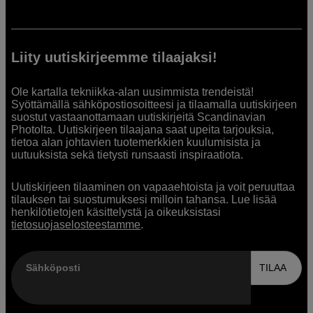
Liity uutiskirjeemme tilaajaksi!
Ole kartalla tekniikka-alan uusimmista trendeistä!
Syöttämällä sähköpostiosoitteesi ja tilaamalla uutiskirjeen
suostut vastaanottamaan uutiskirjeitä Scandinavian
Photolta. Uutiskirjeen tilaajana saat upeita tarjouksia,
tietoa alan johtavien tuotemerkkien kuulumisista ja
uutuuksista sekä tietysti runsaasti inspiraatiota.
Uutiskirjeen tilaaminen on vapaaehtoista ja voit peruuttaa
tilauksen tai suostumuksesi milloin tahansa. Lue lisää
henkilötietojen käsittelystä ja oikeuksistasi
tietosuojaselosteestamme
.
Sähköposti
TILAA