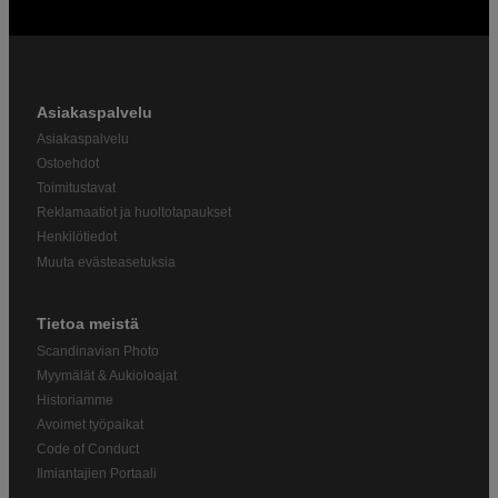
Asiakaspalvelu
Asiakaspalvelu
Ostoehdot
Toimitustavat
Reklamaatiot ja huoltotapaukset
Henkilötiedot
Muuta evästeasetuksia
Tietoa meistä
Scandinavian Photo
Myymälät & Aukioloajat
Historiamme
Avoimet työpaikat
Code of Conduct
Ilmiantajien Portaali