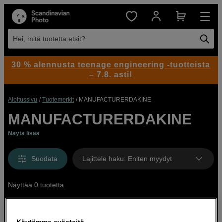
Hei, mitä tuotetta etsit?
30 % alennusta teenage engineering -tuotteista
– 7.8. asti!
Aloitussivu
Tuotemerkit
MANUFACTURERDAKINE
MANUFACTURERDAKINE
Näytä lisää
Suodata
Lajittele haku
:
Eniten myydyt
Näyttää 0 tuotetta
Käytämme evästeitä