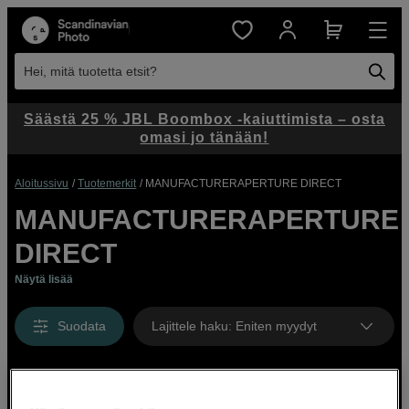
Hei, mitä tuotetta etsit?
Säästä 25 % JBL Boombox -kaiuttimista – osta
omasi jo tänään!
Aloitussivu
Tuotemerkit
MANUFACTURERAPERTURE DIRECT
MANUFACTURERAPERTURE
DIRECT
Näytä lisää
Suodata
Lajittele haku
:
Eniten myydyt
Näyttää 0 tuotetta