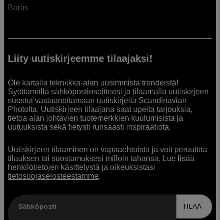
Borås
Liity uutiskirjeemme tilaajaksi!
Ole kartalla tekniikka-alan uusimmista trendeistä!
Syöttämällä sähköpostiosoitteesi ja tilaamalla uutiskirjeen
suostut vastaanottamaan uutiskirjeitä Scandinavian
Photolta. Uutiskirjeen tilaajana saat upeita tarjouksia,
tietoa alan johtavien tuotemerkkien kuulumisista ja
uutuuksista sekä tietysti runsaasti inspiraatiota.
Uutiskirjeen tilaaminen on vapaaehtoista ja voit peruuttaa
tilauksen tai suostumuksesi milloin tahansa. Lue lisää
henkilötietojen käsittelystä ja oikeuksistasi
tietosuojaselosteestamme
.
Sähköposti
TILAA