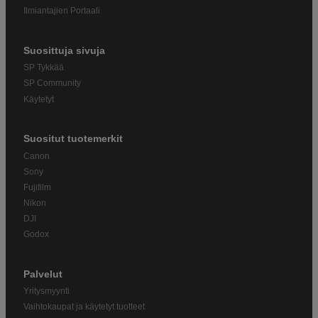
Ilmiantajien Portaali
Suosittuja sivuja
SP Tykkää
SP Community
Käytetyt
Suositut tuotemerkit
Canon
Sony
Fujifilm
Nikon
DJI
Godox
Palvelut
Yritysmyynti
Vaihtokaupat ja käytetyt tuotteet