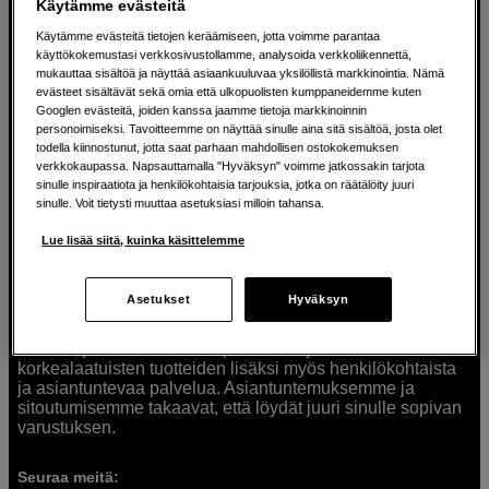
Käytämme evästeitä
Käytämme evästeitä tietojen keräämiseen, jotta voimme parantaa
käyttökokemustasi verkkosivustollamme, analysoida verkkoliikennettä,
mukauttaa sisältöä ja näyttää asiaankuuluvaa yksilöllistä markkinointia. Nämä
evästeet sisältävät sekä omia että ulkopuolisten kumppaneidemme kuten
Googlen evästeitä, joiden kanssa jaamme tietoja markkinoinnin
Ratkaisuja luoville ihmisille jo vuodesta
personoimiseksi. Tavoitteemme on näyttää sinulle aina sitä sisältöä, josta olet
todella kiinnostunut, jotta saat parhaan mahdollisen ostokokemuksen
1982
verkkokaupassa. Napsauttamalla "Hyväksyn" voimme jatkossakin tarjota
sinulle inspiraatiota ja henkilökohtaisia tarjouksia, jotka on räätälöity juuri
sinulle. Voit tietysti muuttaa asetuksiasi milloin tahansa.
Olemme Scandinavian Photolla jo yli 40 vuoden ajan
auttaneet luovia ihmisiä toteuttamaan visioitaan.
Lue lisää siitä, kuinka käsittelemme
Tarjoamme inspiraatiota, asiantuntemusta ja tuotteita
muun muassa valokuvauksen, äänen, videokuvauksen ja
teknologian tarpeisiin. Palvelemme myös elokuvan,
Asetukset
Hyväksyn
musiikin ja taiteen harrastajia. Oikeilla työkaluilla ideat
muuttuvat todellisuudeksi. Autamme sinua valitsemaan
tuotteet, jotka vastaavat tarpeitasi. Tarjoamme
korkealaatuisten tuotteiden lisäksi myös henkilökohtaista
ja asiantuntevaa palvelua. Asiantuntemuksemme ja
sitoutumisemme takaavat, että löydät juuri sinulle sopivan
varustuksen.
Seuraa meitä: