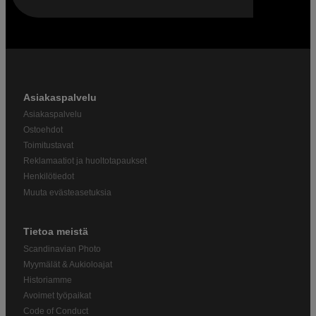
Asiakaspalvelu
Asiakaspalvelu
Ostoehdot
Toimitustavat
Reklamaatiot ja huoltotapaukset
Henkilötiedot
Muuta evästeasetuksia
Tietoa meistä
Scandinavian Photo
Myymälät & Aukioloajat
Historiamme
Avoimet työpaikat
Code of Conduct