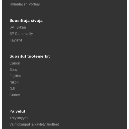
Ilmiantajien Portaali
Suosittuja sivuja
SP Tykkää
SP Community
Käytetyt
Suositut tuotemerkit
Canon
Sony
Fujifilm
Nikon
DJI
Godox
Palvelut
Yritysmyynti
Vaihtokaupat ja käytetyt tuotteet