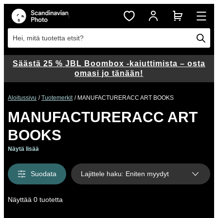
Hei, mitä tuotetta etsit?
Säästä 25 % JBL Boombox -kaiuttimista – osta
omasi jo tänään!
Aloitussivu
Tuotemerkit
MANUFACTURERACC ART BOOKS
MANUFACTURERACC ART
BOOKS
Näytä lisää
Suodata
Lajittele haku
:
Eniten myydyt
Näyttää 0 tuotetta