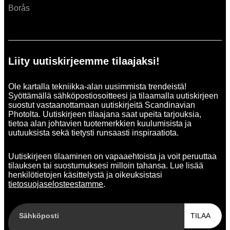
Borås
Liity uutiskirjeemme tilaajaksi!
Ole kartalla tekniikka-alan uusimmista trendeistä!
Syöttämällä sähköpostiosoitteesi ja tilaamalla uutiskirjeen
suostut vastaanottamaan uutiskirjeitä Scandinavian
Photolta. Uutiskirjeen tilaajana saat upeita tarjouksia,
tietoa alan johtavien tuotemerkkien kuulumisista ja
uutuuksista sekä tietysti runsaasti inspiraatiota.
Uutiskirjeen tilaaminen on vapaaehtoista ja voit peruuttaa
tilauksen tai suostumuksesi milloin tahansa. Lue lisää
henkilötietojen käsittelystä ja oikeuksistasi
tietosuojaselosteestamme
.
Sähköposti
TILAA