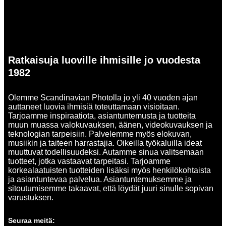
Ratkaisuja luoville ihmisille jo vuodesta
1982
Olemme Scandinavian Photolla jo yli 40 vuoden ajan
auttaneet luovia ihmisiä toteuttamaan visioitaan.
Tarjoamme inspiraatiota, asiantuntemusta ja tuotteita
muun muassa valokuvauksen, äänen, videokuvauksen ja
teknologian tarpeisiin. Palvelemme myös elokuvan,
musiikin ja taiteen harrastajia. Oikeilla työkaluilla ideat
muuttuvat todellisuudeksi. Autamme sinua valitsemaan
tuotteet, jotka vastaavat tarpeitasi. Tarjoamme
korkealaatuisten tuotteiden lisäksi myös henkilökohtaista
ja asiantuntevaa palvelua. Asiantuntemuksemme ja
sitoutumisemme takaavat, että löydät juuri sinulle sopivan
varustuksen.
Seuraa meitä: