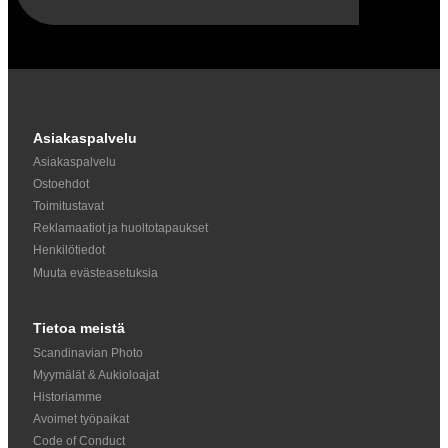
Asiakaspalvelu
Asiakaspalvelu
Ostoehdot
Toimitustavat
Reklamaatiot ja huoltotapaukset
Henkilötiedot
Muuta evästeasetuksia
Tietoa meistä
Scandinavian Photo
Myymälät & Aukioloajat
Historiamme
Avoimet työpaikat
Code of Conduct