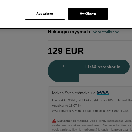
Manfrotto
Nivelvarsi 244 mikro 15cm
Asetukset
Hyväksyn
Verkkokauppa
:
Varastossa
Helsingin myymälä
:
Varastotilanne
129
EUR
Määrä
Lisää ostoskoriin
Maksa Svea-erämaksulla
Esimerkki: 36 kk, 5 EUR/kk, yhteensä 185 EUR, todelli
vuosikorko 19,07 %
Avausmaksu 5 EUR, laskutusmaksu 0 EUR/kk lisäksi
Lainaaminen maksaa!
Jos et pysty maksamaan velkaa
saatat saada maksuhäiriömerkinnän. Se voi vaikeuttaa a
vuokraamista, liittymien tekemistä ja uusien lainojen saami