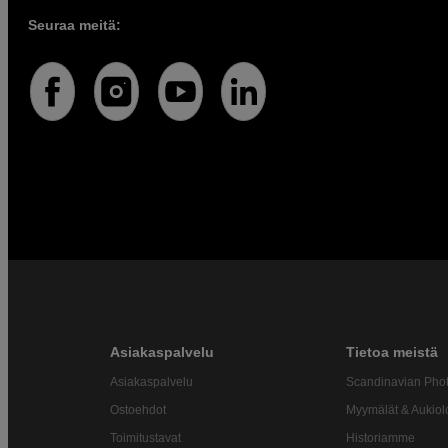
Seuraa meitä:
Asiakaspalvelu
Tietoa meistä
Asiakaspalvelu
Scandinavian Pho
Ostoehdot
Myymälät & Aukiol
Toimitustavat
Historiamme