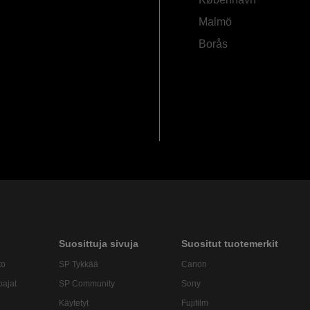
Malmö
Borås
Suosittuja sivuja
Suositut tuotemerkit
to
SP Tykkää
Canon
oajat
SP Community
Sony
Käytetyt
Fujifilm