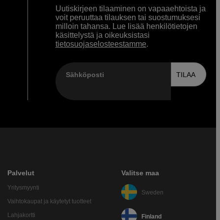
Uutiskirjeen tilaaminen on vapaaehtoista ja
voit peruuttaa tilauksen tai suostumuksesi
milloin tahansa. Lue lisää henkilötietojen
käsittelystä ja oikeuksistasi
tietosuojaselosteestamme
.
Sähköposti
TILAA
Palvelut
Valitse maa
Yritysmyynti
Sweden
Vaihtokaupat ja käytetyt tuotteet
Lahjakortti
Finland