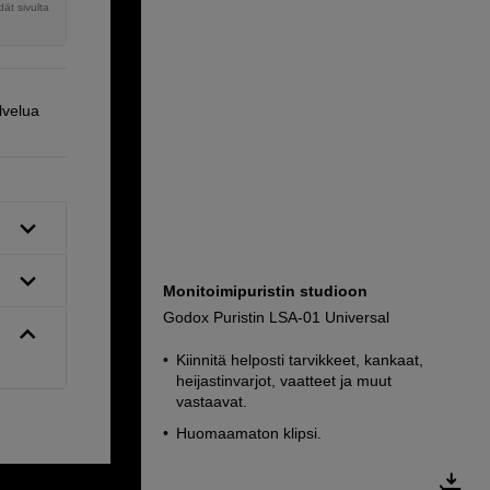
ät sivulta
lvelua
Monitoimipuristin studioon
Godox Puristin LSA-01 Universal
Kiinnitä helposti tarvikkeet, kankaat,
heijastinvarjot, vaatteet ja muut
vastaavat.
Huomaamaton klipsi.