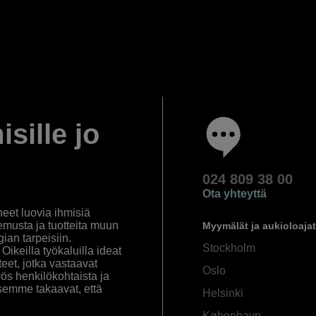
isille jo
024 809 38 00
Ota yhteyttä
eet luovia ihmisiä
emusta ja tuotteita muun
Myymälät ja aukioloajat
an tarpeisiin.
Stockholm
ikeilla työkaluilla ideat
eet, jotka vastaavat
Oslo
yös henkilökohtaista ja
semme takaavat, että
Helsinki
København