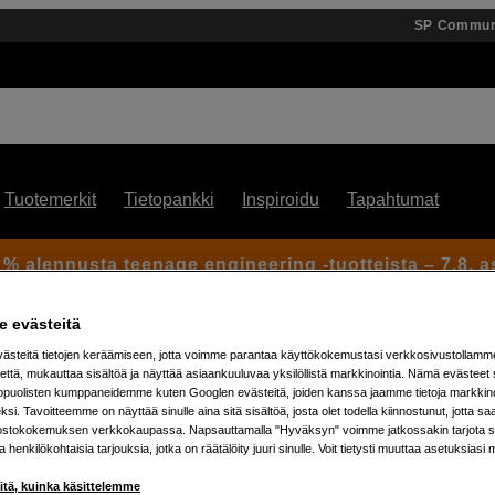
SP Commun
Tuotemerkit
Tietopankki
Inspiroidu
Tapahtumat
 % alennusta teenage engineering -tuotteista – 7.8. as
 evästeitä
steitä tietojen keräämiseen, jotta voimme parantaa käyttökokemustasi verkkosivustollamm
että, mukauttaa sisältöä ja näyttää asiaankuuluvaa yksilöllistä markkinointia. Nämä evästeet 
m
kopuolisten kumppaneidemme kuten Googlen evästeitä, joiden kanssa jaamme tietoja markkin
si. Tavoitteemme on näyttää sinulle aina sitä sisältöä, josta olet todella kiinnostunut, jotta s
ostokokemuksen verkkokaupassa. Napsauttamalla "Hyväksyn" voimme jatkossakin tarjota si
Artikkeli: 1020421
ja henkilökohtaisia tarjouksia, jotka on räätälöity juuri sinulle. Voit tietysti muuttaa asetuksiasi 
Nivelvarsi 244 mikro 15cm
iitä, kuinka käsittelemme