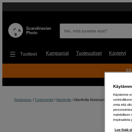
Hei, mitä tuotetta etsit?
Kampanjat
Tuoteuutiset
Käytetyt
Tuotteet
30
Käytämme
Käytämme evä
verkkoliikenn
Aloitussivu
Tuotemerkit
Manfrotto
Manfrotto Nivelvarsi 244 mikro 15c
omia että ul
personoimisek
mahdollisen 
inspiraatiota 
Lue lisää s