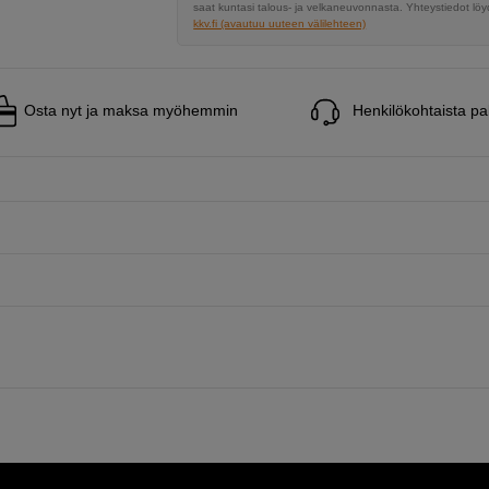
saat kuntasi talous- ja velkaneuvonnasta. Yhteystiedot löyd
kkv.fi (avautuu uuteen välilehteen)
Osta nyt ja maksa myöhemmin
Henkilökohtaista pa