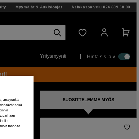
ity
Myymälät & Aukioloajat
Asiakaspalvelu
024 809 38 00
Yritysmyynti
Hinta sis. alv
ti!
SUOSITTELEMME MYÖS
e, analysoida
sisältävät sekä
oinnin
aat parhaan
nulle
milloin tahansa.