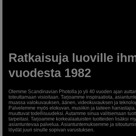
Ratkaisuja luoville ihm
vuodesta 1982
Olemme Scandinavian Photolla jo yli 40 vuoden ajan auttan
toteuttamaan visioitaan. Tarjoamme inspiraatiota, asiantunt
muassa valokuvauksen, äänen, videokuvauksen ja teknologi
Palvelemme myös elokuvan, musiikin ja taiteen harrastajia. O
muuttuvat todellisuudeksi. Autamme sinua valitsemaan tuott
tarpeitasi. Tarjoamme korkealaatuisten tuotteiden lisäksi m
asiantuntevaa palvelua. Asiantuntemuksemme ja sitoutumi
löydät juuri sinulle sopivan varustuksen.