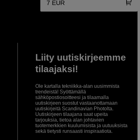
7
EUR
Liity uutiskirjeemme
tilaajaksi!
Ole kartalla tekniikka-alan uusimmista
trendeistä! Syöttämällä
sähköpostiosoitteesi ja tilaamalla
uutiskirjeen suostut vastaanottamaan
uutiskirjeitä Scandinavian Photolta.
Uutiskirjeen tilaajana saat upeita
tarjouksia, tietoa alan johtavien
tuotemerkkien kuulumisista ja uutuuksista
sekä tietysti runsaasti inspiraatiota.