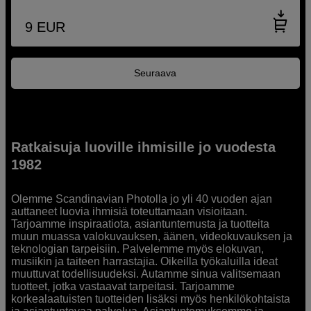
9
EUR
Seuraava
Ratkaisuja luoville ihmisille jo vuodesta
1982
Olemme Scandinavian Photolla jo yli 40 vuoden ajan
auttaneet luovia ihmisiä toteuttamaan visioitaan.
Tarjoamme inspiraatiota, asiantuntemusta ja tuotteita
muun muassa valokuvauksen, äänen, videokuvauksen ja
teknologian tarpeisiin. Palvelemme myös elokuvan,
musiikin ja taiteen harrastajia. Oikeilla työkaluilla ideat
muuttuvat todellisuudeksi. Autamme sinua valitsemaan
tuotteet, jotka vastaavat tarpeitasi. Tarjoamme
korkealaatuisten tuotteiden lisäksi myös henkilökohtaista