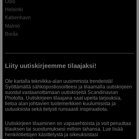
Oslo
Helsinki
København
Malmö
Borås
Liity uutiskirjeemme tilaajaksi!
Ole kartalla tekniikka-alan uusimmista trendeistä!
Syöttämällä sähköpostiosoitteesi ja tilaamalla uutiskirjeen
suostut vastaanottamaan uutiskirjeitä Scandinavian
Photolta. Uutiskirjeen tilaajana saat upeita tarjouksia,
tietoa alan johtavien tuotemerkkien kuulumisista ja
uutuuksista sekä tietysti runsaasti inspiraatiota.
Uutiskirjeen tilaaminen on vapaaehtoista ja voit peruuttaa
tilauksen tai suostumuksesi milloin tahansa. Lue lisää
henkilötietojen käsittelystä ja oikeuksistasi