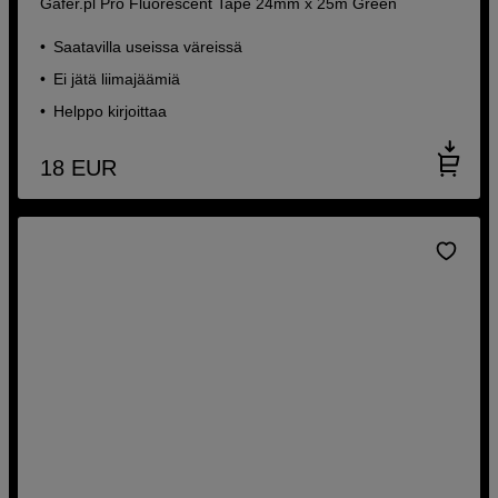
Gafer.pl Pro Fluorescent Tape 24mm x 25m Green
Saatavilla useissa väreissä
Ei jätä liimajäämiä
Helppo kirjoittaa
18
EUR