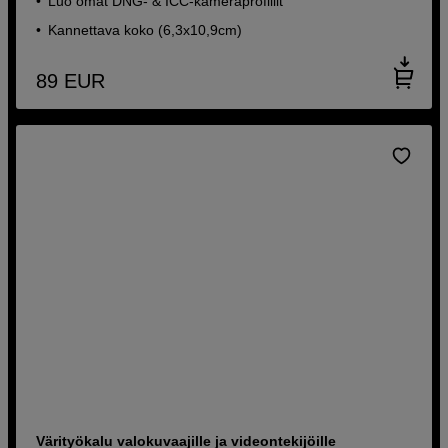
Luo omat DNG- & ICC-kameraprofiilit
Kannettava koko (6,3x10,9cm)
89
EUR
Värityökalu valokuvaajille ja videontekijöille