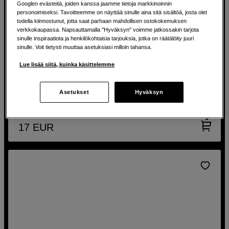
Googlen evästeitä, joiden kanssa jaamme tietoja markkinoinnin
personoimiseksi. Tavoitteemme on näyttää sinulle aina sitä sisältöä, josta olet
todella kiinnostunut, jotta saat parhaan mahdollisen ostokokemuksen
verkkokaupassa. Napsauttamalla "Hyväksyn" voimme jatkossakin tarjota
Savua purkissa
sinulle inspiraatiota ja henkilökohtaisia tarjouksia, jotka on räätälöity juuri
sinulle. Voit tietysti muuttaa asetuksiasi milloin tahansa.
Atmosphere Aerosol Haze Spray
Lue lisää siitä, kuinka käsittelemme
Luo tunnelmallinen ja tehosteellinen ilmapiiri.
Nopea, helppokäyttöinen ja turvallinen.
Asetukset
Hyväksyn
Hajuton ja myrkytön savu.
17
EUR