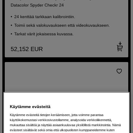
Datacolor Spyder Checkr 24
24 kenttää tarkkaan kalibrointiin.
Toimii sekä valokuvaukseen että videokuvaukseen.
Tarkat värit jokaisessa kuvassa.
52,152
EUR
Käytämme evästeitä
Käytämme evästeitä tietojen keräämiseen, jotta voimme parantaa
käyttökokemustasi verkkosivustollamme, analysoida verkkoliikennettä,
mukauttaa sisältöä ja näyttää asiaankuuluvaa yksilöllistä markkinointia. Nämä
evästeet sisältävät sekä omia että ulkopuolisten kumppaneidemme kuten