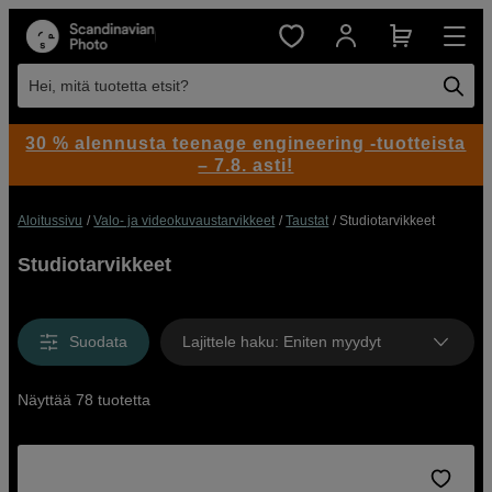
Hei, mitä tuotetta etsit?
30 % alennusta teenage engineering -tuotteista
– 7.8. asti!
Aloitussivu
Valo- ja videokuvaustarvikkeet
Taustat
Studiotarvikkeet
Studiotarvikkeet
Suodata
Lajittele haku
:
Eniten myydyt
Näyttää 78 tuotetta