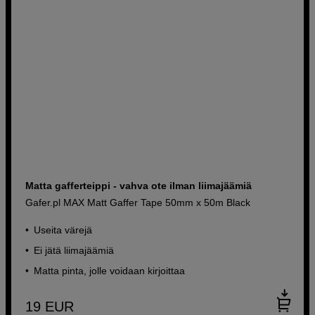
Matta gafferteippi - vahva ote ilman liimajäämiä
Gafer.pl MAX Matt Gaffer Tape 50mm x 50m Black
Useita värejä
Ei jätä liimajäämiä
Matta pinta, jolle voidaan kirjoittaa
19
EUR