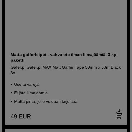
Matta gafferteippi - vahva ote ilman liimajäämiä, 3 kpl
paketti
Gafer.pl Gafer.pl MAX Matt Gaffer Tape 50mm x 50m Black
3x
Useita värejä
Ei jätä liimajäämiä
Matta pinta, jolle voidaan kirjoittaa
49
EUR