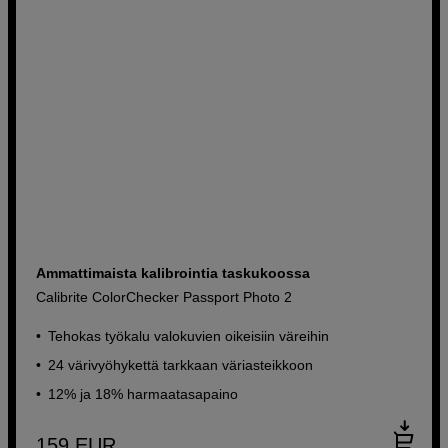
Ammattimaista kalibrointia taskukoossa
Calibrite ColorChecker Passport Photo 2
Tehokas työkalu valokuvien oikeisiin väreihin
24 värivyöhykettä tarkkaan väriasteikkoon
12% ja 18% harmaatasapaino
159
EUR