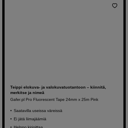
Teippi elokuva- ja valokuvatuotantoon – kiinnitä,
merkitse ja nimeä
Gafer.pl Pro Fluorescent Tape 24mm x 25m Pink
Saatavilla useissa väreissä
Ei jätä liimajäämiä
Helppo kirjoittaa