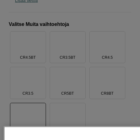
Lisää tietoa
Valitse Muita vaihtoehtoja
CR4.5BT
CR3.5BT
CR4.5
CR3.5
CR5BT
CR8BT