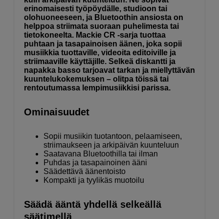
erinomaisesti työpöydälle, studioon tai
olohuoneeseen, ja Bluetoothin ansiosta on
helppoa striimata suoraan puhelimesta tai
tietokoneelta. Mackie CR -sarja tuottaa
puhtaan ja tasapainoisen äänen, joka sopii
musiikkia tuottaville, videoita editoiville ja
striimaaville käyttäjille. Selkeä diskantti ja
napakka basso tarjoavat tarkan ja miellyttävän
kuuntelukokemuksen – olitpa töissä tai
rentoutumassa lempimusiikkisi parissa.
Ominaisuudet
Sopii musiikin tuotantoon, pelaamiseen,
striimaukseen ja arkipäivän kuunteluun
Saatavana Bluetoothilla tai ilman
Puhdas ja tasapainoinen ääni
Säädettävä äänentoisto
Kompakti ja tyylikäs muotoilu
Säädä ääntä yhdellä selkeällä
säätimellä