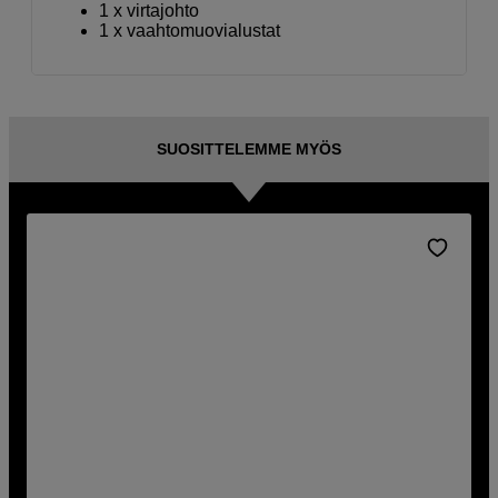
1 x virtajohto
1 x vaahtomuovialustat
SUOSITTELEMME MYÖS