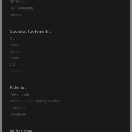
SP Tykkää
SP Community
Käytetyt
Suositut tuotemerkit
Canon
Sony
Fujifilm
Nikon
DJI
Godox
Palvelut
Yritysmyynti
Vaihtokaupat ja käytetyt tuotteet
Lahjakortti
Kuvataide
Valitse maa