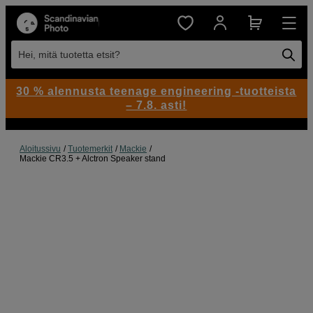
Hei, mitä tuotetta etsit?
30 % alennusta teenage engineering -tuotteista
– 7.8. asti!
Aloitussivu
Tuotemerkit
Mackie
Mackie CR3.5 + Alctron Speaker stand