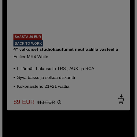
SÄÄSTÄ 30 EUR
BACK TO WORK
4" valkoiset studiokaiuttimet neutraalilla vasteella
Edifier MR4 White
Liitännät: balansoitu TRS-, AUX- ja RCA
Syvä basso ja selkeä diskantti
Kokonaisteho 21+21 wattia
89
EUR
119
EUR