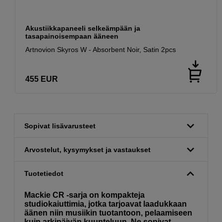
Akustiikkapaneeli selkeämpään ja
tasapainoisempaan ääneen
Artnovion Skyros W - Absorbent Noir, Satin 2pcs
455
EUR
Sopivat lisävarusteet
Arvostelut, kysymykset ja vastaukset
Tuotetiedot
Mackie CR -sarja on kompakteja
studiokaiuttimia, jotka tarjoavat laadukkaan
äänen niin musiikin tuotantoon, pelaamiseen
kuin arkipäivän kuunteluun. Ne sopivat