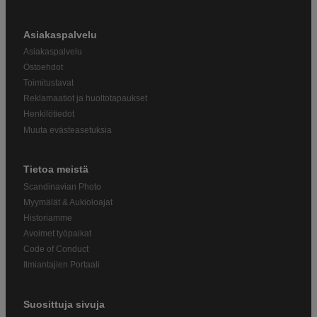
Asiakaspalvelu
Asiakaspalvelu
Ostoehdot
Toimitustavat
Reklamaatiot ja huoltotapaukset
Henkilötiedot
Muuta evästeasetuksia
Tietoa meistä
Scandinavian Photo
Myymälät & Aukioloajat
Historiamme
Avoimet työpaikat
Code of Conduct
Ilmiantajien Portaali
Suosittuja sivuja