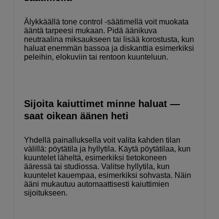
Älykkäällä tone control -säätimellä voit muokata
ääntä tarpeesi mukaan. Pidä äänikuva
neutraalina miksaukseen tai lisää korostusta, kun
haluat enemmän bassoa ja diskanttia esimerkiksi
peleihin, elokuviin tai rentoon kuunteluun.
Sijoita kaiuttimet minne haluat —
saat oikean äänen heti
Yhdellä painalluksella voit valita kahden tilan
välillä: pöytätila ja hyllytila. Käytä pöytätilaa, kun
kuuntelet läheltä, esimerkiksi tietokoneen
ääressä tai studiossa. Valitse hyllytila, kun
kuuntelet kauempaa, esimerkiksi sohvasta. Näin
ääni mukautuu automaattisesti kaiuttimien
sijoitukseen.