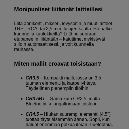
Monipuoliset liitännät laitteillesi
Liitä äänikortti, mikseri, levysoitin ja muut laitteet
TRS-, RCA- tai 3,5 mm -tulojen kautta. Haluatko
kuunnella kuulokkeilla? Liitä ne suoraan
etupaneelin liitäntään – kaiuttimet mykistyvät
silloin automaattisesti, ja voit kuunnella
rauhassa.
Miten mallit eroavat toisistaan?
CR3.5
– Kompakti malli, jossa on 3,5
tuuman elementti ja kaapeliyhteys.
Täydellinen pienempiin tiloihin.
CR3.5BT
– Sama kuin CR3.5, mutta
Bluetoothilla langattomaan toistoon.
CR4.5
– Hiukan suurempi elementti (4,5")
tuottaa täyteläisemmän äänen. Sopii, kun
haluat enemmän potkua ilman Bluetoothia.