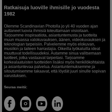
Ratkaisuja luoville ihmisille jo vuodesta
1982
Olemme Scandinavian Photolla jo yli 40 vuoden ajan
auttaneet luovia ihmisiä toteuttamaan visioitaan.
Tarjoamme inspiraatiota, asiantuntemusta ja tuotteita
muun muassa valokuvauksen, äänen, videokuvauksen ja
teknologian tarpeisiin. Palvelemme myös elokuvan,
musiikin ja taiteen harrastajia. Oikeilla työkaluilla ideat
muuttuvat todellisuudeksi. Autamme sinua valitsemaan
tuotteet, jotka vastaavat tarpeitasi. Tarjoamme
korkealaatuisten tuotteiden lisäksi myös henkilökohtaista
ja asiantuntevaa palvelua. Asiantuntemuksemme ja
sitoutumisemme takaavat, että löydät juuri sinulle sopivan
varustuksen.
Seuraa meitä: