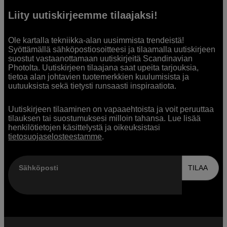
Liity uutiskirjeemme tilaajaksi!
Ole kartalla tekniikka-alan uusimmista trendeistä!
Syöttämällä sähköpostiosoitteesi ja tilaamalla uutiskirjeen
suostut vastaanottamaan uutiskirjeitä Scandinavian
Photolta. Uutiskirjeen tilaajana saat upeita tarjouksia,
tietoa alan johtavien tuotemerkkien kuulumisista ja
uutuuksista sekä tietysti runsaasti inspiraatiota.
Uutiskirjeen tilaaminen on vapaaehtoista ja voit peruuttaa
tilauksen tai suostumuksesi milloin tahansa. Lue lisää
henkilötietojen käsittelystä ja oikeuksistasi
tietosuojaselosteestamme
.
Sähköposti
TILAA