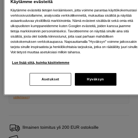
Käytämme evästeitä
225
EUR
Käytämme evästeitä tietojen keräämiseen, jotta voimme parantaa käyttökokemustasi
verkkosivustollamme, analysoida verkkoliikennettä, mukauttaa sisältöä ja näyttää
asiaankuuluvaa yksilöllistä markkinointia. Nämä evästeet sisältävät sekä omia että
Määrä
Lisää ostoskoriin
ulkopuolisten kumppaneidemme kuten Googlen evästeitä, joiden kanssa jaamme
tietoja markkinoinnin personoimiseksi. Tavoitteemme on näyttää sinulle aina sitä
sisältöä, josta olet todella kiinnostunut, jotta saat parhaan mahdollisen
ostokokemuksen verkkokaupassa. Napsauttamalla "Hyväksyn" voimme jatkossakin
tarjota sinulle inspiraatiota ja henkilökohtaisia tarjouksia, jotka on räätälöity juuri sinulle
Maksa Svea-erämaksulla
Voit tietysti muuttaa asetuksiasi milloin tahansa.
Esimerkki: 36 kk, 8 EUR/kk, yhteensä 293 EUR, todellinen vuosikorko
Lue lisää siitä, kuinka käsittelemme
19,07 %
Avausmaksu 5 EUR, laskutusmaksu 0 EUR/kk lisäksi
Lainaaminen maksaa!
Jos et pysty maksamaan velkaa ajoissa, saatat
Asetukset
Hyväksyn
saada maksuhäiriömerkinnän. Se voi vaikeuttaa asunnon vuokraamista,
liittymien tekemistä ja uusien lainojen saamista. Apua saat kuntasi talous- ja
velkaneuvonnasta. Yhteystiedot löydät sivulta
kkv.fi (avautuu uuteen
välilehteen)
Ilmainen toimitus yli 200 EUR ostoksille