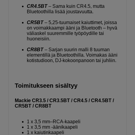
CR4.5BT
– Sama kuin CR4.5, mutta
Bluetoothilla lisää joustavuutta.
CR5BT
– 5,25-tuumaiset kaiuttimet, joissa
on voimakkaampi ääni ja Bluetooth – hyvä
väliaskel suuremmille työpöydille tai
huoneisiin.
CR8BT
– Sarjan suurin malli 8 tuuman
elementillä ja Bluetoothilla. Voimakas ääni
kotistudioon, DJ-kokoonpanoon tai juhliin.
Toimitukseen sisältyy
Mackie CR3.5 / CR3.5BT / CR4.5 / CR4.5BT /
CR5BT / CR8BT
1 x 3,5 mm–RCA-kaapeli
1 x 3,5 mm -äänikaapeli
1 x kaiutinkaapeli