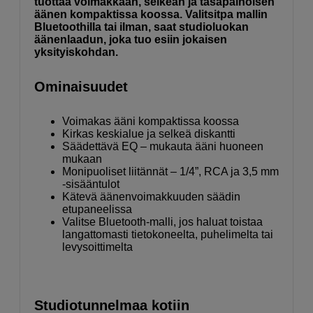
tuottaa voimakkaan, selkeän ja tasapainoisen
äänen kompaktissa koossa. Valitsitpa mallin
Bluetoothilla tai ilman, saat studioluokan
äänenlaadun, joka tuo esiin jokaisen
yksityiskohdan.
Ominaisuudet
Voimakas ääni kompaktissa koossa
Kirkas keskialue ja selkeä diskantti
Säädettävä EQ – mukauta ääni huoneen
mukaan
Monipuoliset liitännät – 1/4”, RCA ja 3,5 mm
-sisääntulot
Kätevä äänenvoimakkuuden säädin
etupaneelissa
Valitse Bluetooth-malli, jos haluat toistaa
langattomasti tietokoneelta, puhelimelta tai
levysoittimelta
Studiotunnelmaa kotiin