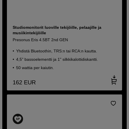
Studiomonitorit luoville tekijöille, pelaajille ja
musiikintekijöille
Presonus Eris 4.5BT 2nd GEN
Yhdistä Bluetoothin, TRS:n tai RCA:n kautta.
4,5" bassoelementti ja 1" silkkikalottidiskantti.
50 wattia per kaiutin.
162
EUR