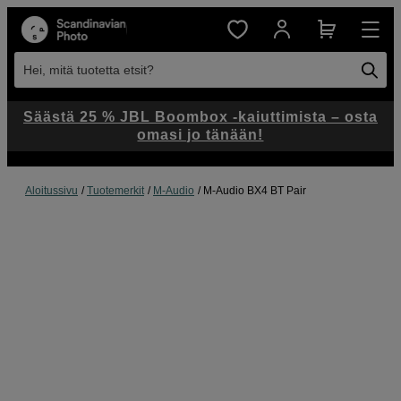
Hei, mitä tuotetta etsit?
Säästä 25 % JBL Boombox -kaiuttimista – osta
omasi jo tänään!
Aloitussivu
Tuotemerkit
M-Audio
M-Audio BX4 BT Pair