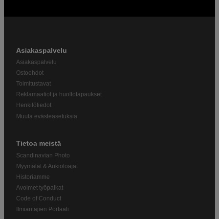
Asiakaspalvelu
Asiakaspalvelu
Ostoehdot
Toimitustavat
Reklamaatiot ja huoltotapaukset
Henkilötiedot
Muuta evästeasetuksia
Tietoa meistä
Scandinavian Photo
Myymälät & Aukioloajat
Historiamme
Avoimet työpaikat
Code of Conduct
Ilmiantajien Portaali