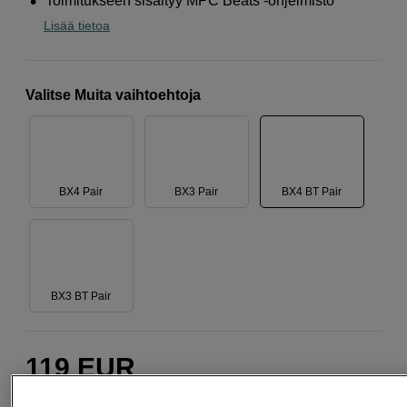
Toimitukseen sisältyy MPC Beats -ohjelmisto
Lisää tietoa
Valitse Muita vaihtoehtoja
BX4 Pair
BX3 Pair
BX4 BT Pair
BX3 BT Pair
119
EUR
Määrä