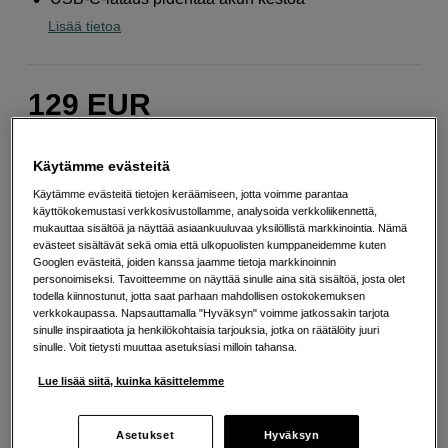
Lisää tietoa
129
EUR
Määrä
Lisää ostoskoriin
Käytämme evästeitä
Käytämme evästeitä tietojen keräämiseen, jotta voimme parantaa
käyttökokemustasi verkkosivustollamme, analysoida verkkoliikennettä,
mukauttaa sisältöä ja näyttää asiaankuuluvaa yksilöllistä markkinointia. Nämä
Maksa Svea-erämaksulla
evästeet sisältävät sekä omia että ulkopuolisten kumppaneidemme kuten
Esimerkki: 36 kk, 5 EUR/kk, yhteensä 185 EUR, todellinen vuosikorko
Googlen evästeitä, joiden kanssa jaamme tietoja markkinoinnin
19,07 %
personoimiseksi. Tavoitteemme on näyttää sinulle aina sitä sisältöä, josta olet
todella kiinnostunut, jotta saat parhaan mahdollisen ostokokemuksen
Avausmaksu 5 EUR, laskutusmaksu 0 EUR/kk lisäksi
verkkokaupassa. Napsauttamalla "Hyväksyn" voimme jatkossakin tarjota
sinulle inspiraatiota ja henkilökohtaisia tarjouksia, jotka on räätälöity juuri
Lainaaminen maksaa!
Jos et pysty maksamaan velkaa ajoissa, saatat
saada maksuhäiriömerkinnän. Se voi vaikeuttaa asunnon vuokraamista,
sinulle. Voit tietysti muuttaa asetuksiasi milloin tahansa.
liittymien tekemistä ja uusien lainojen saamista. Apua saat kuntasi talous- ja
velkaneuvonnasta. Yhteystiedot löydät sivulta
kkv.fi (avautuu uuteen
Lue lisää siitä, kuinka käsittelemme
välilehteen)
Asetukset
Hyväksyn