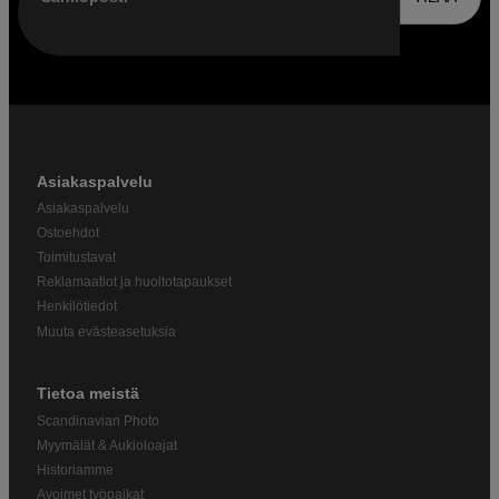
Asiakaspalvelu
Asiakaspalvelu
Ostoehdot
Toimitustavat
Reklamaatiot ja huoltotapaukset
Henkilötiedot
Muuta evästeasetuksia
Tietoa meistä
Scandinavian Photo
Myymälät & Aukioloajat
Historiamme
Avoimet työpaikat