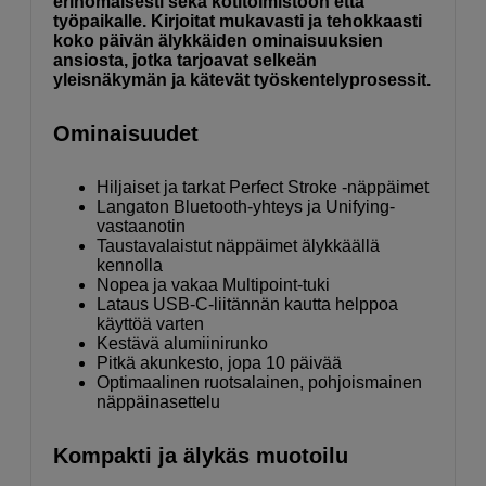
erinomaisesti sekä kotitoimistoon että
työpaikalle. Kirjoitat mukavasti ja tehokkaasti
koko päivän älykkäiden ominaisuuksien
ansiosta, jotka tarjoavat selkeän
yleisnäkymän ja kätevät työskentelyprosessit.
Ominaisuudet
Hiljaiset ja tarkat Perfect Stroke -näppäimet
Langaton Bluetooth-yhteys ja Unifying-
vastaanotin
Taustavalaistut näppäimet älykkäällä
kennolla
Nopea ja vakaa Multipoint-tuki
Lataus USB-C-liitännän kautta helppoa
käyttöä varten
Kestävä alumiinirunko
Pitkä akunkesto, jopa 10 päivää
Optimaalinen ruotsalainen, pohjoismainen
näppäinasettelu
Kompakti ja älykäs muotoilu