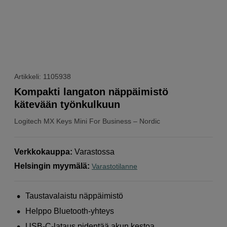
Artikkeli: 1105938
Kompakti langaton näppäimistö
kätevään työnkulkuun
Logitech
MX Keys Mini For Business – Nordic
Verkkokauppa
:
Varastossa
Helsingin myymälä
:
Varastotilanne
Taustavalaistu näppäimistö
Helppo Bluetooth-yhteys
USB-C-lataus pidentää akun kestoa