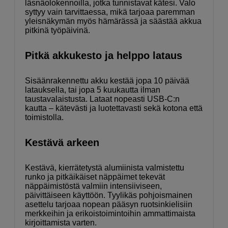
läsnäolokennoilla, jotka tunnistavat kätesi. Valo
syttyy vain tarvittaessa, mikä tarjoaa paremman
yleisnäkymän myös hämärässä ja säästää akkua
pitkinä työpäivinä.
Pitkä akkukesto ja helppo lataus
Sisäänrakennettu akku kestää jopa 10 päivää
latauksella, tai jopa 5 kuukautta ilman
taustavalaistusta. Lataat nopeasti USB-C:n
kautta – kätevästi ja luotettavasti sekä kotona että
toimistolla.
Kestävä arkeen
Kestävä, kierrätetystä alumiinista valmistettu
runko ja pitkäikäiset näppäimet tekevät
näppäimistöstä valmiin intensiiviseen,
päivittäiseen käyttöön. Tyylikäs pohjoismainen
asettelu tarjoaa nopean pääsyn ruotsinkielisiin
merkkeihin ja erikoistoimintoihin ammattimaista
kirjoittamista varten.