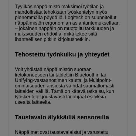
Tyylikäs näppäimistö maksimoi työtilan ja
mahdollistaa tehokkaan työskentelyn myös
pienemmällä pöydällä. Logitech on suunnitellut
näppäimistön ergonomian asiantuntemuksellaan
– jokainen näppäin on muotoiltu tarkkuuden ja
mukavuuden ehdoilla, mikä tekee siitä
ihanteellisen pitkiin kirjoitushetkiin.
Tehostettu työnkulku ja yhteydet
Voit yhdistää näppäimistön suoraan
tietokoneeseen tai tablettiin Bluetoothin tai
Unifying-vastaanottimen kautta, ja Multipoint-
ominaisuuden ansiosta vaihdat saumattomasti
laitteiden välillä. Tämä on kätevä ratkaisu, kun
työskentelet joustavasti tai ohjaat esityksiä
usealta laitteelta.
Taustavalo älykkäillä sensoreilla
Näppäimet ovat taustavalaistut ja varustettu