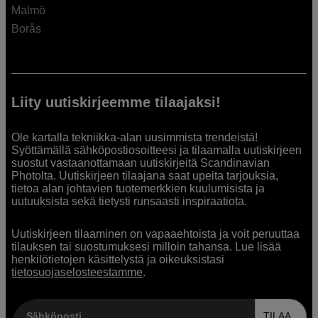
Malmö
Borås
Liity uutiskirjeemme tilaajaksi!
Ole kartalla tekniikka-alan uusimmista trendeistä!
Syöttämällä sähköpostiosoitteesi ja tilaamalla uutiskirjeen
suostut vastaanottamaan uutiskirjeitä Scandinavian
Photolta. Uutiskirjeen tilaajana saat upeita tarjouksia,
tietoa alan johtavien tuotemerkkien kuulumisista ja
uutuuksista sekä tietysti runsaasti inspiraatiota.
Uutiskirjeen tilaaminen on vapaaehtoista ja voit peruuttaa
tilauksen tai suostumuksesi milloin tahansa. Lue lisää
henkilötietojen käsittelystä ja oikeuksistasi
tietosuojaselosteestamme
.
Sähköposti
TILAA