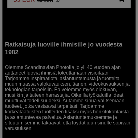
89
EUR
Ratkaisuja luoville ihmisille jo vuodesta
1982
Olemme Scandinavian Photolla jo yli 40 vuoden ajan
auttaneet luovia ihmisiä toteuttamaan visioitaan.
Tarjoamme inspiraatiota, asiantuntemusta ja tuotteita
muun muassa valokuvauksen, äänen, videokuvauksen ja
teknologian tarpeisiin. Palvelemme myös elokuvan,
musiikin ja taiteen harrastajia. Oikeilla työkaluilla ideat
muuttuvat todellisuudeksi. Autamme sinua valitsemaan
tuotteet, jotka vastaavat tarpeitasi. Tarjoamme
korkealaatuisten tuotteiden lisäksi myös henkilökohtaista
ja asiantuntevaa palvelua. Asiantuntemuksemme ja
sitoutumisemme takaavat, että löydät juuri sinulle sopivan
varustuksen.