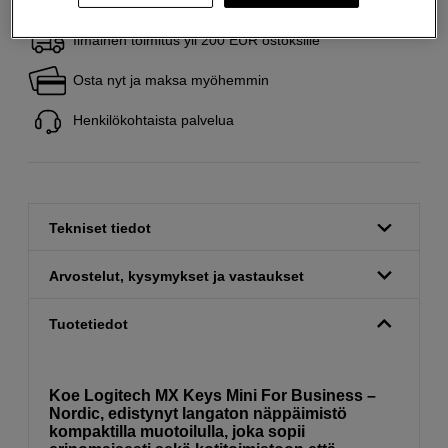
Ilmainen toimitus yli 200 EUR ostoksille
Osta nyt ja maksa myöhemmin
Henkilökohtaista palvelua
Tekniset tiedot
Arvostelut, kysymykset ja vastaukset
Tuotetiedot
Koe Logitech MX Keys Mini For Business –
Nordic, edistynyt langaton näppäimistö
kompaktilla muotoilulla, joka sopii