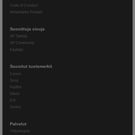
Code of Conduct
Ilmiantajien Portaali
Suosittuja sivuja
SP Tykkää
SP Community
Käytetyt
Suositut tuotemerkit
Canon
Sony
Fujifilm
Nikon
DJI
Godox
Palvelut
Yritysmyynti