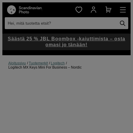
Hei, mitä tuotetta etsit?
Säästä 25 % JBL Boombox -kaiuttimista – osta
omasi jo tänään!
Aloitussivu
Tuotemerkit
Logitech
Logitech MX Keys Mini For Business – Nordic