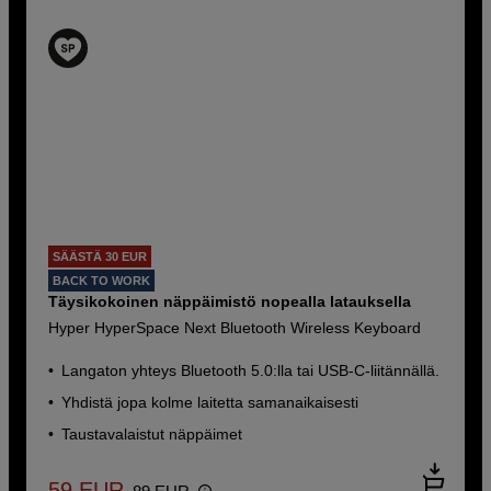
SÄÄSTÄ 30 EUR
BACK TO WORK
Täysikokoinen näppäimistö nopealla latauksella
Hyper HyperSpace Next Bluetooth Wireless Keyboard
Langaton yhteys Bluetooth 5.0:lla tai USB-C-liitännällä.
Yhdistä jopa kolme laitetta samanaikaisesti
Taustavalaistut näppäimet
59
EUR