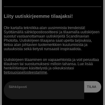
Liity uutiskirjeemme tilaajaksi!
Ole kartalla tekniikka-alan uusimmista trendeistä!
Syöttämällä sähköpostiosoitteesi ja tilaamalla uutiskirjeen
suostut vastaanottamaan uutiskirjeitä Scandinavian
Photolta. Uutiskirjeen tilaajana saat upeita tarjouksia,
tietoa alan johtavien tuotemerkkien kuulumisista ja
uutuuksista sekä tietysti runsaasti inspiraatiota.
Uutiskirjeen tilaaminen on vapaaehtoista ja voit peruuttaa
tilauksen tai suostumuksesi milloin tahansa. Lue lisää
henkilötietojen käsittelystä ja oikeuksistasi
tietosuojaselosteestamme
.
Sähköposti
TILAA