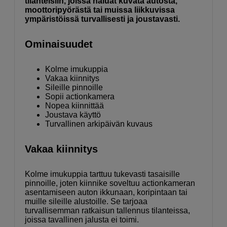
tilanteisiin, joissa haluat kuvata autosta,
moottoripyörästä tai muissa liikkuvissa
ympäristöissä turvallisesti ja joustavasti.
Ominaisuudet
Kolme imukuppia
Vakaa kiinnitys
Sileille pinnoille
Sopii actionkamera
Nopea kiinnittää
Joustava käyttö
Turvallinen arkipäivän kuvaus
Vakaa kiinnitys
Kolme imukuppia tarttuu tukevasti tasaisille
pinnoille, joten kiinnike soveltuu actionkameran
asentamiseen auton ikkunaan, koripintaan tai
muille sileille alustoille. Se tarjoaa
turvallisemman ratkaisun tallennus tilanteissa,
joissa tavallinen jalusta ei toimi.