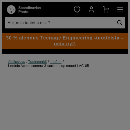
Hei, mitä tuotetta etsit?
30 % alennus Teenage Engineering -tuotteista –
osta nyt!
Aloitussivu
Tuotemerkit
Leofoto
Leofoto Action camera 3-suction cup mount LAC-05