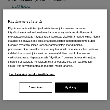
Lisää tietoa
Käytämme evästeitä
89
EUR
Käytämme evästeitä tietojen keräämiseen, jotta voimme parantaa
käyttökokemustasi verkkosivustollamme, analysoida verkkoliikennettä,
Määrä
mukauttaa sisältöä ja näyttää asiaankuuluvaa yksilöllistä markkinointia. Nämä
Lisää ostoskoriin
evästeet sisältävät sekä omia että ulkopuolisten kumppaneidemme kuten
Googlen evästeitä, joiden kanssa jaamme tietoja markkinoinnin
personoimiseksi. Tavoitteemme on näyttää sinulle aina sitä sisältöä, josta olet
todella kiinnostunut, jotta saat parhaan mahdollisen ostokokemuksen
Maksa Svea-erämaksulla
verkkokaupassa. Napsauttamalla "Hyväksyn" voimme jatkossakin tarjota
sinulle inspiraatiota ja henkilökohtaisia tarjouksia, jotka on räätälöity juuri
Esimerkki: 36 kk, 3 EUR/kk, yhteensä 113 EUR, todellinen vuosikorko
sinulle. Voit tietysti muuttaa asetuksiasi milloin tahansa.
19,07 %
Avausmaksu 5 EUR, laskutusmaksu 0 EUR/kk lisäksi
Lue lisää siitä, kuinka käsittelemme
Lainaaminen maksaa!
Jos et pysty maksamaan velkaa ajoissa, saatat
saada maksuhäiriömerkinnän. Se voi vaikeuttaa asunnon vuokraamista,
Asetukset
Hyväksyn
liittymien tekemistä ja uusien lainojen saamista. Apua saat kuntasi talous- ja
velkaneuvonnasta. Yhteystiedot löydät sivulta
kkv.fi (avautuu uuteen
välilehteen)