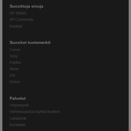
Suosittuja sivuja
SP Tykkää
SP Community
Käytetyt
Suositut tuotemerkit
Canon
Sony
Fujifilm
Nikon
DJI
Godox
Palvelut
Yritysmyynti
Vaihtokaupat ja käytetyt tuotteet
Lahjakortti
Kuvataide