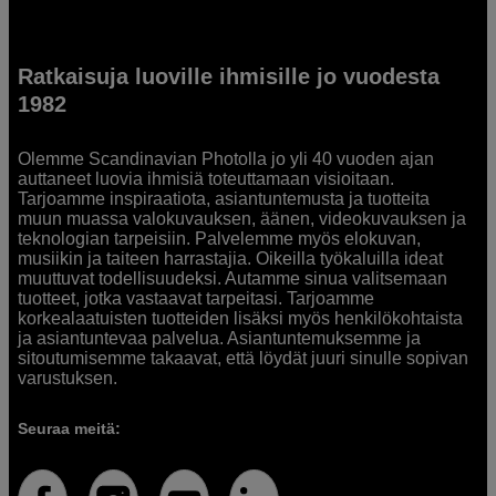
Ratkaisuja luoville ihmisille jo vuodesta
1982
Olemme Scandinavian Photolla jo yli 40 vuoden ajan
auttaneet luovia ihmisiä toteuttamaan visioitaan.
Tarjoamme inspiraatiota, asiantuntemusta ja tuotteita
muun muassa valokuvauksen, äänen, videokuvauksen ja
teknologian tarpeisiin. Palvelemme myös elokuvan,
musiikin ja taiteen harrastajia. Oikeilla työkaluilla ideat
muuttuvat todellisuudeksi. Autamme sinua valitsemaan
tuotteet, jotka vastaavat tarpeitasi. Tarjoamme
korkealaatuisten tuotteiden lisäksi myös henkilökohtaista
ja asiantuntevaa palvelua. Asiantuntemuksemme ja
sitoutumisemme takaavat, että löydät juuri sinulle sopivan
varustuksen.
Seuraa meitä: