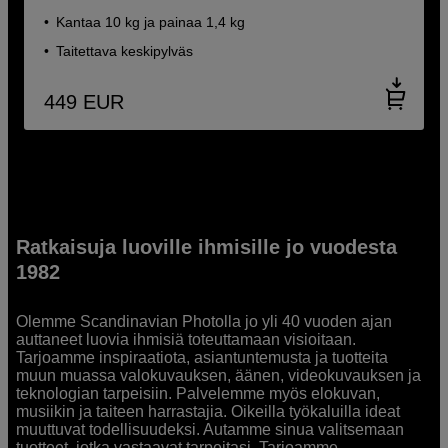
Kantaa 10 kg ja painaa 1,4 kg
Taitettava keskipylväs
449
EUR
Ratkaisuja luoville ihmisille jo vuodesta
1982
Olemme Scandinavian Photolla jo yli 40 vuoden ajan
auttaneet luovia ihmisiä toteuttamaan visioitaan.
Tarjoamme inspiraatiota, asiantuntemusta ja tuotteita
muun muassa valokuvauksen, äänen, videokuvauksen ja
teknologian tarpeisiin. Palvelemme myös elokuvan,
musiikin ja taiteen harrastajia. Oikeilla työkaluilla ideat
muuttuvat todellisuudeksi. Autamme sinua valitsemaan
tuotteet, jotka vastaavat tarpeitasi. Tarjoamme