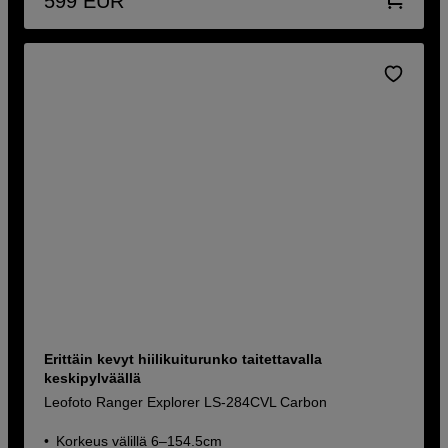
599
EUR
Erittäin kevyt hiilikuiturunko taitettavalla
keskipylväällä
Leofoto Ranger Explorer LS-284CVL Carbon
Korkeus välillä 6–154.5cm