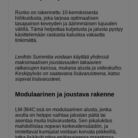
Runko on rakennettu 10-kerroksisesta
hiilikuidusta, joka tarjoaa optimaalisen
tasapainon keveyden ja äärimmäisen lujuuden
välillä. Tämä helpottaa kuljetusta ja jalusta pystyy
käsittelemään raskasta kalustoa vakautta
tinkimättä.
Leofoto Summitia voidaan käyttää yhdessä
maksimaalisen joustavuuden takaavien
ratkaisujen kanssa, mukana alusta ja videokulho.
Keskipylväs on saatavana lisävarusteena, katso
sopivat lisävarusteet.
Modulaarinen ja joustava rakenne
LM-364C:ssä on modulaarinen alusta, jonka
avulla on helppo vaihtaa jalustan päitä tai
asentaa muita lisävarusteita. Sen pikalukitus
mahdollistaa nopean korkeudensäädön, ja
irrotettavat kumijalat voidaan korvata piikkeillä,
jotka lisäävät pitoa epätasaisessa maastossa.