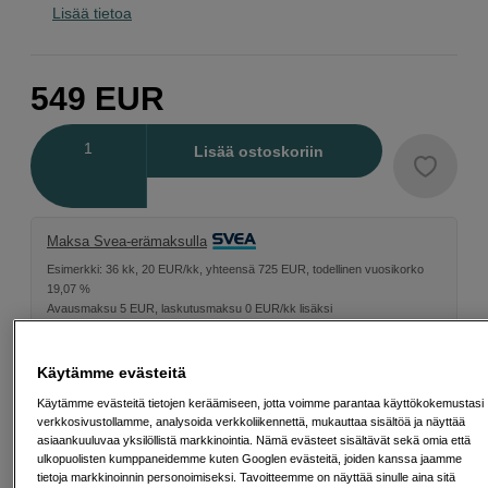
Lisää tietoa
549
EUR
Määrä
Lisää ostoskoriin
Maksa Svea-erämaksulla
Esimerkki: 36 kk, 20 EUR/kk, yhteensä 725 EUR, todellinen vuosikorko
19,07 %
Avausmaksu 5 EUR, laskutusmaksu 0 EUR/kk lisäksi
Lainaaminen maksaa!
Jos et pysty maksamaan velkaa ajoissa, saatat
saada maksuhäiriömerkinnän. Se voi vaikeuttaa asunnon vuokraamista,
Käytämme evästeitä
liittymien tekemistä ja uusien lainojen saamista. Apua saat kuntasi talous- ja
velkaneuvonnasta. Yhteystiedot löydät sivulta
kkv.fi (avautuu uuteen
Käytämme evästeitä tietojen keräämiseen, jotta voimme parantaa käyttökokemustasi
välilehteen)
verkkosivustollamme, analysoida verkkoliikennettä, mukauttaa sisältöä ja näyttää
asiaankuuluvaa yksilöllistä markkinointia. Nämä evästeet sisältävät sekä omia että
ulkopuolisten kumppaneidemme kuten Googlen evästeitä, joiden kanssa jaamme
tietoja markkinoinnin personoimiseksi. Tavoitteemme on näyttää sinulle aina sitä