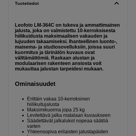
Tuotetiedot
Leofoto LM-364C on tukeva ja ammattimainen
jalusta, joka on valmistettu 10-kerroksisesta
hiilikuidusta maksimaalisen vakauden ja
lujuuden takaamiseksi. Ihanteellinen luonto-,
maisema- ja studiosovelluksiin, joissa suuri
kuormitus ja tärinätön kuvaus ovat
välttämättömiä. Raskaan alustan ja
modulaarisen rakenteen ansiosta voit
mukauttaa jalustan tarpeidesi mukaan.
Ominaisuudet
Erittäin vakaa 10-kerroksinen
hiilikuitujalusta
Maksimikuorma jopa 25 kg
Levitettävä jalka matalaan kuvaukseen
Säädettävät jalkalukot nopeaa säätöä
varten
Yhteensopiva erilaisten jalustapäiden