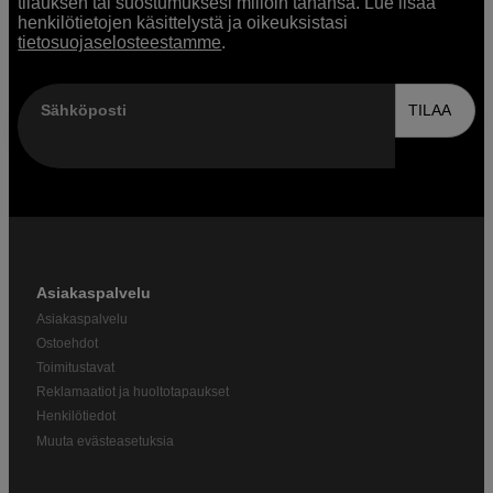
tilauksen tai suostumuksesi milloin tahansa. Lue lisää
henkilötietojen käsittelystä ja oikeuksistasi
tietosuojaselosteestamme
.
Sähköposti
TILAA
Asiakaspalvelu
Asiakaspalvelu
Ostoehdot
Toimitustavat
Reklamaatiot ja huoltotapaukset
Henkilötiedot
Muuta evästeasetuksia