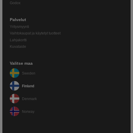
Godox
Palvelut
Yritysmyynti
Vaihtokaupat ja käytetyt tuotteet
Lahjakortti
Kuvataide
Valitse maa
Sweden
Finland
Denmark
Norway