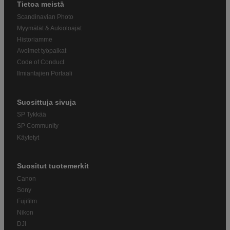
Tietoa meistä
Scandinavian Photo
Myymälät & Aukioloajat
Historiamme
Avoimet työpaikat
Code of Conduct
Ilmiantajien Portaali
Suosittuja sivuja
SP Tykkää
SP Community
Käytetyt
Suositut tuotemerkit
Canon
Sony
Fujifilm
Nikon
DJI