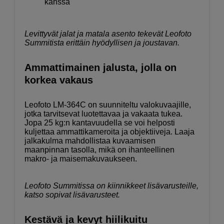
kanssa
Levittyvät jalat ja matala asento tekevät Leofoto
Summitista erittäin hyödyllisen ja joustavan.
Ammattimainen jalusta, jolla on
korkea vakaus
Leofoto LM-364C on suunniteltu valokuvaajille,
jotka tarvitsevat luotettavaa ja vakaata tukea.
Jopa 25 kg:n kantavuudella se voi helposti
kuljettaa ammattikameroita ja objektiiveja. Laaja
jalkakulma mahdollistaa kuvaamisen
maanpinnan tasolla, mikä on ihanteellinen
makro- ja maisemakuvaukseen.
Leofoto Summitissa on kiinnikkeet lisävarusteille,
katso sopivat lisävarusteet.
Kestävä ja kevyt hiilikuitu