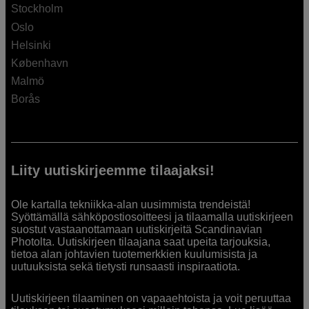
Stockholm
Oslo
Helsinki
København
Malmö
Borås
Liity uutiskirjeemme tilaajaksi!
Ole kartalla tekniikka-alan uusimmista trendeistä!
Syöttämällä sähköpostiosoitteesi ja tilaamalla uutiskirjeen
suostut vastaanottamaan uutiskirjeitä Scandinavian
Photolta. Uutiskirjeen tilaajana saat upeita tarjouksia,
tietoa alan johtavien tuotemerkkien kuulumisista ja
uutuuksista sekä tietysti runsaasti inspiraatiota.
Uutiskirjeen tilaaminen on vapaaehtoista ja voit peruuttaa