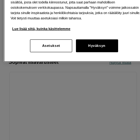
sisältöä, josta olet todella kiinnostunut, jotta saat parhaan mahdollisen
Ilmainen toimitus yli 200 EUR ostoksille
ostokokemuksen verkkokaupassa. Napsauttamalla "Hyväksyn" voimme jatkossakin
tarjota sinulle inspiraatiota ja henkilökohtaisia tarjouksia, jotka on räätälöity juuri sinulle
Voit tietysti muuttaa asetuksiasi milloin tahansa.
Osta nyt ja maksa myöhemmin
Lue lisää siitä, kuinka käsittelemme
Henkilökohtaista palvelua
Asetukset
Hyväksyn
Sopivat lisävarusteet
Näytä lisää