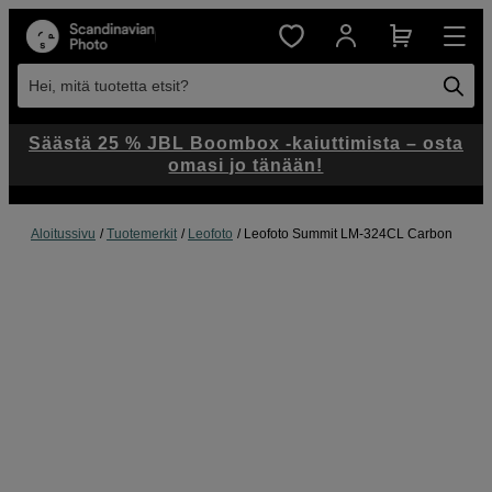
Hei, mitä tuotetta etsit?
Säästä 25 % JBL Boombox -kaiuttimista – osta
omasi jo tänään!
Aloitussivu
Tuotemerkit
Leofoto
Leofoto Summit LM-324CL Carbon