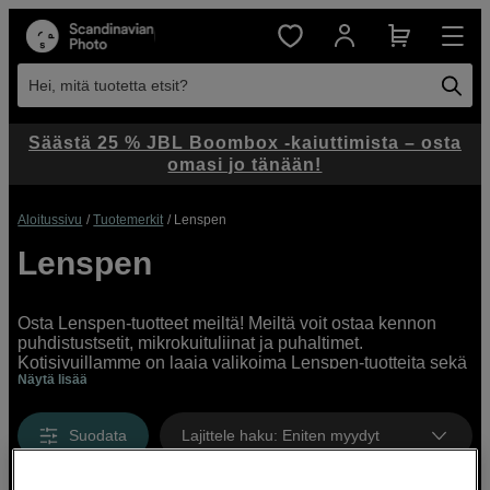
Hei, mitä tuotetta etsit?
Säästä 25 % JBL Boombox -kaiuttimista – osta
omasi jo tänään!
Aloitussivu
Tuotemerkit
Lenspen
Lenspen
Osta Lenspen-tuotteet meiltä! Meiltä voit ostaa kennon
puhdistustsetit, mikrokuituliinat ja puhaltimet.
Kotisivuillamme on laaja valikoima Lenspen-tuotteita sekä
Näytä lisää
ammattikäyttäjille että aloittelijalle.
Suodata
Lajittele haku
:
Eniten myydyt