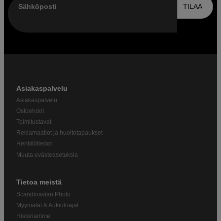
Sähköposti
TILAA
Asiakaspalvelu
Asiakaspalvelu
Ostoehdot
Toimitustavat
Reklamaatiot ja huoltotapaukset
Henkilötiedot
Muuta evästeasetuksia
Tietoa meistä
Scandinavian Photo
Myymälät & Aukioloajat
Historiamme