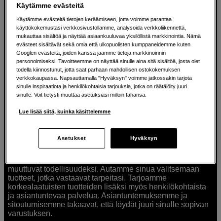
Näyttää 0 tuotetta
Käytämme evästeitä
Käytämme evästeitä tietojen keräämiseen, jotta voimme parantaa
käyttökokemustasi verkkosivustollamme, analysoida verkkoliikennettä,
mukauttaa sisältöä ja näyttää asiaankuuluvaa yksilöllistä markkinointia. Nämä
evästeet sisältävät sekä omia että ulkopuolisten kumppaneidemme kuten
Googlen evästeitä, joiden kanssa jaamme tietoja markkinoinnin
personoimiseksi. Tavoitteemme on näyttää sinulle aina sitä sisältöä, josta olet
todella kiinnostunut, jotta saat parhaan mahdollisen ostokokemuksen
Ratkaisuja luoville ihmisille jo vuodesta
verkkokaupassa. Napsauttamalla "Hyväksyn" voimme jatkossakin tarjota
sinulle inspiraatiota ja henkilökohtaisia tarjouksia, jotka on räätälöity juuri
1982
sinulle. Voit tietysti muuttaa asetuksiasi milloin tahansa.
Lue lisää siitä, kuinka käsittelemme
Olemme Scandinavian Photolla jo yli 40 vuoden ajan
auttaneet luovia ihmisiä toteuttamaan visioitaan.
Tarjoamme inspiraatiota, asiantuntemusta ja tuotteita
Asetukset
Hyväksyn
muun muassa valokuvauksen, äänen, videokuvauksen ja
teknologian tarpeisiin. Palvelemme myös elokuvan,
musiikin ja taiteen harrastajia. Oikeilla työkaluilla ideat
muuttuvat todellisuudeksi. Autamme sinua valitsemaan
tuotteet, jotka vastaavat tarpeitasi. Tarjoamme
korkealaatuisten tuotteiden lisäksi myös henkilökohtaista
ja asiantuntevaa palvelua. Asiantuntemuksemme ja
sitoutumisemme takaavat, että löydät juuri sinulle sopivan
varustuksen.