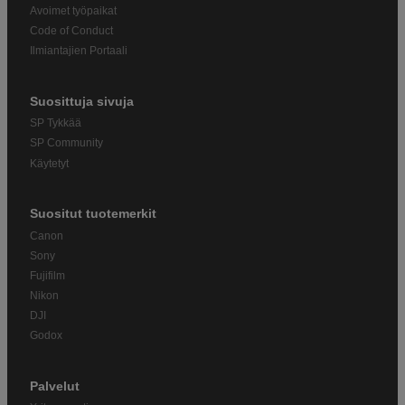
Avoimet työpaikat
Code of Conduct
Ilmiantajien Portaali
Suosittuja sivuja
SP Tykkää
SP Community
Käytetyt
Suositut tuotemerkit
Canon
Sony
Fujifilm
Nikon
DJI
Godox
Palvelut