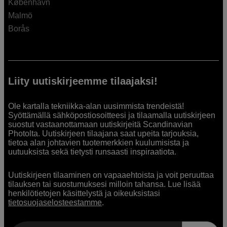
København
Malmö
Borås
Liity uutiskirjeemme tilaajaksi!
Ole kartalla tekniikka-alan uusimmista trendeistä!
Syöttämällä sähköpostiosoitteesi ja tilaamalla uutiskirjeen
suostut vastaanottamaan uutiskirjeitä Scandinavian
Photolta. Uutiskirjeen tilaajana saat upeita tarjouksia,
tietoa alan johtavien tuotemerkkien kuulumisista ja
uutuuksista sekä tietysti runsaasti inspiraatiota.
Uutiskirjeen tilaaminen on vapaaehtoista ja voit peruuttaa
tilauksen tai suostumuksesi milloin tahansa. Lue lisää
henkilötietojen käsittelystä ja oikeuksistasi
tietosuojaselosteestamme
.