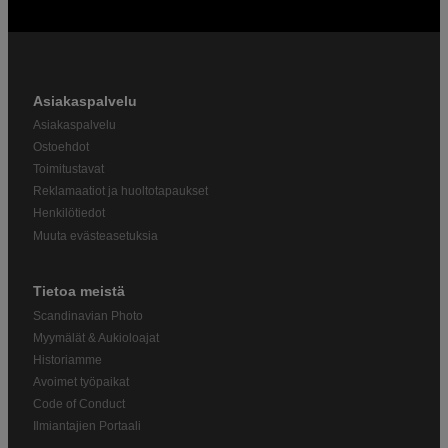
Asiakaspalvelu
Asiakaspalvelu
Ostoehdot
Toimitustavat
Reklamaatiot ja huoltotapaukset
Henkilötiedot
Muuta evästeasetuksia
Tietoa meistä
Scandinavian Photo
Myymälät & Aukioloajat
Historiamme
Avoimet työpaikat
Code of Conduct
Ilmiantajien Portaali