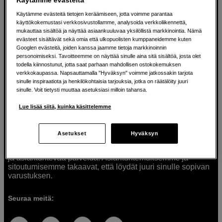
Käytämme evästeitä tietojen keräämiseen, jotta voimme parantaa
käyttökokemustasi verkkosivustollamme, analysoida verkkoliikennettä,
mukauttaa sisältöä ja näyttää asiaankuuluvaa yksilöllistä markkinointia. Nämä
Ratkaisuja luoville ihmisille jo vuodesta
evästeet sisältävät sekä omia että ulkopuolisten kumppaneidemme kuten
Googlen evästeitä, joiden kanssa jaamme tietoja markkinoinnin
1982
personoimiseksi. Tavoitteemme on näyttää sinulle aina sitä sisältöä, josta olet
todella kiinnostunut, jotta saat parhaan mahdollisen ostokokemuksen
verkkokaupassa. Napsauttamalla "Hyväksyn" voimme jatkossakin tarjota
Olemme Scandinavian Photolla jo yli 40 vuoden ajan
sinulle inspiraatiota ja henkilökohtaisia tarjouksia, jotka on räätälöity juuri
auttaneet luovia ihmisiä toteuttamaan visioitaan.
sinulle. Voit tietysti muuttaa asetuksiasi milloin tahansa.
Tarjoamme inspiraatiota, asiantuntemusta ja tuotteita
muun muassa valokuvauksen, äänen, videokuvauksen ja
Lue lisää siitä, kuinka käsittelemme
teknologian tarpeisiin. Palvelemme myös elokuvan,
musiikin ja taiteen harrastajia. Oikeilla työkaluilla ideat
muuttuvat todellisuudeksi. Autamme sinua valitsemaan
Asetukset
Hyväksyn
tuotteet, jotka vastaavat tarpeitasi. Tarjoamme
korkealaatuisten tuotteiden lisäksi myös henkilökohtaista
ja asiantuntevaa palvelua. Asiantuntemuksemme ja
sitoutumisemme takaavat, että löydät juuri sinulle sopivan
varustuksen.
Seuraa meitä: