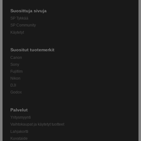
Suosittuja sivuja
SP Tykkää
SP Community
Käytetyt
Suositut tuotemerkit
Canon
Sony
Fujifilm
Nikon
DJI
Godox
Palvelut
Yritysmyynti
Vaihtokaupat ja käytetyt tuotteet
Lahjakortti
Kuvataide