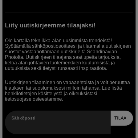
Liity uutiskirjeemme tilaajaksi!
Ole kartalla tekniikka-alan uusimmista trendeistä!
Syöttämällä sähköpostiosoitteesi ja tilaamalla uutiskirjeen
suostut vastaanottamaan uutiskirjeitä Scandinavian
Photolta. Uutiskirjeen tilaajana saat upeita tarjouksia,
tietoa alan johtavien tuotemerkkien kuulumisista ja
uutuuksista sekä tietysti runsaasti inspiraatiota.
Uutiskirjeen tilaaminen on vapaaehtoista ja voit peruuttaa
tilauksen tai suostumuksesi milloin tahansa. Lue lisää
henkilötietojen käsittelystä ja oikeuksistasi
tietosuojaselosteestamme
.
Sähköposti
TILAA