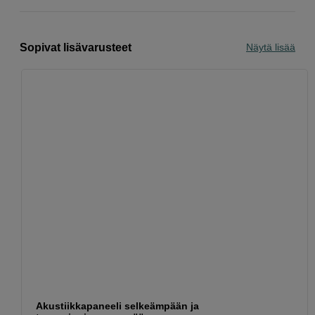
Sopivat lisävarusteet
Näytä lisää
Akustiikkapaneeli selkeämpään ja