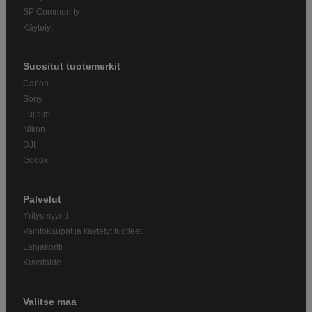
SP Community
Käytetyt
Suositut tuotemerkit
Canon
Sony
Fujifilm
Nikon
DJI
Godox
Palvelut
Yritysmyynti
Vaihtokaupat ja käytetyt tuotteet
Lahjakortti
Kuvataide
Valitse maa