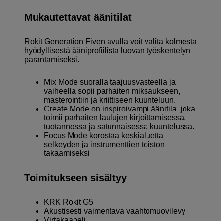
Mukautettavat äänitilat
Rokit Generation Fiven avulla voit valita kolmesta
hyödyllisestä ääniprofiilista luovan työskentelyn
parantamiseksi.
Mix Mode suoralla taajuusvasteella ja
vaiheella sopii parhaiten miksaukseen,
masterointiin ja kriittiseen kuunteluun.
Create Mode on inspiroivampi äänitila, joka
toimii parhaiten laulujen kirjoittamisessa,
tuotannossa ja satunnaisessa kuuntelussa.
Focus Mode korostaa keskialuetta
selkeyden ja instrumenttien toiston
takaamiseksi
Toimitukseen sisältyy
KRK Rokit G5
Akustisesti vaimentava vaahtomuovilevy
Virtakaapeli