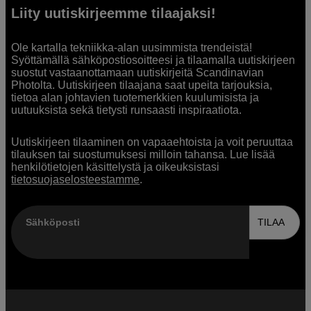
Liity uutiskirjeemme tilaajaksi!
Ole kartalla tekniikka-alan uusimmista trendeistä!
Syöttämällä sähköpostiosoitteesi ja tilaamalla uutiskirjeen
suostut vastaanottamaan uutiskirjeitä Scandinavian
Photolta. Uutiskirjeen tilaajana saat upeita tarjouksia,
tietoa alan johtavien tuotemerkkien kuulumisista ja
uutuuksista sekä tietysti runsaasti inspiraatiota.
Uutiskirjeen tilaaminen on vapaaehtoista ja voit peruuttaa
tilauksen tai suostumuksesi milloin tahansa. Lue lisää
henkilötietojen käsittelystä ja oikeuksistasi
tietosuojaselosteestamme
.
Sähköposti
TILAA