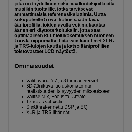
joka on täydellinen sekä sisällöntekijöille että
musiikin tuottajille, jotka tarvitsevat
ammattimaisia ​​referenssikaiuttimia. Uutta
sukupolvelle 5 ovat kolme säädettävää
ääniprofiilia, joiden avulla voit mukauttaa
äänen eri käyttötarkoituksiin, jotta saat
optimaalisen kuuntelukokemuksen huoneen
koosta riippumatta. Liitä vain kaiuttimet XLR-
ja TRS-tulojen kautta ja katso ääniprofiilien
toistovasteet LCD-näytöstä.
Ominaisuudet
Valittavana 5,7 ja 8 tuuman versiot
3D-äänikuva luo uskomattoman
realistisuuden ja syvyyden miksaukseen
Valitse Mix, Focus tai Create
Tehokas vahvistin
Sisäänrakennettu DSP ja EQ
XLR ja TRS liitännät