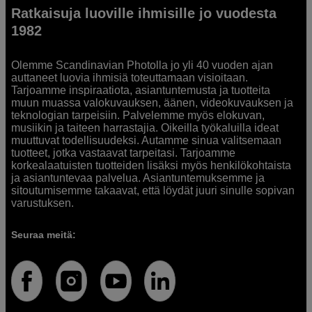
Ratkaisuja luoville ihmisille jo vuodesta
1982
Olemme Scandinavian Photolla jo yli 40 vuoden ajan
auttaneet luovia ihmisiä toteuttamaan visioitaan.
Tarjoamme inspiraatiota, asiantuntemusta ja tuotteita
muun muassa valokuvauksen, äänen, videokuvauksen ja
teknologian tarpeisiin. Palvelemme myös elokuvan,
musiikin ja taiteen harrastajia. Oikeilla työkaluilla ideat
muuttuvat todellisuudeksi. Autamme sinua valitsemaan
tuotteet, jotka vastaavat tarpeitasi. Tarjoamme
korkealaatuisten tuotteiden lisäksi myös henkilökohtaista
ja asiantuntevaa palvelua. Asiantuntemuksemme ja
sitoutumisemme takaavat, että löydät juuri sinulle sopivan
varustuksen.
Seuraa meitä: