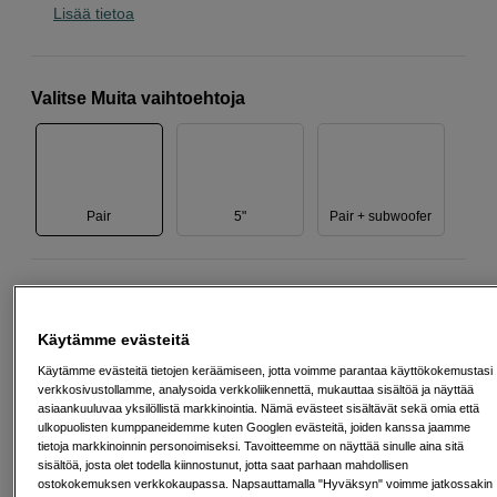
Lisää tietoa
Valitse Muita vaihtoehtoja
Pair
5"
Pair + subwoofer
329
EUR
Käytämme evästeitä
Määrä
Lisää ostoskoriin
Käytämme evästeitä tietojen keräämiseen, jotta voimme parantaa käyttökokemustasi
verkkosivustollamme, analysoida verkkoliikennettä, mukauttaa sisältöä ja näyttää
asiaankuuluvaa yksilöllistä markkinointia. Nämä evästeet sisältävät sekä omia että
ulkopuolisten kumppaneidemme kuten Googlen evästeitä, joiden kanssa jaamme
tietoja markkinoinnin personoimiseksi. Tavoitteemme on näyttää sinulle aina sitä
Maksa Svea-erämaksulla
sisältöä, josta olet todella kiinnostunut, jotta saat parhaan mahdollisen
Esimerkki: 36 kk, 12 EUR/kk, yhteensä 437 EUR, todellinen vuosikorko
ostokokemuksen verkkokaupassa. Napsauttamalla "Hyväksyn" voimme jatkossakin