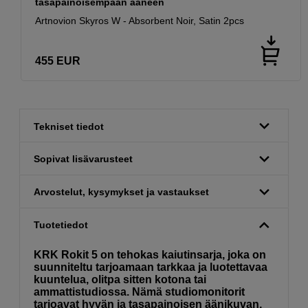
tasapainoisempaan ääneen
Artnovion Skyros W - Absorbent Noir, Satin 2pcs
455
EUR
Tekniset tiedot
Sopivat lisävarusteet
Arvostelut, kysymykset ja vastaukset
Tuotetiedot
KRK Rokit 5 on tehokas kaiutinsarja, joka on
suunniteltu tarjoamaan tarkkaa ja luotettavaa
kuuntelua, olitpa sitten kotona tai
ammattistudiossa. Nämä studiomonitorit
tarjoavat hyvän ja tasapainoisen äänikuvan,