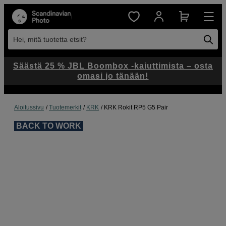
Hei, mitä tuotetta etsit?
Säästä 25 % JBL Boombox -kaiuttimista – osta
omasi jo tänään!
Aloitussivu
Tuotemerkit
KRK
KRK Rokit RP5 G5 Pair
BACK TO WORK