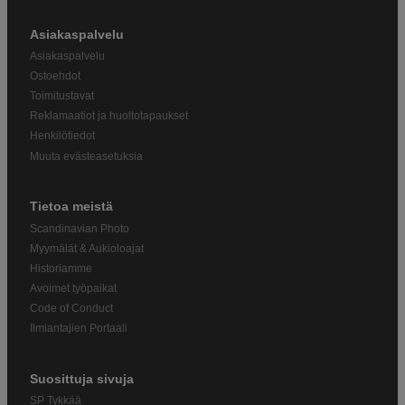
Asiakaspalvelu
Asiakaspalvelu
Ostoehdot
Toimitustavat
Reklamaatiot ja huoltotapaukset
Henkilötiedot
Muuta evästeasetuksia
Tietoa meistä
Scandinavian Photo
Myymälät & Aukioloajat
Historiamme
Avoimet työpaikat
Code of Conduct
Ilmiantajien Portaali
Suosittuja sivuja
SP Tykkää