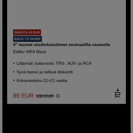
SÄÄSTÄ 43 EUR
BACK TO WORK
4" mustat studiokaiuttimet neutraalilla vasteella
Edifier MR4 Black
Liitännät: balansoitu TRS-, AUX- ja RCA
Syvä basso ja selkeä diskantti
Kokonaisteho 21+21 wattia
89
EUR
132
EUR