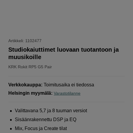
Artikkeli: 1102477
Studiokaiuttimet luovaan tuotantoon ja
muusikoille
KRK
Rokit RP5 G5 Pair
Verkkokauppa
:
Toimitusaika ei tiedossa
Helsingin myymälä
:
Varastotilanne
Valittavana 5,7 ja 8 tuuman versiot
Sisäänrakennettu DSP ja EQ
Mix, Focus ja Create tilat