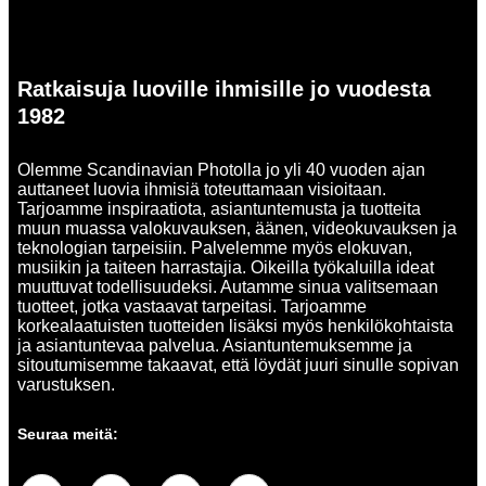
Ratkaisuja luoville ihmisille jo vuodesta
1982
Olemme Scandinavian Photolla jo yli 40 vuoden ajan
auttaneet luovia ihmisiä toteuttamaan visioitaan.
Tarjoamme inspiraatiota, asiantuntemusta ja tuotteita
muun muassa valokuvauksen, äänen, videokuvauksen ja
teknologian tarpeisiin. Palvelemme myös elokuvan,
musiikin ja taiteen harrastajia. Oikeilla työkaluilla ideat
muuttuvat todellisuudeksi. Autamme sinua valitsemaan
tuotteet, jotka vastaavat tarpeitasi. Tarjoamme
korkealaatuisten tuotteiden lisäksi myös henkilökohtaista
ja asiantuntevaa palvelua. Asiantuntemuksemme ja
sitoutumisemme takaavat, että löydät juuri sinulle sopivan
varustuksen.
Seuraa meitä: