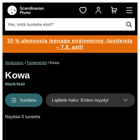
Hei, mitä tuotetta etsit?
30 % alennusta teenage engineering -tuotteista
– 7.8. asti!
Aloitussivu
Tuotemerkit
Kowa
Kowa
Näytä lisää
Suodata
Lajittele haku
:
Eniten myydyt
Näyttää 0 tuotetta