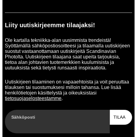
Liity uutiskirjeemme tilaajaksi!
Ole kartalla tekniikka-alan uusimmista trendeistä!
Syöttämällä sähköpostiosoitteesi ja tilaamalla uutiskirjeen
suostut vastaanottamaan uutiskirjeitä Scandinavian
Photolta. Uutiskirjeen tilaajana saat upeita tarjouksia,
tietoa alan johtavien tuotemerkkien kuulumisista ja
uutuuksista sekä tietysti runsaasti inspiraatiota.
Uutiskirjeen tilaaminen on vapaaehtoista ja voit peruuttaa
tilauksen tai suostumuksesi milloin tahansa. Lue lisää
henkilötietojen käsittelystä ja oikeuksistasi
tietosuojaselosteestamme
.
Sähköposti
TILAA