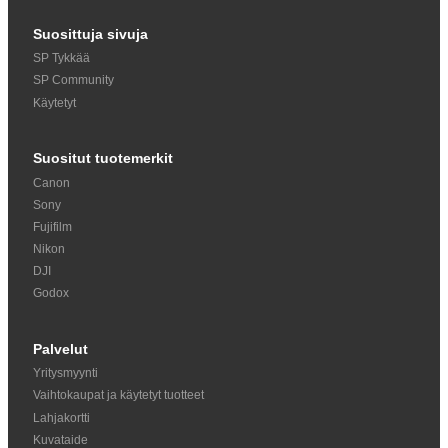
Suosittuja sivuja
SP Tykkää
SP Community
Käytetyt
Suositut tuotemerkit
Canon
Sony
Fujifilm
Nikon
DJI
Godox
Palvelut
Yritysmyynti
Vaihtokaupat ja käytetyt tuotteet
Lahjakortti
Kuvataide