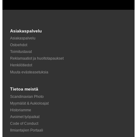
Asiakaspalvelu
Asiakaspalvelu
Ostoehdot
Toimitustavat
Reklamaatiot ja huoltotapaukset
Henkilötiedot
Muuta evästeasetuksia
Tietoa meistä
Scandinavian Photo
Myymälät & Aukioloajat
Historiamme
Avoimet työpaikat
Code of Conduct
Ilmiantajien Portaali