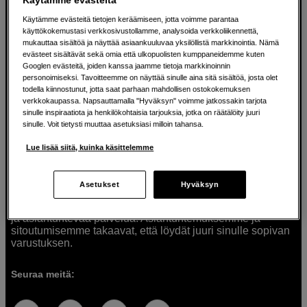
Käytämme evästeitä tietojen keräämiseen, jotta voimme parantaa
käyttökokemustasi verkkosivustollamme, analysoida verkkoliikennettä,
mukauttaa sisältöä ja näyttää asiaankuuluvaa yksilöllistä markkinointia. Nämä
Ratkaisuja luoville ihmisille jo vuodesta
evästeet sisältävät sekä omia että ulkopuolisten kumppaneidemme kuten
Googlen evästeitä, joiden kanssa jaamme tietoja markkinoinnin
1982
personoimiseksi. Tavoitteemme on näyttää sinulle aina sitä sisältöä, josta olet
todella kiinnostunut, jotta saat parhaan mahdollisen ostokokemuksen
verkkokaupassa. Napsauttamalla "Hyväksyn" voimme jatkossakin tarjota
Olemme Scandinavian Photolla jo yli 40 vuoden ajan
sinulle inspiraatiota ja henkilökohtaisia tarjouksia, jotka on räätälöity juuri
auttaneet luovia ihmisiä toteuttamaan visioitaan.
sinulle. Voit tietysti muuttaa asetuksiasi milloin tahansa.
Tarjoamme inspiraatiota, asiantuntemusta ja tuotteita
muun muassa valokuvauksen, äänen, videokuvauksen ja
Lue lisää siitä, kuinka käsittelemme
teknologian tarpeisiin. Palvelemme myös elokuvan,
musiikin ja taiteen harrastajia. Oikeilla työkaluilla ideat
muuttuvat todellisuudeksi. Autamme sinua valitsemaan
Asetukset
Hyväksyn
tuotteet, jotka vastaavat tarpeitasi. Tarjoamme
korkealaatuisten tuotteiden lisäksi myös henkilökohtaista
ja asiantuntevaa palvelua. Asiantuntemuksemme ja
sitoutumisemme takaavat, että löydät juuri sinulle sopivan
varustuksen.
Seuraa meitä: