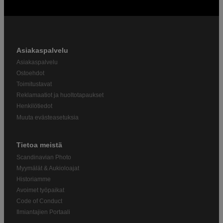
Asiakaspalvelu
Asiakaspalvelu
Ostoehdot
Toimitustavat
Reklamaatiot ja huoltotapaukset
Henkilötiedot
Muuta evästeasetuksia
Tietoa meistä
Scandinavian Photo
Myymälät & Aukioloajat
Historiamme
Avoimet työpaikat
Code of Conduct
Ilmiantajien Portaali