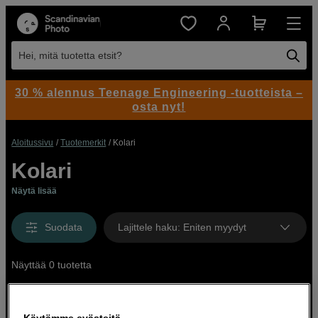
Hei, mitä tuotetta etsit?
30 % alennus Teenage Engineering -tuotteista –
osta nyt!
Aloitussivu
Tuotemerkit
Kolari
Kolari
Näytä lisää
Suodata
Lajittele haku
:
Eniten myydyt
Näyttää 0 tuotetta
Käytämme evästeitä