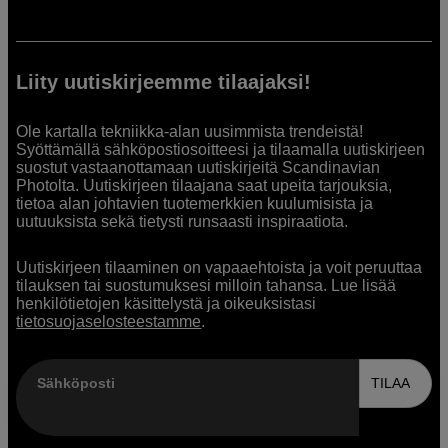
Liity uutiskirjeemme tilaajaksi!
Ole kartalla tekniikka-alan uusimmista trendeistä!
Syöttämällä sähköpostiosoitteesi ja tilaamalla uutiskirjeen
suostut vastaanottamaan uutiskirjeitä Scandinavian
Photolta. Uutiskirjeen tilaajana saat upeita tarjouksia,
tietoa alan johtavien tuotemerkkien kuulumisista ja
uutuuksista sekä tietysti runsaasti inspiraatiota.
Uutiskirjeen tilaaminen on vapaaehtoista ja voit peruuttaa
tilauksen tai suostumuksesi milloin tahansa. Lue lisää
henkilötietojen käsittelystä ja oikeuksistasi
tietosuojaselosteestamme
.
Sähköposti
TILAA