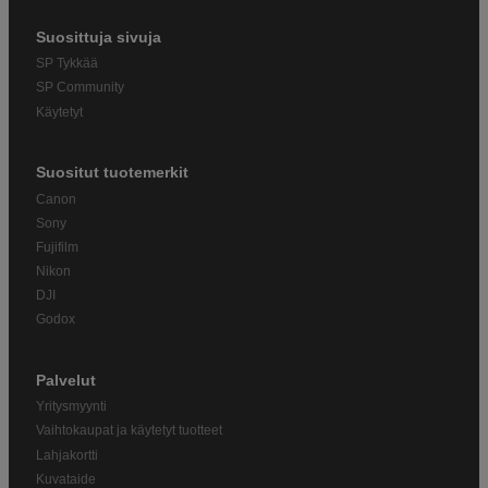
Suosittuja sivuja
SP Tykkää
SP Community
Käytetyt
Suositut tuotemerkit
Canon
Sony
Fujifilm
Nikon
DJI
Godox
Palvelut
Yritysmyynti
Vaihtokaupat ja käytetyt tuotteet
Lahjakortti
Kuvataide