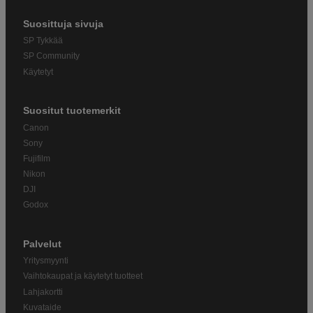
Suosittuja sivuja
SP Tykkää
SP Community
Käytetyt
Suositut tuotemerkit
Canon
Sony
Fujifilm
Nikon
DJI
Godox
Palvelut
Yritysmyynti
Vaihtokaupat ja käytetyt tuotteet
Lahjakortti
Kuvataide