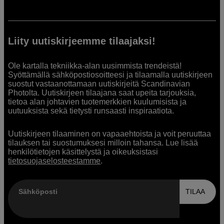
Liity uutiskirjeemme tilaajaksi!
Ole kartalla tekniikka-alan uusimmista trendeistä!
Syöttämällä sähköpostiosoitteesi ja tilaamalla uutiskirjeen
suostut vastaanottamaan uutiskirjeitä Scandinavian
Photolta. Uutiskirjeen tilaajana saat upeita tarjouksia,
tietoa alan johtavien tuotemerkkien kuulumisista ja
uutuuksista sekä tietysti runsaasti inspiraatiota.
Uutiskirjeen tilaaminen on vapaaehtoista ja voit peruuttaa
tilauksen tai suostumuksesi milloin tahansa. Lue lisää
henkilötietojen käsittelystä ja oikeuksistasi
tietosuojaselosteestamme
.
Sähköposti
TILAA