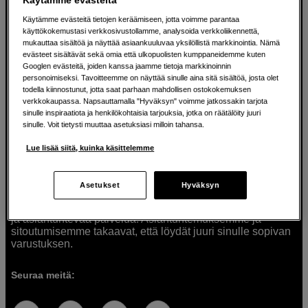
Käytämme evästeitä tietojen keräämiseen, jotta voimme parantaa
käyttökokemustasi verkkosivustollamme, analysoida verkkoliikennettä,
mukauttaa sisältöä ja näyttää asiaankuuluvaa yksilöllistä markkinointia. Nämä
Ratkaisuja luoville ihmisille jo vuodesta
evästeet sisältävät sekä omia että ulkopuolisten kumppaneidemme kuten
Googlen evästeitä, joiden kanssa jaamme tietoja markkinoinnin
1982
personoimiseksi. Tavoitteemme on näyttää sinulle aina sitä sisältöä, josta olet
todella kiinnostunut, jotta saat parhaan mahdollisen ostokokemuksen
verkkokaupassa. Napsauttamalla "Hyväksyn" voimme jatkossakin tarjota
Olemme Scandinavian Photolla jo yli 40 vuoden ajan
sinulle inspiraatiota ja henkilökohtaisia tarjouksia, jotka on räätälöity juuri
auttaneet luovia ihmisiä toteuttamaan visioitaan.
sinulle. Voit tietysti muuttaa asetuksiasi milloin tahansa.
Tarjoamme inspiraatiota, asiantuntemusta ja tuotteita
muun muassa valokuvauksen, äänen, videokuvauksen ja
Lue lisää siitä, kuinka käsittelemme
teknologian tarpeisiin. Palvelemme myös elokuvan,
musiikin ja taiteen harrastajia. Oikeilla työkaluilla ideat
muuttuvat todellisuudeksi. Autamme sinua valitsemaan
Asetukset
Hyväksyn
tuotteet, jotka vastaavat tarpeitasi. Tarjoamme
korkealaatuisten tuotteiden lisäksi myös henkilökohtaista
ja asiantuntevaa palvelua. Asiantuntemuksemme ja
sitoutumisemme takaavat, että löydät juuri sinulle sopivan
varustuksen.
Seuraa meitä: