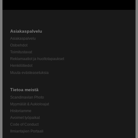
Asiakaspalvelu
Asiakaspalvelu
Ostoehdot
Toimitustavat
Reklamaatiot ja huoltotapaukset
Henkilötiedot
Muuta evästeasetuksia
Tietoa meistä
Scandinavian Photo
Myymälät & Aukioloajat
Historiamme
Avoimet työpaikat
Code of Conduct
Ilmiantajien Portaali