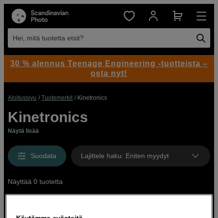
Hei, mitä tuotetta etsit?
30 % alennus Teenage Engineering -tuotteista –
osta nyt!
Aloitussivu
Tuotemerkit
Kinetronics
Kinetronics
Näytä lisää
Suodata
Lajittele haku
:
Eniten myydyt
Näyttää 0 tuotetta
Käytämme evästeitä