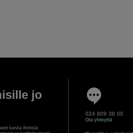
isille jo
024 809 38 00
Ota yhteyttä
eet luovia ihmisiä