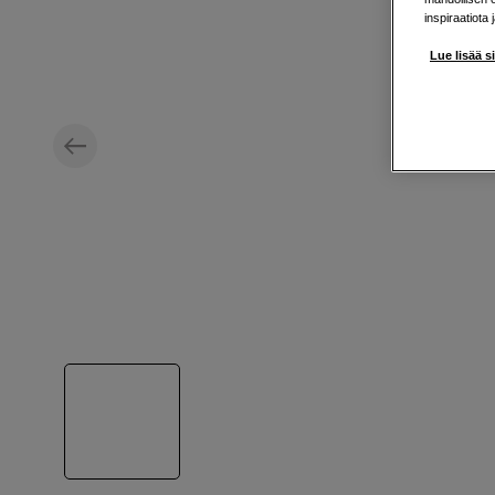
inspiraatiota 
Lue lisää s