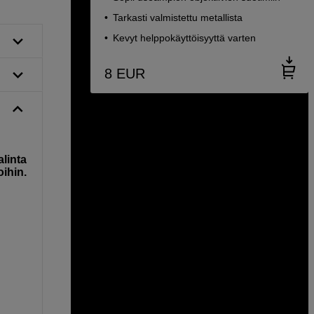
Tarkasti valmistettu metallista
Kevyt helppokäyttöisyyttä varten
8
EUR
alinta
oihin.