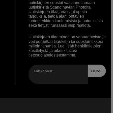
uutiskirjeen suostut vastaanottamaan
uutiskirjeitä Scandinavian Photolta.
Uutiskirjeen tilaajana saat upeita
tarjouksia, tietoa alan johtavien
tuotemerkkien kuulumisista ja uutuuksista
sekä tietysti runsaasti inspiraatiota.
Uutiskirjeen tilaaminen on vapaaehtoista ja
voit peruuttaa tilauksen tai suostumuksesi
milloin tahansa. Lue lisää henkilötietojen
käsittelystä ja oikeuksistasi
tietosuojaselosteestamme
.
Sähköposti
TILAA