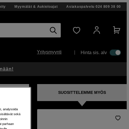
ity
Myymälät & Aukioloajat
Asiakaspalvelu
024 809 38 00
Yritysmyynti
Hinta sis. alv
änään!
SUOSITTELEMME MYÖS
e, analysoida
sisältävät sekä
oinnin
pia
aat parhaan
nulle