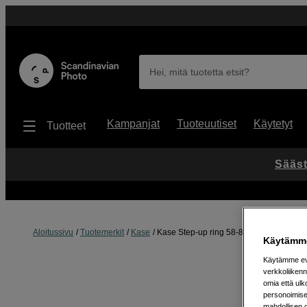
Hei, mitä tuotetta etsit?
Kampanjat
Tuoteuutiset
Käytetyt
Tuotteet
Sääst
Aloitussivu
Tuotemerkit
Kase
Kase Step-up ring 58-82mm
Käytämme
Käytämme evä
verkkoliikenn
omia että ul
personoimisek
mahdollisen 