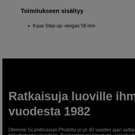
Toimitukseen sisältyy
Kase Step-up -rengas 58 mm
Ratkaisuja luoville ihm
vuodesta 1982
Olemme Scandinavian Photolla jo yli 40 vuoden ajan auttan