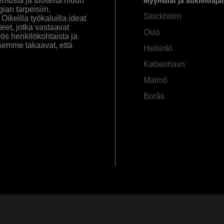
emusta ja tuotteita muun
Myymälät ja aukioloajat
an tarpeisiin.
Stockholm
ikeilla työkaluilla ideat
eet, jotka vastaavat
Oslo
yös henkilökohtaista ja
semme takaavat, että
Helsinki
København
Malmö
Borås