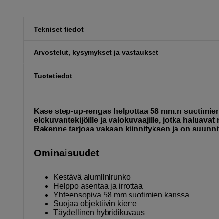
Tekniset tiedot
Arvostelut, kysymykset ja vastaukset
Tuotetiedot
Kase step-up-rengas helpottaa 58 mm:n suotimien kä
elokuvantekijöille ja valokuvaajille, jotka haluav
Rakenne tarjoaa vakaan kiinnityksen ja on suunnit
Ominaisuudet
Kestävä alumiinirunko
Helppo asentaa ja irrottaa
Yhteensopiva 58 mm suotimien kanssa
Suojaa objektiivin kierre
Täydellinen hybridikuvaus