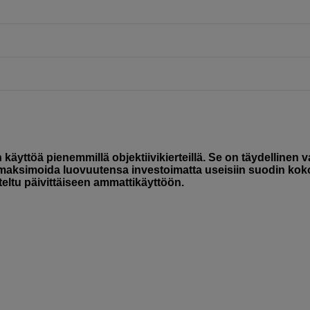
yttöä pienemmillä objektiivikierteillä. Se on täydellinen v
at maksimoida luovuutensa investoimatta useisiin suodin kok
eltu päivittäiseen ammattikäyttöön.