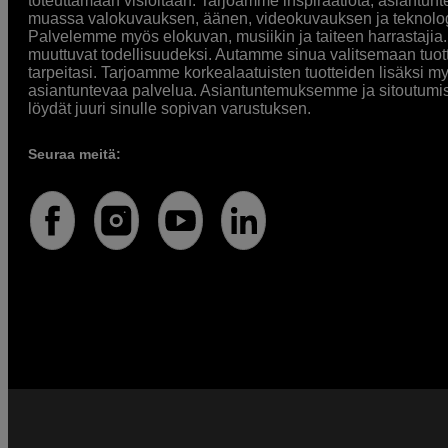
toteuttamaan visioitaan. Tarjoamme inspiraatiota, asiantunt
muassa valokuvauksen, äänen, videokuvauksen ja teknologi
Palvelemme myös elokuvan, musiikin ja taiteen harrastajia. O
muuttuvat todellisuudeksi. Autamme sinua valitsemaan tuott
tarpeitasi. Tarjoamme korkealaatuisten tuotteiden lisäksi m
asiantuntevaa palvelua. Asiantuntemuksemme ja sitoutumi
löydät juuri sinulle sopivan varustuksen.
Seuraa meitä: