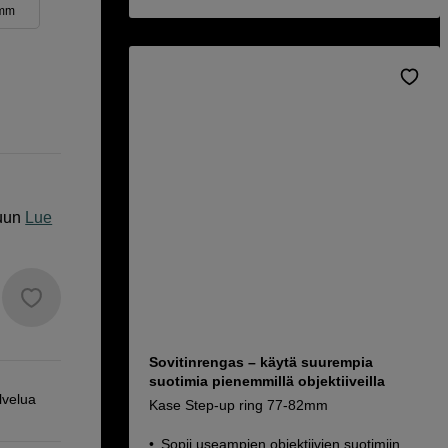
2mm
uun
Lue
Sovitinrengas – käytä suurempia
suotimia pienemmillä objektiiveilla
lvelua
Kase Step-up ring 77-82mm
Sopii useampien objektiivien suotimiin