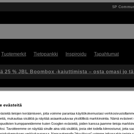
SP Commun
Tuotemerkit
Tietopankki
Inspiroidu
Tapahtumat
ä 25 % JBL Boombox -kaiuttimista – osta omasi jo t
 evästeitä
steitä tietojen keräämiseen, jotta voimme parantaa käyttökokemustasi verkkosivustollamm
että, mukauttaa sisältöä ja näyttää asiaankuuluvaa yksilöllistä markkinointia. Nämä evästeet 
Artikkeli: 1102852
kopuolisten kumppaneidemme kuten Googlen evästeitä, joiden kanssa jaamme tietoja markkin
Sovitinrengas – käytä suurem
si. Tavoitteemme on näyttää sinulle aina sitä sisältöä, josta olet todella kiinnostunut, jotta s
ostokokemuksen verkkokaupassa. Napsauttamalla "Hyväksyn" voimme jatkossakin tarjota si