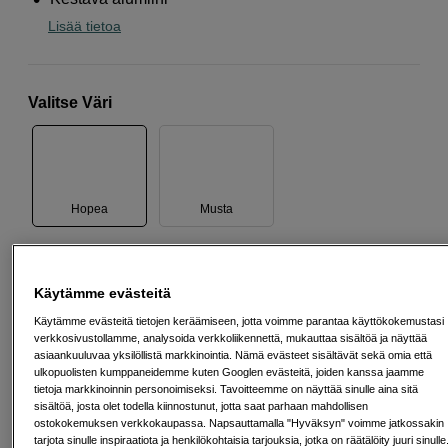
Lisää tietoa
Valitse Väri
Hopea
Musta
49
EUR
Käytämme evästeitä
Maksa heti tai jaa useampaan osamaksuun
Lue lisää
Käytämme evästeitä tietojen keräämiseen, jotta voimme parantaa käyttökokemustasi
verkkosivustollamme, analysoida verkkoliikennettä, mukauttaa sisältöä ja näyttää
Määrä
Lisää ostoskoriin
asiaankuuluvaa yksilöllistä markkinointia. Nämä evästeet sisältävät sekä omia että
ulkopuolisten kumppaneidemme kuten Googlen evästeitä, joiden kanssa jaamme
tietoja markkinoinnin personoimiseksi. Tavoitteemme on näyttää sinulle aina sitä
sisältöä, josta olet todella kiinnostunut, jotta saat parhaan mahdollisen
ostokokemuksen verkkokaupassa. Napsauttamalla "Hyväksyn" voimme jatkossakin
tarjota sinulle inspiraatiota ja henkilökohtaisia tarjouksia, jotka on räätälöity juuri sinulle