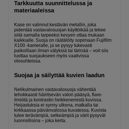
Tarkkuutta suunnittelussa ja
materiaaleissa
Kase on valinnut kestävän metallin, joka
pidentää vastavalosuojan käyttöikää ja tekee
siitä samalla tarpeeksi kevyen ottaa mukaan
kaikkialle. Suoja on räätälöity sopimaan Fujifilm
X100 -kameralle, ja se pysyy tukevasti
paikoillaan ilman välyksiä tai tärinää – voit siis
luottaa suojaukseen myös vaativissa
olosuhteissa.
Suojaa ja säilyttää kuvien laadun
Nelikulmainen vastavalosuoja vähentää
tehokkaasti häiritsevän valon pääsyä, flare-
ilmiötä ja kontrastin heikkenemistä kuvissa.
Heijastuksia ei synny ulkona, matkalla tai
kirkkaassa päivänvalossa kuvatessa. Kuvista
tulee terävämpiä, selkeämpiä ja värit pysyvät
luonnollisina – joka kerta.