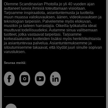
Olemme Scandinavian Photolla jo yli 40 vuoden ajan
auttaneet luovia ihmisiä toteuttamaan visioitaan.
Tarjoamme inspiraatiota, asiantuntemusta ja tuotteita
muun muassa valokuvauksen, äänen, videokuvauksen ja
teknologian tarpeisiin. Palvelemme myös elokuvan,
musiikin ja taiteen harrastajia. Oikeilla työkaluilla ideat
muuttuvat todellisuudeksi. Autamme sinua valitsemaan
tuotteet, jotka vastaavat tarpeitasi. Tarjoamme
korkealaatuisten tuotteiden lisäksi myös henkilökohtaista
ja asiantuntevaa palvelua. Asiantuntemuksemme ja
sitoutumisemme takaavat, että löydät juuri sinulle sopivan
varustuksen.
Seuraa meitä: