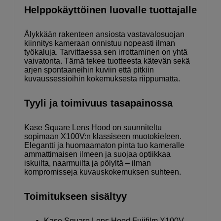
Helppokäyttöinen luovalle tuottajalle
Älykkään rakenteen ansiosta vastavalosuojan
kiinnitys kameraan onnistuu nopeasti ilman
työkaluja. Tarvittaessa sen irrottaminen on yhtä
vaivatonta. Tämä tekee tuotteesta kätevän sekä
arjen spontaaneihin kuviin että pitkiin
kuvaussessioihin kokemuksesta riippumatta.
Tyyli ja toimivuus tasapainossa
Kase Square Lens Hood on suunniteltu
sopimaan X100V:n klassiseen muotokieleen.
Elegantti ja huomaamaton pinta tuo kameralle
ammattimaisen ilmeen ja suojaa optiikkaa
iskuilta, naarmuilta ja pölyltä – ilman
kompromisseja kuvauskokemuksen suhteen.
Toimitukseen sisältyy
Kase Square Lens Hood Fujifilm X100V -