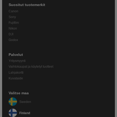
Suositut tuotemerkit
Canon
Sony
Fujifilm
Nikon
DJI
Godox
Palvelut
Yritysmyynti
Vaihtokaupat ja käytetyt tuotteet
Lahjakortti
Kuvataide
Valitse maa
Sweden
Finland