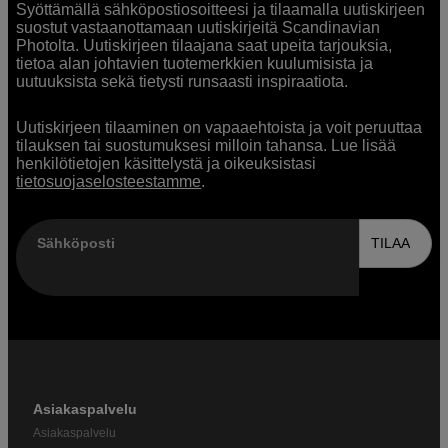
Syöttämällä sähköpostiosoitteesi ja tilaamalla uutiskirjeen
suostut vastaanottamaan uutiskirjeitä Scandinavian
Photolta. Uutiskirjeen tilaajana saat upeita tarjouksia,
tietoa alan johtavien tuotemerkkien kuulumisista ja
uutuuksista sekä tietysti runsaasti inspiraatiota.
Uutiskirjeen tilaaminen on vapaaehtoista ja voit peruuttaa
tilauksen tai suostumuksesi milloin tahansa. Lue lisää
henkilötietojen käsittelystä ja oikeuksistasi
tietosuojaselosteestamme
.
Sähköposti
TILAA
Asiakaspalvelu
Asiakaspalvelu