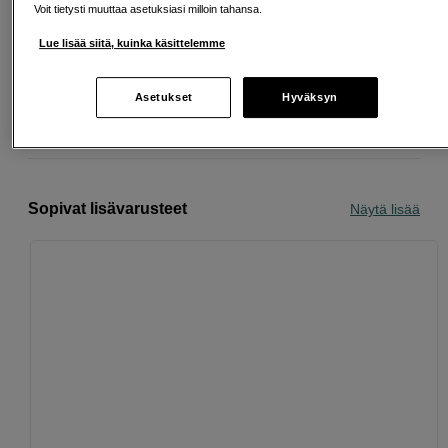
Voit tietysti muuttaa asetuksiasi milloin tahansa.
Ilmainen toimitus yli 200 EUR ostoksille
Lue lisää siitä, kuinka käsittelemme
Osta nyt ja maksa myöhemmin
Asetukset
Hyväksyn
Henkilökohtaista palvelua
Sopivat lisävarusteet
Näytä lisää