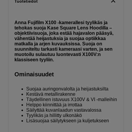
Tuotetiedot
Anna Fujifilm X100 -kamerallesi tyylikäs ja
tehokas suoja Kase Square Lens Hoodilla –
objektiivisuoja, joka estää hajavalon pääsyä,
vähentää heijastuksia ja suojaa optiikkaa
matkalla ja arjen kuvauksissa. Suoja on
suunniteltu tarkasti kameraasi varten, ja sen
muotoilu sulautuu luontevasti X100V:n
klassiseen tyyliin.
Ominaisuudet
Suojaa auringonvalolta ja heijastuksilta
Kestävä metallirakenne
Täydellinen istuvuus X100V & VI -malleihin
Helppo kiinnittää ja irrottaa
Säilyttää kuvanlaadun vastavalossa
Tyylikäs ja hillitty ulkonäkö
Lisäsuojaa säilytykseen ja kuljetukseen