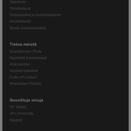
Ostoehdot
Toimitustavat
Reklamaatiot ja huoltotapaukset
Henkilötiedot
Muuta evästeasetuksia
Tietoa meistä
Scandinavian Photo
Myymälät & Aukioloajat
Historiamme
Avoimet työpaikat
Code of Conduct
Ilmiantajien Portaali
Suosittuja sivuja
SP Tykkää
SP Community
Käytetyt