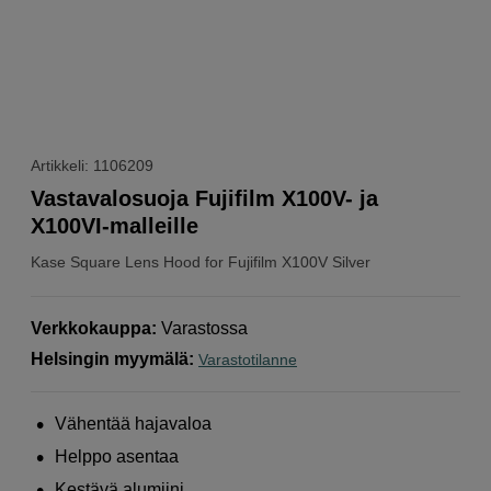
Artikkeli: 1106209
Vastavalosuoja Fujifilm X100V- ja
X100VI-malleille
Kase
Square Lens Hood for Fujifilm X100V Silver
Verkkokauppa
:
Varastossa
Helsingin myymälä
:
Varastotilanne
Vähentää hajavaloa
Helppo asentaa
Kestävä alumiini