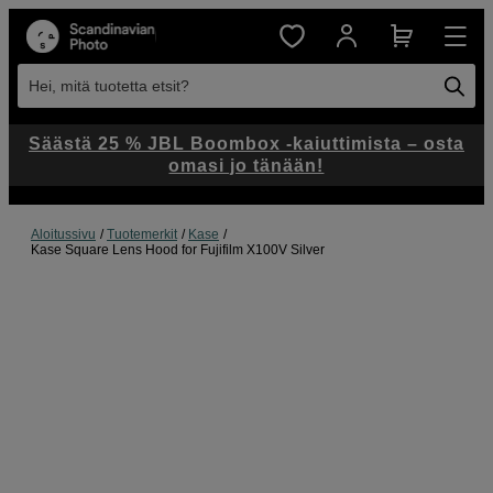
Hei, mitä tuotetta etsit?
Säästä 25 % JBL Boombox -kaiuttimista – osta
omasi jo tänään!
Aloitussivu
Tuotemerkit
Kase
Kase Square Lens Hood for Fujifilm X100V Silver