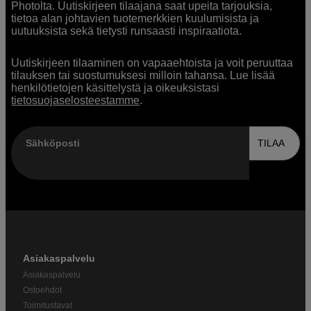
Photolta. Uutiskirjeen tilaajana saat upeita tarjouksia,
tietoa alan johtavien tuotemerkkien kuulumisista ja
uutuuksista sekä tietysti runsaasti inspiraatiota.
Uutiskirjeen tilaaminen on vapaaehtoista ja voit peruuttaa
tilauksen tai suostumuksesi milloin tahansa. Lue lisää
henkilötietojen käsittelystä ja oikeuksistasi
tietosuojaselosteestamme
.
Sähköposti
TILAA
Asiakaspalvelu
Asiakaspalvelu
Ostoehdot
Toimitustavat