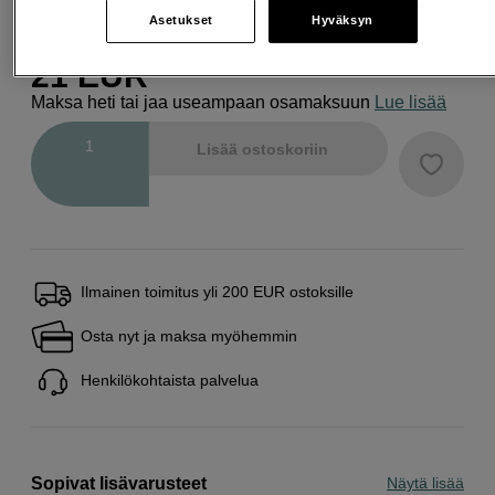
Asetukset
Hyväksyn
21
EUR
Maksa heti tai jaa useampaan osamaksuun
Lue lisää
Määrä
Lisää ostoskoriin
Ilmainen toimitus yli 200 EUR ostoksille
Osta nyt ja maksa myöhemmin
Henkilökohtaista palvelua
Sopivat lisävarusteet
Näytä lisää