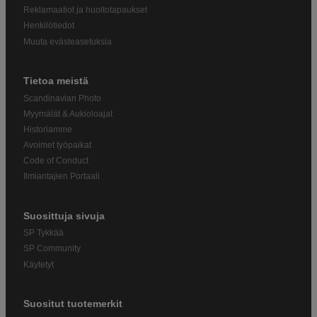
Reklamaatiot ja huoltotapaukset
Henkilötiedot
Muuta evästeasetuksia
Tietoa meistä
Scandinavian Photo
Myymälät & Aukioloajat
Historiamme
Avoimet työpaikat
Code of Conduct
Ilmiantajien Portaali
Suosittuja sivuja
SP Tykkää
SP Community
Käytetyt
Suositut tuotemerkit