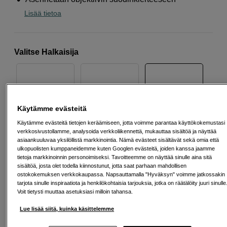
Lisää tietoa
Valitse Halkaisija
72 mm
67 mm
82 mm
Käytämme evästeitä
Käytämme evästeitä tietojen keräämiseen, jotta voimme parantaa käyttökokemustasi
verkkosivustollamme, analysoida verkkoliikennettä, mukauttaa sisältöä ja näyttää
asiaankuuluvaa yksilöllistä markkinointia. Nämä evästeet sisältävät sekä omia että
ulkopuolisten kumppaneidemme kuten Googlen evästeitä, joiden kanssa jaamme
tietoja markkinoinnin personoimiseksi. Tavoitteemme on näyttää sinulle aina sitä
62 mm
86 mm
112 mm
sisältöä, josta olet todella kiinnostunut, jotta saat parhaan mahdollisen
ostokokemuksen verkkokaupassa. Napsauttamalla "Hyväksyn" voimme jatkossakin
tarjota sinulle inspiraatiota ja henkilökohtaisia tarjouksia, jotka on räätälöity juuri sinulle
Voit tietysti muuttaa asetuksiasi milloin tahansa.
Lue lisää siitä, kuinka käsittelemme
77 mm
86 mm
95 mm