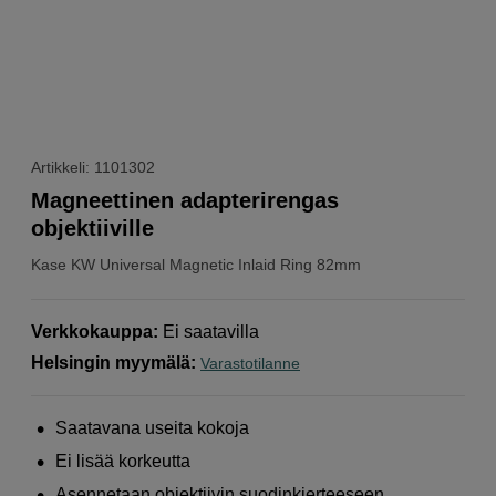
Artikkeli: 1101302
Magneettinen adapterirengas
objektiiville
Kase
KW Universal Magnetic Inlaid Ring 82mm
Verkkokauppa
:
Ei saatavilla
Helsingin myymälä
:
Varastotilanne
Saatavana useita kokoja
Ei lisää korkeutta
Asennetaan objektiivin suodinkierteeseen