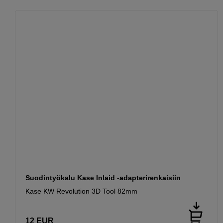
Suodin­työkalu Kase Inlaid -adapterirenkaisiin
Kase KW Revolution 3D Tool 82mm
12
EUR