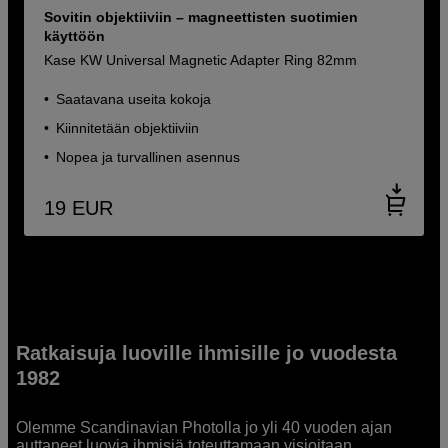
Sovitin objektiiviin – magneettisten suotimien
käyttöön
Kase KW Universal Magnetic Adapter Ring 82mm
Saatavana useita kokoja
Kiinnitetään objektiiviin
Nopea ja turvallinen asennus
19
EUR
Ratkaisuja luoville ihmisille jo vuodesta
1982
Olemme Scandinavian Photolla jo yli 40 vuoden ajan
auttaneet luovia ihmisiä toteuttamaan visioitaan.