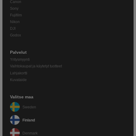
Canon
Sony
Fujifilm
Nikon
DJI
Godox
Palvelut
Yritysmyynti
Vaihtokaupat ja käytetyt tuotteet
Lahjakortti
Kuvataide
Valitse maa
Sweden
Finland
Denmark