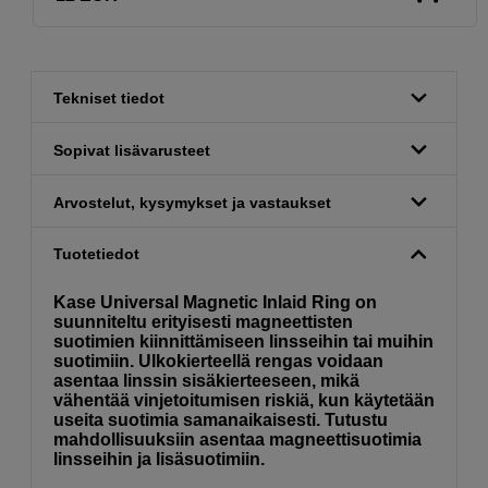
Tekniset tiedot
Sopivat lisävarusteet
Arvostelut, kysymykset ja vastaukset
Tuotetiedot
Kase Universal Magnetic Inlaid Ring on
suunniteltu erityisesti magneettisten
suotimien kiinnittämiseen linsseihin tai muihin
suotimiin. Ulkokierteellä rengas voidaan
asentaa linssin sisäkierteeseen, mikä
vähentää vinjetoitumisen riskiä, ​​kun käytetään
useita suotimia samanaikaisesti. Tutustu
mahdollisuuksiin asentaa magneettisuotimia
linsseihin ja lisäsuotimiin.