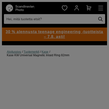
Hei, mitä tuotetta etsit?
30 % alennusta teenage engineering -tuotteista
– 7.8. asti!
Aloitussivu
Tuotemerkit
Kase
Kase KW Universal Magnetic Inlaid Ring 82mm