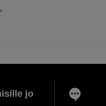
si
isille jo