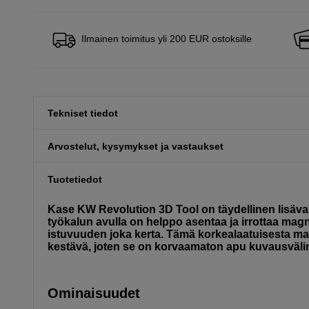
Ilmainen toimitus yli 200 EUR ostoksille
Tekniset tiedot
Arvostelut, kysymykset ja vastaukset
Tuotetiedot
Kase KW Revolution 3D Tool on täydellinen lisävar
työkalun avulla on helppo asentaa ja irrottaa magne
istuvuuden joka kerta. Tämä korkealaatuisesta mag
kestävä, joten se on korvaamaton apu kuvausvälin
Ominaisuudet