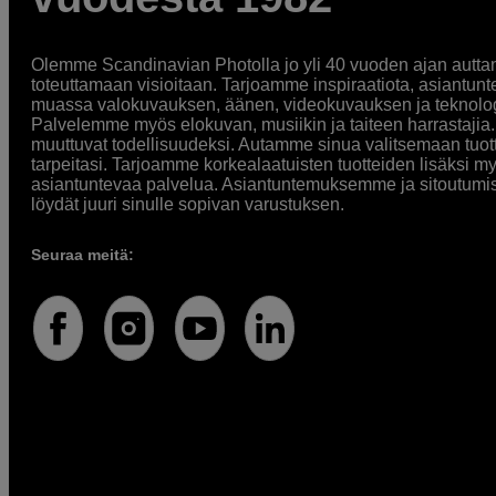
Olemme Scandinavian Photolla jo yli 40 vuoden ajan auttan
toteuttamaan visioitaan. Tarjoamme inspiraatiota, asiantunt
muassa valokuvauksen, äänen, videokuvauksen ja teknologi
Palvelemme myös elokuvan, musiikin ja taiteen harrastajia. O
muuttuvat todellisuudeksi. Autamme sinua valitsemaan tuott
tarpeitasi. Tarjoamme korkealaatuisten tuotteiden lisäksi m
asiantuntevaa palvelua. Asiantuntemuksemme ja sitoutumi
löydät juuri sinulle sopivan varustuksen.
Seuraa meitä: