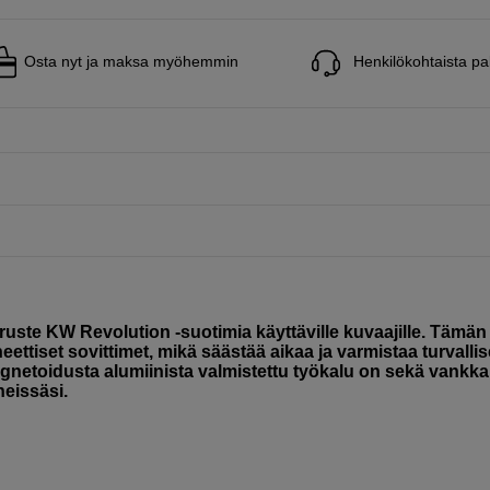
Osta nyt ja maksa myöhemmin
Henkilökohtaista pa
uste KW Revolution -suotimia käyttäville kuvaajille. Tämän
ettiset sovittimet, mikä säästää aikaa ja varmistaa turvalli
netoidusta alumiinista valmistettu työkalu on sekä vankka
eissäsi.