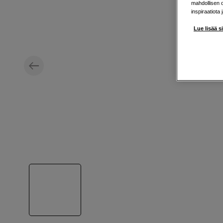
mahdollisen 
inspiraatiota 
Lue lisää s