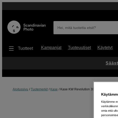
Hei, mitä tuotetta etsit?
Kampanjat
Tuoteuutiset
Käytetyt
Tuotteet
Sääst
Aloitussivu
Tuotemerkit
Kase
Kase KW Revolution 3D Tool 77mm
Käytämme
Käytämme evä
verkkoliikenn
omia että ul
personoimisek