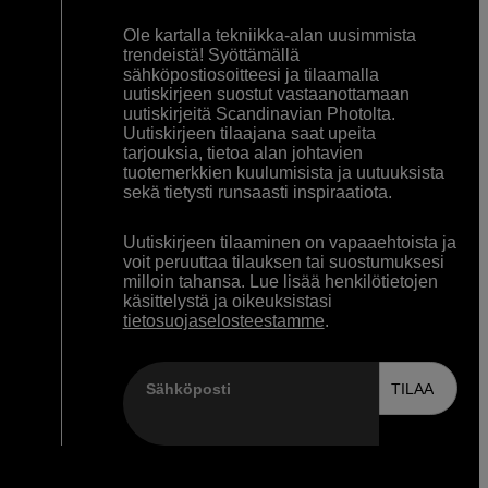
Ole kartalla tekniikka-alan uusimmista
trendeistä! Syöttämällä
sähköpostiosoitteesi ja tilaamalla
uutiskirjeen suostut vastaanottamaan
uutiskirjeitä Scandinavian Photolta.
Uutiskirjeen tilaajana saat upeita
tarjouksia, tietoa alan johtavien
tuotemerkkien kuulumisista ja uutuuksista
sekä tietysti runsaasti inspiraatiota.
Uutiskirjeen tilaaminen on vapaaehtoista ja
voit peruuttaa tilauksen tai suostumuksesi
milloin tahansa. Lue lisää henkilötietojen
käsittelystä ja oikeuksistasi
tietosuojaselosteestamme
.
Sähköposti
TILAA