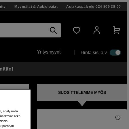
ity
Myymälät & Aukioloajat
Asiakaspalvelu
024 809 38 00
Yritysmyynti
Hinta sis. alv
änään!
SUOSITTELEMME MYÖS
e, analysoida
sisältävät sekä
oinnin
aat parhaan