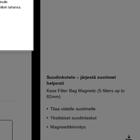
nulle
milloin tahansa.
Suodinkotelo – järjestä suotimet
helposti
Kase Filter Bag Magnetic (5 filters up to
82mm)
Tilaa viidelle suotimelle
Yksittäiset suodintaskut
Magneettikiinnitys