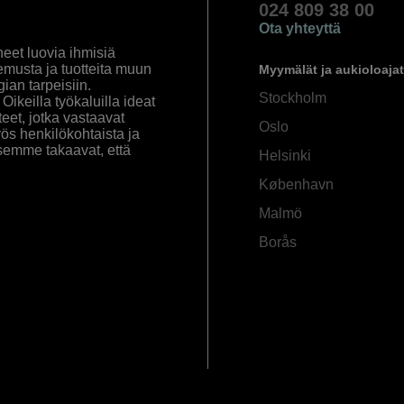
024 809 38 00
Ota yhteyttä
eet luovia ihmisiä
emusta ja tuotteita muun
Myymälät ja aukioloajat
an tarpeisiin.
Stockholm
ikeilla työkaluilla ideat
eet, jotka vastaavat
Oslo
yös henkilökohtaista ja
semme takaavat, että
Helsinki
København
Malmö
Borås