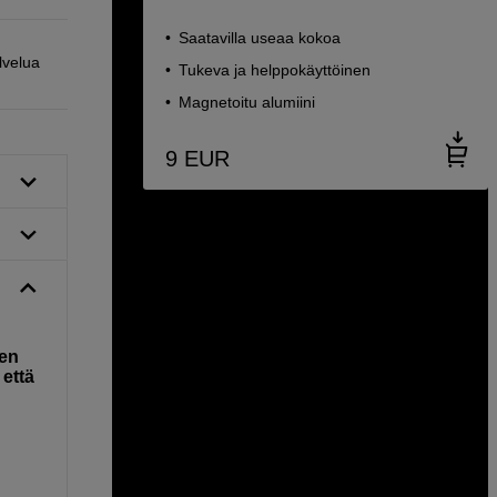
Saatavilla useaa kokoa
lvelua
Tukeva ja helppokäyttöinen
Magnetoitu alumiini
9
EUR
sen
 että