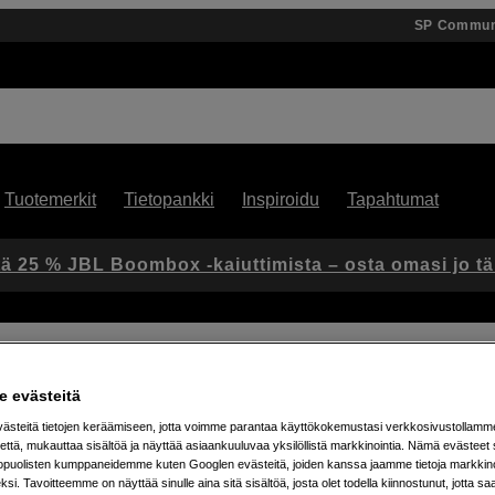
SP Commun
Tuotemerkit
Tietopankki
Inspiroidu
Tapahtumat
ä 25 % JBL Boombox -kaiuttimista – osta omasi jo t
 evästeitä
steitä tietojen keräämiseen, jotta voimme parantaa käyttökokemustasi verkkosivustollamm
Artikkeli: 1101308
että, mukauttaa sisältöä ja näyttää asiaankuuluvaa yksilöllistä markkinointia. Nämä evästeet 
kopuolisten kumppaneidemme kuten Googlen evästeitä, joiden kanssa jaamme tietoja markkin
Suodin­työkalu Kase Inlaid -
si. Tavoitteemme on näyttää sinulle aina sitä sisältöä, josta olet todella kiinnostunut, jotta s