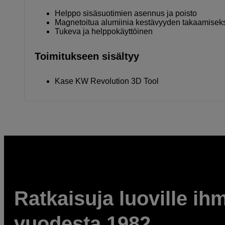
Helppo sisäsuotimien asennus ja poisto
Magnetoitua alumiinia kestävyyden takaamisek
Tukeva ja helppokäyttöinen
Toimitukseen sisältyy
Kase KW Revolution 3D Tool
Ratkaisuja luoville ihm
vuodesta 1982