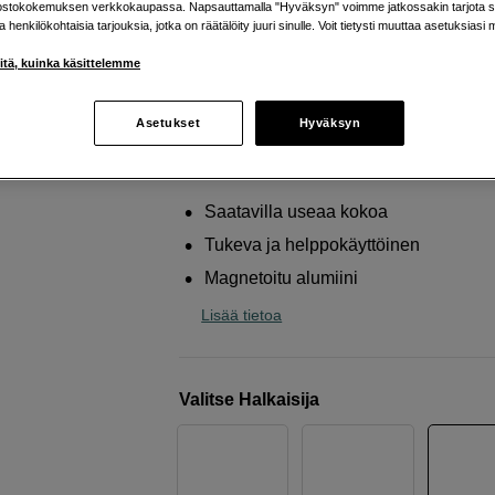
adapterirenkaisiin
ostokokemuksen verkkokaupassa. Napsauttamalla "Hyväksyn" voimme jatkossakin tarjota si
ja henkilökohtaisia tarjouksia, jotka on räätälöity juuri sinulle. Voit tietysti muuttaa asetuksiasi 
Kase
KW Revolution 3D Tool 77mm
iitä, kuinka käsittelemme
Verkkokauppa
:
Varastossa
Asetukset
Hyväksyn
Helsingin myymälä
:
Varastotilanne
Saatavilla useaa kokoa
Tukeva ja helppokäyttöinen
Magnetoitu alumiini
Lisää tietoa
Valitse Halkaisija