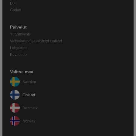
DJI
Godox
Palvelut
Yritysmyynti
Vaihtokaupat ja käytetyt tuotteet
Lahjakortti
Kuvataide
Valitse maa
Sweden
Finland
Denmark
Norway