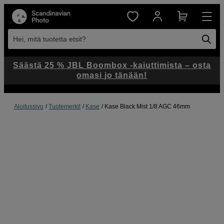
Hei, mitä tuotetta etsit?
Säästä 25 % JBL Boombox -kaiuttimista – osta
omasi jo tänään!
Aloitussivu
Tuotemerkit
Kase
Kase Black Mist 1/8 AGC 46mm