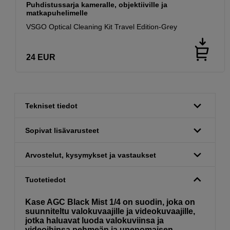
Puhdistussarja kameralle, objektiiville ja
matkapuhelimelle
VSGO Optical Cleaning Kit Travel Edition-Grey
24
EUR
Tekniset tiedot
Sopivat lisävarusteet
Arvostelut, kysymykset ja vastaukset
Tuotetiedot
Kase AGC Black Mist 1/4 on suodin, joka on
suunniteltu valokuvaajille ja videokuvaajille,
jotka haluavat luoda valokuviinsa ja
videoihinsa pehmeän ja unenomaisen