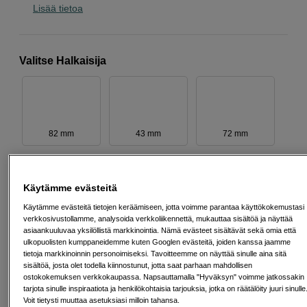
Lisää tietoa
Valitse Halkaisija
82 mm
43 mm
72 mm
Käytämme evästeitä
Käytämme evästeitä tietojen keräämiseen, jotta voimme parantaa käyttökokemustasi
58 mm
49 mm
77 mm
verkkosivustollamme, analysoida verkkoliikennettä, mukauttaa sisältöä ja näyttää
asiaankuuluvaa yksilöllistä markkinointia. Nämä evästeet sisältävät sekä omia että
ulkopuolisten kumppaneidemme kuten Googlen evästeitä, joiden kanssa jaamme
tietoja markkinoinnin personoimiseksi. Tavoitteemme on näyttää sinulle aina sitä
sisältöä, josta olet todella kiinnostunut, jotta saat parhaan mahdollisen
ostokokemuksen verkkokaupassa. Napsauttamalla "Hyväksyn" voimme jatkossakin
tarjota sinulle inspiraatiota ja henkilökohtaisia tarjouksia, jotka on räätälöity juuri sinulle
55 mm
67 mm
62 mm
Voit tietysti muuttaa asetuksiasi milloin tahansa.