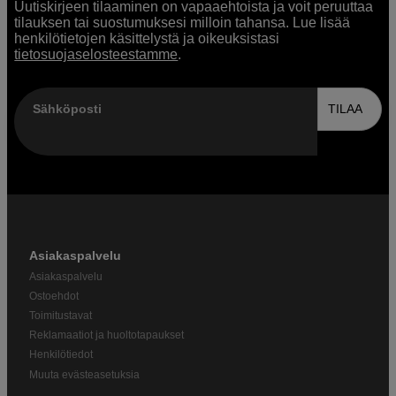
Uutiskirjeen tilaaminen on vapaaehtoista ja voit peruuttaa
tilauksen tai suostumuksesi milloin tahansa. Lue lisää
henkilötietojen käsittelystä ja oikeuksistasi
tietosuojaselosteestamme
.
Sähköposti
TILAA
Asiakaspalvelu
Asiakaspalvelu
Ostoehdot
Toimitustavat
Reklamaatiot ja huoltotapaukset
Henkilötiedot
Muuta evästeasetuksia