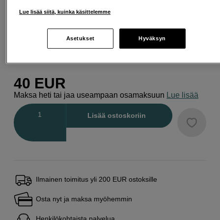
Lue lisää siitä, kuinka käsittelemme
Asetukset
Hyväksyn
52 mm
40 mm
46 mm
40
EUR
Maksa heti tai jaa useampaan osamaksuun
Lue lisää
Määrä
Lisää ostoskoriin
Ilmainen toimitus yli 200 EUR ostoksille
Osta nyt ja maksa myöhemmin
Henkilökohtaista palvelua