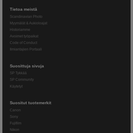
Tietoa meistä
Scandinavian Photo
Myymälät & Aukioloajat
Historiamme
Avoimet työpaikat
Code of Conduct
Ilmiantajien Portaali
Suosittuja sivuja
SP Tykkää
SP Community
Käytetyt
Suositut tuotemerkit
Canon
Sony
Fujifilm
Nikon