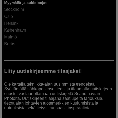
Myymälät ja aukioloajat
Stockholm
Oslo
Helsinki
København
Malmö
Borås
Liity uutiskirjeemme tilaajaksi!
Ole kartalla tekniikka-alan uusimmista trendeistä!
Syöttämällä sähköpostiosoitteesi ja tilaamalla uutiskirjeen
suostut vastaanottamaan uutiskirjeitä Scandinavian
Photolta. Uutiskirjeen tilaajana saat upeita tarjouksia,
tietoa alan johtavien tuotemerkkien kuulumisista ja
uutuuksista sekä tietysti runsaasti inspiraatiota.